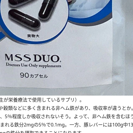
生が栄養療法で使用しているサプリ）。
や穀類などに多く含まれる非ヘム鉄があり、吸収率が違うとか
は、5％程度しか吸収されないそう。よって、非ヘム鉄を含むほう
れる鉄分2mgの5％で0.1mg。一方、豚レバーには100g中1
.6mgの鉄分を摂取できることになります。