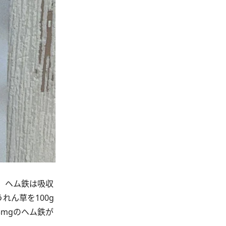
。ヘム鉄は吸収
れん草を100g
3mgのヘム鉄が