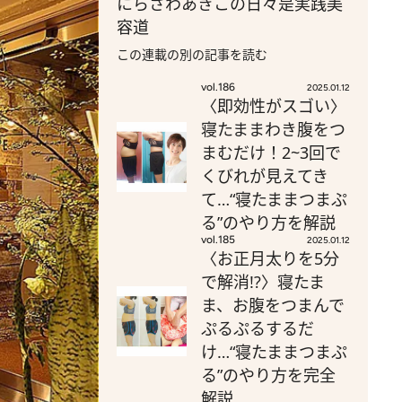
にらさわあきこの日々是実践美
容道
この連載の別の記事を読む
vol.186
2025.01.12
〈即効性がスゴい〉
寝たままわき腹をつ
まむだけ！2~3回で
くびれが見えてき
て…“寝たままつまぷ
る”のやり方を解説
vol.185
2025.01.12
〈お正月太りを5分
で解消!?〉寝たま
ま、お腹をつまんで
ぷるぷるするだ
け…“寝たままつまぷ
る”のやり方を完全
解説