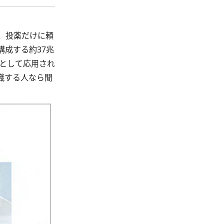
、投薬だけに頼
成する約37兆
療として応用され
識する人なら聞