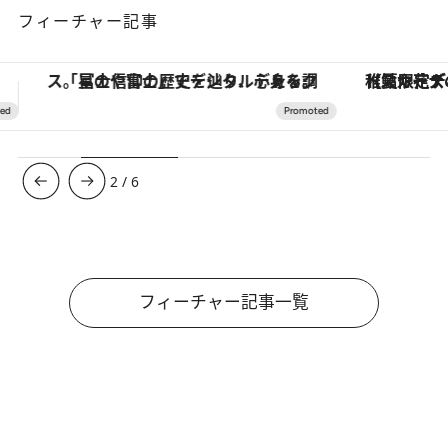
フィーチャー記事
【夏限定ディナーコース】旬を迎える稚鮎や花ズッキーニなどをイタリア・トスカーナの郷土料理の手法で満喫！
【銀座で出合う最旬美容】美髪ケアや上質な眠
3
/
6
フィーチャー記事一覧