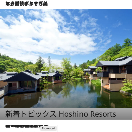
2026.7.13
エッセイ・ヤマザキマリ「慎ましくも美しき国 ポルトガル」
新着トピックス Hoshino Resorts
2026.8.7
【トンボの足水浴】ヒノキの香りに包まれて涼感マックス！約13℃の湧水かけ流しを避暑地「星野温泉 トンボの湯」で体験