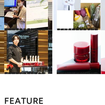
2023.12.10
話題のオーソモレキュラー療法で体に足りない栄養素をチェック ほとんどの人に見られる傾向とは
ビューティ＆ヘルス
2023.10.22
寒暖差が肌に及ぼす影響とは!? 人気美容クリニックの院長に聞いた 今すべきケアは保湿とシミ対策
ビューティ＆ヘルス
2023.12.3
眉を描くのが苦手ならインウイ独自の「inoui iD分析」で、自眉を活かしたデザインに整えてみませんか
ビューティ＆ヘルス
2023.11.26
懐かしのコスメ「インウイ」が復活！ SHISEIDO THE STOREで試した ファンデーションの進化に驚き
ビューティ＆ヘルス
FEATURE