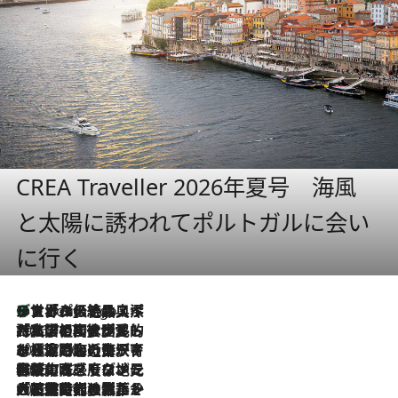
CREA Traveller 2026年夏号 海風
と太陽に誘われてポルトガルに会い
に行く
リスボンの絶品スイーツ「パステル・デ・ナタ」とは？ポルトガル伝統の奥深い世界へ
4 Hours Ago
2026.7.27
「私の祖国はポルトガル語です」国民的詩人フェルナンド・ペソアと、彼が愛した文学の街を歩く
2026.7.26
ポルトガル近海が育む極上の海の幸。キリリと冷えた白ワインと愉しむ、シーフード専門店の贅沢
2026.7.22
伝統の味をモダンに昇華。高感度な地元客が集う、リスボンの最旬ガストロノミー
2026.7.21
大航海時代の栄華から、震災、独裁、そして革命へ。ポルトガル・首都リスボンの石畳に刻まれた「歴史の光と影」