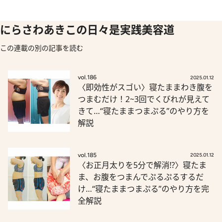
にらさわあきこの日々是実践美容道
この連載の別の記事を読む
vol.186
2025.01.12
〈即効性がスゴい〉寝たままわき腹を
つまむだけ！2~3回でくびれが見えて
きて…“寝たままつまぷる”のやり方を
解説
vol.185
2025.01.12
〈お正月太りを5分で解消!?〉寝たま
ま、お腹をつまんでぷるぷるするだ
け…“寝たままつまぷる”のやり方を完
全解説