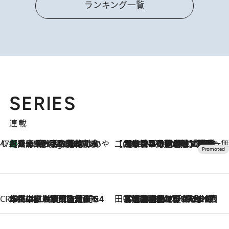
ランキング一覧
SERIES
連載
47都道府県の手みやげ ひんやりスイーツで夏を満喫
【兵庫県】この夏絶対食べたい 冷やしておいしいおやつ3選 淡路島の恵みをジェラートに集約
4 Hours Ago
【CREA×星野リゾート】唯一無二。癒しと発見が待つ場所へ
2026.8.7
【トンボの足水浴】ヒノキの香りに包まれて涼感マックス！約13℃の湧水かけ流しを避暑地「星野温泉 トンボの湯」で体験
CREA'S CHOICE
2026.8.7
「立川にも歌舞伎があるんだよ」 片岡仁左衛門・市川中車ら豪華座組みで4年目の立川立飛歌舞伎へ
田中稲の勝手に再ブーム
2026.8.7
「湘南乃風に憧れて」観客大盛上がりの“タオル回し”に、ラッパー顔負けの高速歌唱まで…さだまさし（74）のアグレッシブすぎる現在地