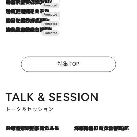
2026.7.31
【ホテル帰省】という選択肢をOMOが提案。家族とほどよい距離を保つには「昼は実家、夜は気兼ねなくホテルで！」
2026.7.24
【夏限定ディナーコース】旬を迎える稚鮎や花ズッキーニなどをイタリア・トスカーナの郷土料理の手法で満喫！
2026.7.17
「土佐和ハーブかき氷」がOMO7高知に登場！生姜、山椒、大葉など目にも舌にも涼を呼ぶ郷土の味
2026.7.10
NEW OPEN！【界 草津】名湯の地に誕生。趣の異なる2種の温泉と上州ならではの会席・蕎麦割烹など美食を味わう究極の癒やし旅
特集 TOP
TALK & SESSION
トーク＆セッション
2026.8.3
「今後値上げがあるとすれば…」「リスクがあるのは今年の冬」エネルギー専門家が語る、ホルムズ海峡封鎖が家庭にもたらす“ある心配”
2026.8.3
「住宅建てられない…」「サーチャージ料の高値が続いている」ホルムズ海峡封鎖による影響はいつまで続く？《エネルギー専門家に聞く“どうなる日本の暮らし”》