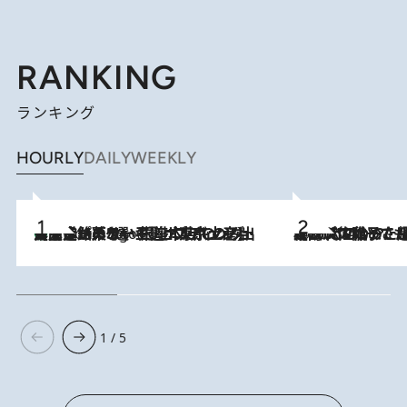
RANKING
ランキング
HOURLY
DAILY
WEEKLY
【間違いのない王道・東京土産】資生堂パーラー 銀座本店でのみ出会える銘菓5選《極上プディング・濃厚チーズケーキ・ボンボンショコラほか》
4 Hours Ago
2026.8.5
【阿川佐和子さんの年とる力】なぜ70代で始めた趣味は“こんなに楽しい”のか？ ピアノ、俳句…スランプに陥っても続けられる“ある秘訣”とは
1 / 5