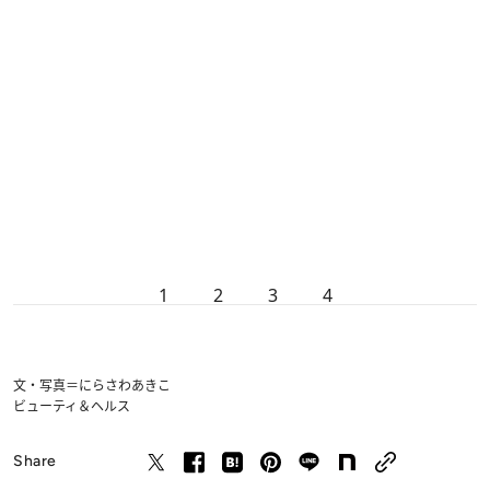
1
2
3
4
文・写真＝にらさわあきこ
ビューティ＆ヘルス
Share