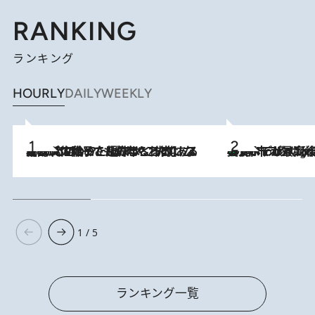
RANKING
ランキング
HOURLY
DAILY
WEEKLY
2026.8.5
【阿川佐和子さんの年とる力】なぜ70代で始めた趣味は“こんなに楽しい”のか？ ピアノ、俳句…スランプに陥っても続けられる“ある秘訣”とは
美食、デザイン、ホスピタリティのすべてが最高峰！ ノルウェー第4の都市スタヴァンゲルのW
10 Hours Ago
1 / 5
ランキング一覧