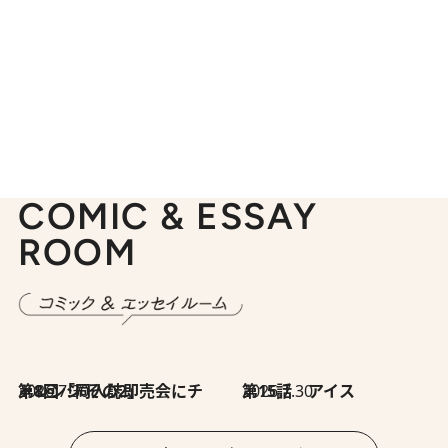
COMIC & ESSAY
ROOM
2026.7.30
第8回「同人誌即売会にチャレンジ その2」
2026.7.30
第15話 アイス