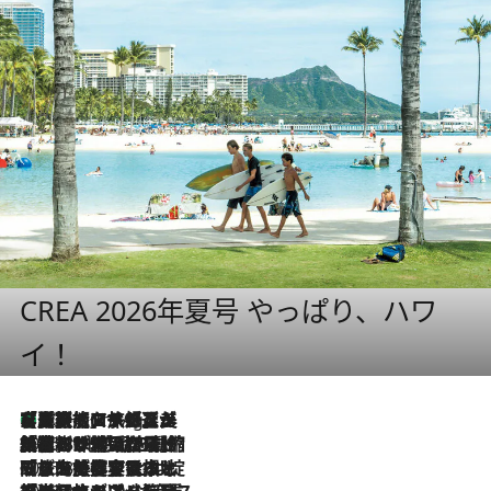
CREA 2026年夏号 やっぱり、ハワ
イ！
【厳選旅コスメ】「多機能アイテムがメイン！」旅好き美容エディターが選んだ夏旅ベストコスメを発表【Mサイズジップ】
10 Hours Ago
2026.8.6
「荷物が増えるほど旅ストレスは増す」美容ジャーナリストがたどり着いた最終結論。“化粧品を劇的に減らす”感動の凝縮美容とは
2026.8.6
「旅先には金髪ウィッグを持参」日本と同じメイクでは損してる!? 美容ジャーナリストが提案する“掟破りの旅美容”とは