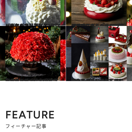
2023.10.10
【昨年も大好評】ストリングスのクリスマスショートケーキは2種類の生クリームがブレンド！
グルメ
2023.9.28
「日本に来てあまおう苺に感激した」 シェフが苺の美味しさをつめた新作 ケーキ【パーク ハイアット 東京】
グルメ
2023.10.8
全て手作り！約100個の赤いバラでできたチョコレートドームに大感激帝国ホテル 東京のクリスマスケーキ
グルメ
2023.9.30
【完売必至】今年も争奪戦の予感！10月1日（日）予約スタートで必ず手に入れたい限定ケーキ【8選】
グルメ
FEATURE
フィーチャー記事