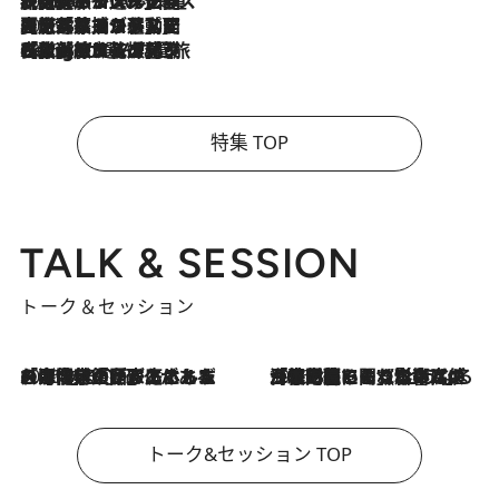
2026.8.6
【厳選旅コスメ】「身軽さ＆UV対策重視！」ヘアアーティストshucoが選んだ夏旅ベストコスメを発表【Mサイズジップ】
2026.8.5
【厳選旅コスメ】国内をあちこち移動する河井菜摘が選んだ夏旅ベストコスメ発表！「リラックスアイテムはマスト」【Mサイズジップ】
2026.8.4
【厳選旅コスメ】「紫外線＆乾燥対策しながらメイク感も！」ヘア＆メイクGeorgeが選んだ夏旅ベストコスメを発表！【Mサイズジップ】
特集 TOP
TALK & SESSION
トーク＆セッション
2026.8.3
「今後値上げがあるとすれば…」「リスクがあるのは今年の冬」エネルギー専門家が語る、ホルムズ海峡封鎖が家庭にもたらす“ある心配”
2026.8.3
「住宅建てられない…」「サーチャージ料の高値が続いている」ホルムズ海峡封鎖による影響はいつまで続く？《エネルギー専門家に聞く“どうなる日本の暮らし”》
トーク&セッション TOP