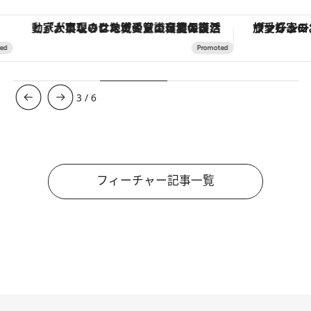
「大事なのは地域の意識を変えること」。ロレックス賞受賞の自然保護活動家が実現させたナイジェリアの自然環境の復活
ヴァシュロン・コンスタンタン
3
/
6
フィーチャー記事一覧