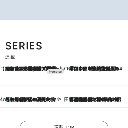
SERIES
連載
【CREA×星野リゾート】唯一無二。癒しと発見が待つ場所へ
【トンボの足水浴】ヒノキの香りに包まれて涼感マックス！約13℃の湧水かけ流しを避暑地「星野温泉 トンボの湯」で体験
8 Hours Ago
CREA'S CHOICE
「立川にも歌舞伎があるんだよ」 片岡仁左衛門・市川中車ら豪華座組みで4年目の立川立飛歌舞伎へ
10 Hours Ago
47都道府県の手みやげ ひんやりスイーツで夏を満喫
【京都府】この夏絶対食べたい 冷やしておいしいおやつ3選 ひと口目から心を掴む新緑のテリーヌ
10 Hours Ago
田中稲の勝手に再ブーム
「湘南乃風に憧れて」観客大盛上がりの“タオル回し”に、ラッパー顔負けの高速歌唱まで…さだまさし（74）のアグレッシブすぎる現在地
2026.8.7
連載 TOP