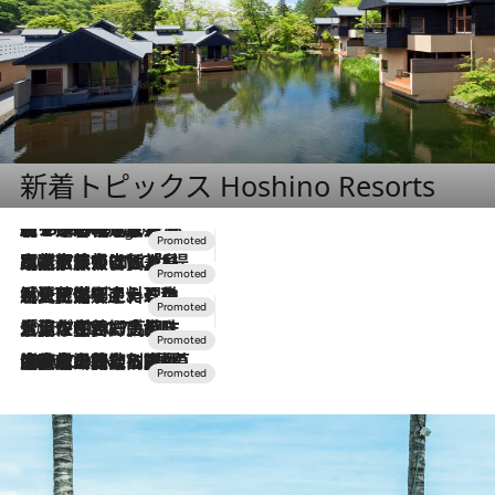
新着トピックス Hoshino Resorts
【トンボの足水浴】ヒノキの香りに包まれて涼感マックス！約13℃の湧水かけ流しを避暑地「星野温泉 トンボの湯」で体験
8 Hours Ago
2026.7.31
【ホテル帰省】という選択肢をOMOが提案。家族とほどよい距離を保つには「昼は実家、夜は気兼ねなくホテルで！」
2026.7.24
【夏限定ディナーコース】旬を迎える稚鮎や花ズッキーニなどをイタリア・トスカーナの郷土料理の手法で満喫！
2026.7.17
「土佐和ハーブかき氷」がOMO7高知に登場！生姜、山椒、大葉など目にも舌にも涼を呼ぶ郷土の味
2026.7.10
NEW OPEN！【界 草津】名湯の地に誕生。趣の異なる2種の温泉と上州ならではの会席・蕎麦割烹など美食を味わう究極の癒やし旅