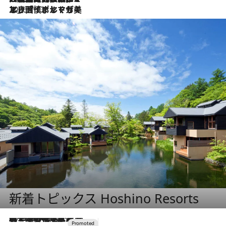
2026.7.13
エッセイ・ヤマザキマリ「慎ましくも美しき国 ポルトガル」
新着トピックス Hoshino Resorts
2026.8.7
【トンボの足水浴】ヒノキの香りに包まれて涼感マックス！約13℃の湧水かけ流しを避暑地「星野温泉 トンボの湯」で体験