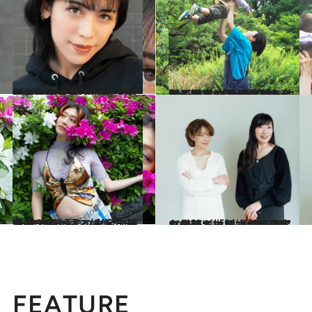
2022.12.17
ryuchell(りゅうちぇる)のこれから 不器用な人、悩みを抱えている人が 勇気づけられるような活動がしたい
カルチャー
2023.6.7
イモトアヤコが語る出産と子育て 「息子という仲間が増えて 私の冒険も、新しい章に入りました」
カルチャー
2023.7.26
コムアイが語る妊娠、出産 アマゾンでの出産の時を迎えて 【インタビュー全文公開】
カルチャー
2023.6.18
ヤマザキマリ ✕ 内田舞〈対談〉「妊婦なのに肩を出している」何をしても母親が批判される日本
カルチャー
FEATURE