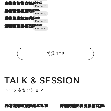
2026.7.31
【ホテル帰省】という選択肢をOMOが提案。家族とほどよい距離を保つには「昼は実家、夜は気兼ねなくホテルで！」
2026.7.24
【夏限定ディナーコース】旬を迎える稚鮎や花ズッキーニなどをイタリア・トスカーナの郷土料理の手法で満喫！
2026.7.17
「土佐和ハーブかき氷」がOMO7高知に登場！生姜、山椒、大葉など目にも舌にも涼を呼ぶ郷土の味
2026.7.10
NEW OPEN！【界 草津】名湯の地に誕生。趣の異なる2種の温泉と上州ならではの会席・蕎麦割烹など美食を味わう究極の癒やし旅
特集 TOP
TALK & SESSION
トーク＆セッション
2026.8.3
「今後値上げがあるとすれば…」「リスクがあるのは今年の冬」エネルギー専門家が語る、ホルムズ海峡封鎖が家庭にもたらす“ある心配”
2026.8.3
「住宅建てられない…」「サーチャージ料の高値が続いている」ホルムズ海峡封鎖による影響はいつまで続く？《エネルギー専門家に聞く“どうなる日本の暮らし”》