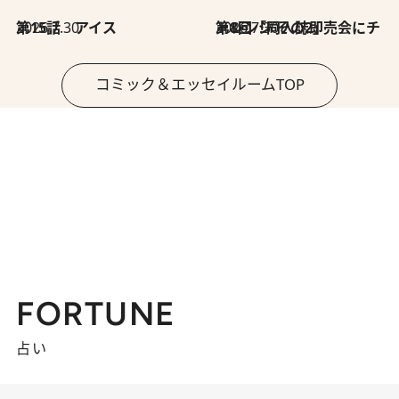
2026.7.30
第15話 アイス
2026.7.30
第8回「同人誌即売会にチャレンジ その2」
コミック＆エッセイルームTOP
FORTUNE
占い