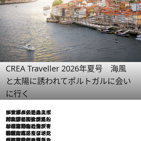
CREA Traveller 2026年夏号 海風
と太陽に誘われてポルトガルに会い
に行く
2026.8.8
リスボンの絶品スイーツ「パステル・デ・ナタ」とは？ポルトガル伝統の奥深い世界へ
2026.7.27
「私の祖国はポルトガル語です」国民的詩人フェルナンド・ペソアと、彼が愛した文学の街を歩く
2026.7.26
ポルトガル近海が育む極上の海の幸。キリリと冷えた白ワインと愉しむ、シーフード専門店の贅沢
2026.7.22
伝統の味をモダンに昇華。高感度な地元客が集う、リスボンの最旬ガストロノミー
2026.7.21
大航海時代の栄華から、震災、独裁、そして革命へ。ポルトガル・首都リスボンの石畳に刻まれた「歴史の光と影」