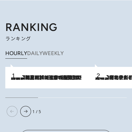
RANKING
ランキング
HOURLY
DAILY
WEEKLY
2026.8.8
「最後に見られてよかった」上野動物園の東園パンダ舎が解体前に特別公開。8月16日まで延長されたパネル展と共に辿る“半世紀”のパンダ飼育《解体工事の図面あり》
2026.8.3
《「文士の子ども被害者の会」発足！》阿川佐和子（72）が語る遠藤周作に北杜夫、劇作家・矢代静一の子どもたちの“文豪プライベート事件簿”
1 / 5