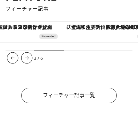
フィーチャー記事
「土佐和ハーブかき氷」がOMO7高知に登場！生姜、山椒、大葉など目にも舌にも涼を呼ぶ郷土の味
【銀座で出合う最旬美容】美髪ケアや上質な眠
3
/
6
フィーチャー記事一覧