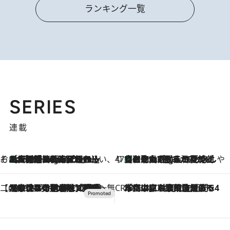
ランキング一覧
SERIES
連載
そおだよおこの関西おいしい、おやつ紀行
［大阪府箕面市］一皿一皿目の前で仕上げられる、料理を巧みに組み込んだアシェットデセールコース「ミチル アシェット デセール（Michiru assiette dessert）」
1 Hour Ago
47都道府県の手みやげ ひんやりスイーツで夏を満喫
【和歌山県】この夏絶対食べたい 冷やしておいしいおやつ3選 みかんがごろっと丸ごと入ったジュレ
1 Hour Ago
【CREA×星野リゾート】唯一無二。癒しと発見が待つ場所へ
2026.8.7
【トンボの足水浴】ヒノキの香りに包まれて涼感マックス！約13℃の湧水かけ流しを避暑地「星野温泉 トンボの湯」で体験
CREA'S CHOICE
2026.8.7
「立川にも歌舞伎があるんだよ」 片岡仁左衛門・市川中車ら豪華座組みで4年目の立川立飛歌舞伎へ