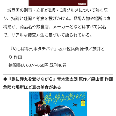
城西署の刑事・立花がB級・C級グルメについて熱く語
り、持論と疑問と考察を投げかける。登場人物や場所は虚
構だが、商品名や飲食店、メーカー名などはすべて実名
で、リアルな捜査方法に基づいて語られている。
『めしばな刑事タチバナ』坂戸佐兵衛 原作／旅井と
り 作画
徳間書店 607～660円 既刊46巻
◆『鍋に弾丸を受けながら』青木潤太朗 原作／森山慎 作画
危険な場所ほど真の美食がある