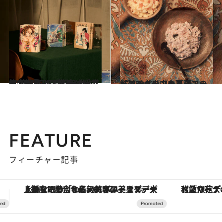
2022.9.17
第1回「CREA夜ふかしマンガ大賞」 2022年のベスト10発表！〈前篇〉 受賞作5位から10位を一挙に紹介
カルチャー
2022.9.23
『ゴールデンカムイ』の 鮭のチタタプを再現！ 【マンガの中のあのフード】
グルメ
FEATURE
フィーチャー記事
【夏限定ディナーコース】旬を迎える稚鮎や花ズッキーニなどをイタリア・トスカーナの郷土料理の手法で満喫！