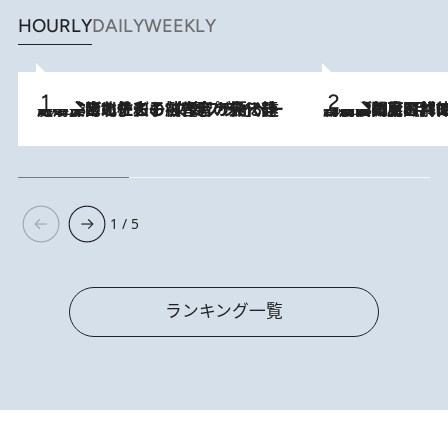
HOURLY
DAILY
WEEKLY
2026.8.3
《「文士の子ども被害者の会」発足！》阿川佐和子（72）が語る遠藤周作に北杜夫、劇作家・矢代静一の子どもたちの“文豪プライベート事件簿”
2026.8.8
「最後に見られてよかった」上野動物園の東園パンダ舎が解体前に特別公開。8月16日まで延長されたパネル展と共に辿る“半世紀”のパンダ飼育《解体工事の図面あり》
1 / 5
ランキング一覧