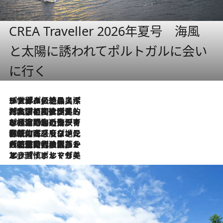
CREA Traveller 2026年夏号 海風
と太陽に誘われてポルトガルに会い
に行く
2026.8.8
リスボンの絶品スイーツ「パステル・デ・ナタ」とは？ポルトガル伝統の奥深い世界へ
2026.7.27
「私の祖国はポルトガル語です」国民的詩人フェルナンド・ペソアと、彼が愛した文学の街を歩く
2026.7.26
ポルトガル近海が育む極上の海の幸。キリリと冷えた白ワインと愉しむ、シーフード専門店の贅沢
2026.7.22
伝統の味をモダンに昇華。高感度な地元客が集う、リスボンの最旬ガストロノミー
2026.7.21
大航海時代の栄華から、震災、独裁、そして革命へ。ポルトガル・首都リスボンの石畳に刻まれた「歴史の光と影」
2026.7.13
エッセイ・ヤマザキマリ「慎ましくも美しき国 ポルトガル」