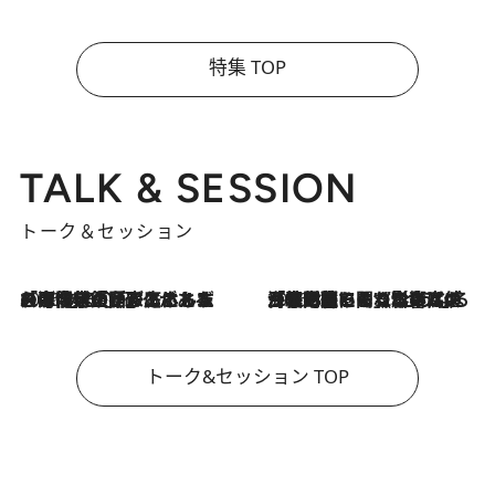
特集 TOP
TALK & SESSION
トーク＆セッション
2026.8.3
「今後値上げがあるとすれば…」「リスクがあるのは今年の冬」エネルギー専門家が語る、ホルムズ海峡封鎖が家庭にもたらす“ある心配”
2026.8.3
「住宅建てられない…」「サーチャージ料の高値が続いている」ホルムズ海峡封鎖による影響はいつまで続く？《エネルギー専門家に聞く“どうなる日本の暮らし”》
トーク&セッション TOP