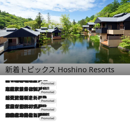
新着トピックス Hoshino Resorts
2026.8.7
【トンボの足水浴】ヒノキの香りに包まれて涼感マックス！約13℃の湧水かけ流しを避暑地「星野温泉 トンボの湯」で体験
2026.7.31
【ホテル帰省】という選択肢をOMOが提案。家族とほどよい距離を保つには「昼は実家、夜は気兼ねなくホテルで！」
2026.7.24
【夏限定ディナーコース】旬を迎える稚鮎や花ズッキーニなどをイタリア・トスカーナの郷土料理の手法で満喫！
2026.7.17
「土佐和ハーブかき氷」がOMO7高知に登場！生姜、山椒、大葉など目にも舌にも涼を呼ぶ郷土の味
2026.7.10
NEW OPEN！【界 草津】名湯の地に誕生。趣の異なる2種の温泉と上州ならではの会席・蕎麦割烹など美食を味わう究極の癒やし旅