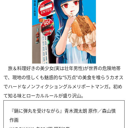
旅＆料理好きの美少女(実は壮年男性)が世界の危険地帯
で、現地の怪しくも魅惑的な“5万点”の美食を喰らうカオス
でハードなノンフィクショングルメリポートマンガ。初め
て知る味とローカルルールが盛り沢山。
『鍋に弾丸を受けながら』青木潤太朗 原作／森山慎
作画