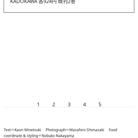
KADOKAWA 各924円 既刊2巻
1
2
3
4
5
Text＝Kaori Minetsuki Photograph＝Masahiro Shimazaki Food
coordinate & styling＝Nobuko Nakayama