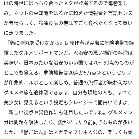
はの時世にばっちり合ったネタが登場するので毎巻楽し
み。ネットの豆知識をはるかに超えた情報量と言語センス
が素晴らしく、冷凍食品の巻はすごく食べたくなって買い
に走りました。
『鍋に弾丸を受けながら』は原作者が実際に危険地帯で経
験したグルメリポートマンガ。≪治安の悪い場所の料理は
美味い。日本みたいな治安のいい国では70～90点のものが
どこでも食える。危険地帯は20点か5万点≫というセリフ
が印象的。ルポとして楽しめ、普通の旅行者が味わえない
グルメや旅を追体験できます。自分も現地の人も、すべて
美少女に見えるという設定もクレイジーで面白いですよ。
新しい視点や異色作にも注目したいですね。グルメマン
ガは問題を解決したり、愛があったり前向きなものが多い
なか、『鬱ごはん』はネガティブな主人公の、楽しくも美