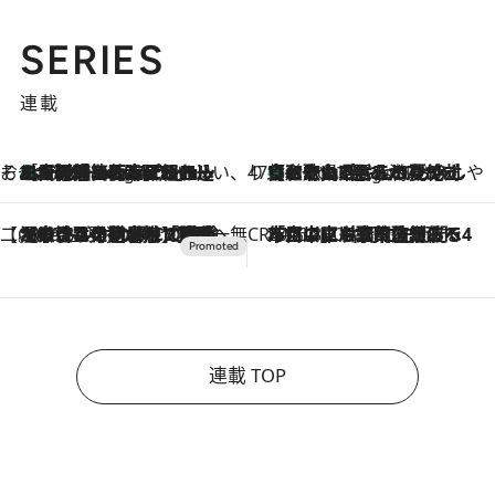
SERIES
連載
そおだよおこの関西おいしい、おやつ紀行
［大阪府箕面市］一皿一皿目の前で仕上げられる、料理を巧みに組み込んだアシェットデセールコース「ミチル アシェット デセール（Michiru assiette dessert）」
7 Hours Ago
47都道府県の手みやげ ひんやりスイーツで夏を満喫
【和歌山県】この夏絶対食べたい 冷やしておいしいおやつ3選 みかんがごろっと丸ごと入ったジュレ
7 Hours Ago
【CREA×星野リゾート】唯一無二。癒しと発見が待つ場所へ
2026.8.7
【トンボの足水浴】ヒノキの香りに包まれて涼感マックス！約13℃の湧水かけ流しを避暑地「星野温泉 トンボの湯」で体験
CREA'S CHOICE
2026.8.7
「立川にも歌舞伎があるんだよ」 片岡仁左衛門・市川中車ら豪華座組みで4年目の立川立飛歌舞伎へ
連載 TOP