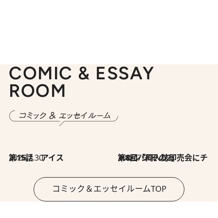
COMIC & ESSAY
ROOM
2026.7.30
第15話 アイス
2026.7.30
第8回「同人誌即売会にチャレンジ その2」
コミック＆エッセイルームTOP