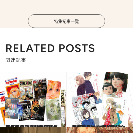
特集記事一覧
RELATED POSTS
関連記事
2022.10.19
『ポーの一族』から『ガラスの仮面』歴史を変えた長編マンガ13作CREA夜ふかしマンガ大賞発表！
カルチャー
2022.10.18
第1回「CREA夜ふかしマンガ大賞」 普通の家族なんてどこにもないから 〈家族とは？ 部門〉6作品
カルチャー