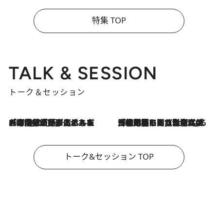
特集 TOP
TALK & SESSION
トーク＆セッション
2026.8.3
「今後値上げがあるとすれば…」「リスクがあるのは今年の冬」エネルギー専門家が語る、ホルムズ海峡封鎖が家庭にもたらす“ある心配”
2026.8.3
「住宅建てられない…」「サーチャージ料の高値が続いている」ホルムズ海峡封鎖による影響はいつまで続く？《エネルギー専門家に聞く“どうなる日本の暮らし”》
トーク&セッション TOP