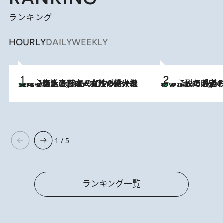
ランキング
HOURLY
DAILY
WEEKLY
【ハワイ土産】ローカルの絶大な支持で復活！ 絶品の幻クッキー《元ファンの日本人女性が受け継いだ名店》
2 Hours Ago
あの伝説の限定トートも！ リニューアルした「ディーン＆
2 Hours Ago
1 / 5
ランキング一覧