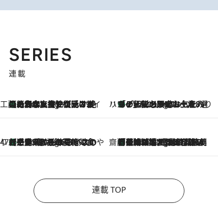
SERIES
連載
工藤まやのおもてなしハワイ
【ハワイ土産】ローカルの絶大な支持で復活！ 絶品の幻クッキー《元ファンの日本人女性が受け継いだ名店》
2 Hours Ago
ハワイ賢者 リサのお気に入りリスト
あの伝説の限定トートも！ リニューアルした「ディーン＆デルーカ ハワイ」で必須のお土産8選
2 Hours Ago
47都道府県の手みやげ ひんやりスイーツで夏を満喫
【三重県】この夏絶対食べたい 冷やしておいしいおやつ3選 お餅×アイスの新感覚スイーツ
2 Hours Ago
齋藤 薫 美容脳ルネサンス
「荷物が増えるほど旅ストレスは増す」美容ジャーナリストがたどり着いた最終結論。“化粧品を劇的に減らす”感動の凝縮美容とは
2 Hours Ago
連載 TOP