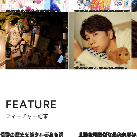
2022.10.17
あの時の「一途な想い」をもう一度 大人も胸キュンする少女漫画8選CREA夜ふかしマンガ大賞発表！
カルチャー
2022.10.16
『ブルーピリオド』他、読むと 「仕事、頑張ろう！」とやる気が漲る 厳選お仕事マンガ8作品発表
カルチャー
2022.9.18
第1回「CREA夜ふかしマンガ大賞」 2022年のベスト10発表！〈後篇〉 気になる第1位は―!?
カルチャー
2022.9.7
声優・西山宏太朗を育てたマンガ８作 「今回読み返してまた号泣しました」
カルチャー
FEATURE
フィーチャー記事
【銀座で出合う最旬美容】美髪ケアや上質な眠り…セルフケアのアップデートから、特別な名入れギフトまで。大人のための「ReFa GINZA」クルーズ