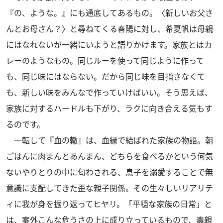
『の、ような。』にも通底してあるもの。〈新しいお父さ
んとお母さん？〉と尋ねてくる春陽に対し、希夏帆は母親
にはなれないが一緒にいようと語りかけます。家族とはカ
レーのようなもの。同じルーを使って同じように作って
も、同じ味にはならない。だから同じ味を目指さなくて
も、新しい味をみんなで作っていけばいい。そう思えば、
家族に対するハードルも下がり、ラクに向き合える気もす
るのです。
一転して『血の轍』は、血縁で結ばれた家族の物語。朝
ごはんに肉まんとあんまん、どちらを食べるかという何気
ないやりとりの中に匂わされる、息子を溺愛することで無
意識に支配してきた歪な親子関係。その生々しいリアリテ
ィに我が身を振り返ってヒヤリ。「平穏な家族の日常」と
は、案外こんな危うさの上に成り立っているもので、毒親