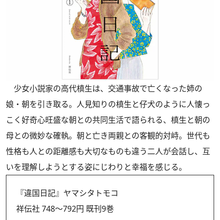
少女小説家の高代槙生は、交通事故で亡くなった姉の
娘・朝を引き取る。人見知りの槙生と仔犬のように人懐っ
こく好奇心旺盛な朝との共同生活で語られる、槙生と朝の
母との微妙な確執。朝と亡き両親との客観的対峙。世代も
性格も人との距離感も大切なものも違う二人が会話し、互
いを理解しようとする姿にじわりと幸福を感じる。
『違国日記』ヤマシタトモコ
祥伝社 748～792円 既刊9巻