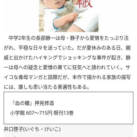
中学2年生の長部静一は母・静子から愛情をたっぷり注
がれ、平穏な日々を送っていた。だが夏休みのある日、親
戚と出かけたハイキングでショッキングな事件が起き、静
一は母への疑念と愛憎の果てに狂気へと誘われていく。サ
イコな毒母マンガと話題だが、本作で描かれる家族の描写
には、誰しも思い当たる普遍性もある。
『血の轍』押見修造
小学館 607～715円 既刊13巻
井口啓子(いぐち・けいこ)