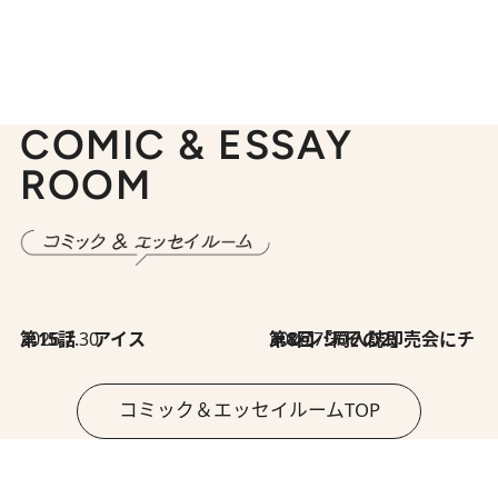
COMIC & ESSAY
ROOM
2026.7.30
第15話 アイス
2026.7.30
第8回「同人誌即売会にチャレンジ その2」
コミック＆エッセイルームTOP