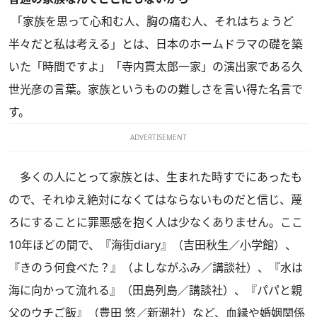
「家族を思って心和む人、胸の痛む人、それはちょうど
半々だと私は考える」とは、日本のホームドラマの礎を築
いた「時間ですよ」「寺内貫太郎一家」の演出家である久
世光彦の言葉。家族というものの難しさを言い得た名言で
す。
ADVERTISEMENT
多くの人にとって家族とは、生まれた時すでにあったも
ので、それゆえ絶対になくてはならないものだと信じ、蔑
ろにすることに罪悪感を抱く人は少なくありません。ここ
10年ほどの間で、『海街diary』（吉田秋生／小学館）、
『きのう何食べた？』（よしながふみ／講談社）、『水は
海に向かって流れる』（田島列島／講談社）、『パパと親
父のウチご飯』（豊田 悠／新潮社）など、血縁や婚姻関係