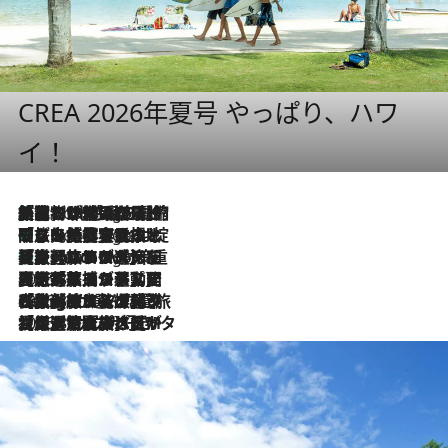
CREA 2026年夏号 やっぱり、ハワ
イ！
「荷物が増えるほど旅ストレスは増す」美容ジャーナリストがたどり着いた最終結論。“化粧品を劇的に減らす”感動の凝縮美容とは
2 Hours Ago
「旅先には金髪ウィッグを持参」日本と同じメイクでは損してる!? 美容ジャーナリストが提案する“掟破りの旅美容”とは
2 Hours Ago
【厳選旅コスメ】「身軽さ＆UV対策重視！」ヘアアーティストshucoが選んだ夏旅ベストコスメを発表【Mサイズジップ】
2 Hours Ago
2026.8.5
【厳選旅コスメ】国内をあちこち移動する河井菜摘が選んだ夏旅ベストコスメ発表！「リラックスアイテムはマスト」【Mサイズジップ】
2026.8.4
【厳選旅コスメ】「紫外線＆乾燥対策しながらメイク感も！」ヘア＆メイクGeorgeが選んだ夏旅ベストコスメを発表！【Mサイズジップ】
2026.8.3
【厳選旅コスメ】「保湿もタイパ重視！」“サウナ好き”タレント清水みさとが愛用する夏旅ベストコスメを発表！【Mサイズジップ】