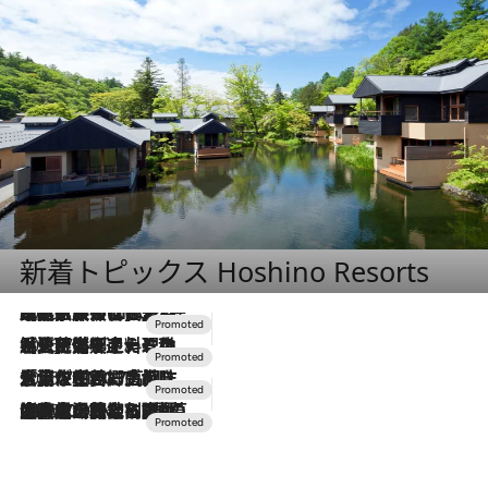
新着トピックス Hoshino Resorts
2026.7.31
【ホテル帰省】という選択肢をOMOが提案。家族とほどよい距離を保つには「昼は実家、夜は気兼ねなくホテルで！」
2026.7.24
【夏限定ディナーコース】旬を迎える稚鮎や花ズッキーニなどをイタリア・トスカーナの郷土料理の手法で満喫！
2026.7.17
「土佐和ハーブかき氷」がOMO7高知に登場！生姜、山椒、大葉など目にも舌にも涼を呼ぶ郷土の味
2026.7.10
NEW OPEN！【界 草津】名湯の地に誕生。趣の異なる2種の温泉と上州ならではの会席・蕎麦割烹など美食を味わう究極の癒やし旅