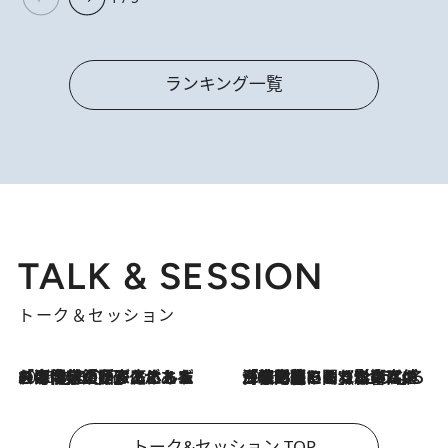
ランキング一覧
TALK & SESSION
トーク＆セッション
2026.8.3
「今後値上げがあるとすれば…」「リスクがあるのは今年の冬」エネルギー専門家が語る、ホルムズ海峡封鎖が家庭にもたらす“ある心配”
2026.8.3
「住宅建てられない…」「サーチャージ料の高値が続いている」ホルムズ海峡封鎖による影響はいつまで続く？《エネルギー専門家に聞く“どうなる日本の暮らし”》
トーク&セッション TOP