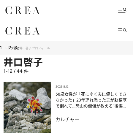
トップ
著者
井口啓子 プロフィール
井口啓子
1-12 / 44
件
2025.8.12
58歳女性が「死にゆく夫に優しくでき
なかった」23年連れ添った夫が脳梗塞
で倒れて…恐山の僧侶が教える“後悔と
の向き合い方”
カルチャー