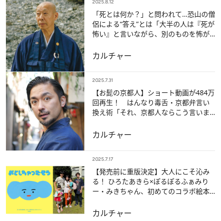
2025.8.12
「死とは何か？」と問われて…恐山の僧
侶による“答え”とは「大半の人は『死が
怖い』と言いながら、別のものを怖が
っている」
カルチャー
2025.7.31
【お髭の京都人】ショート動画が484万
回再生！ はんなり毒舌・京都弁言い
換え術「それ、京都人ならこう言いま
す」
カルチャー
2025.7.17
【発売前に重版決定】大人にこそ沁み
る！ ひろたあきら×ぽるぽるふぁみり
ー・みきちゃん、初めてのコラボ絵本
が誕生
カルチャー