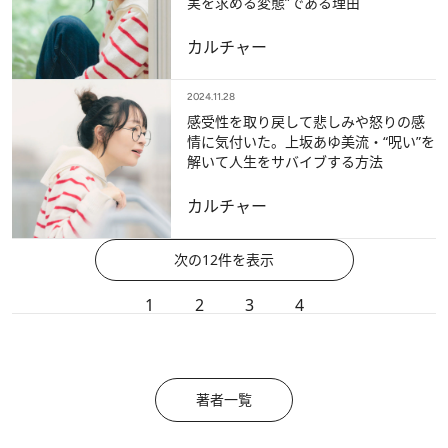
実を求める変態”である理由
カルチャー
2024.11.28
感受性を取り戻して悲しみや怒りの感
情に気付いた。上坂あゆ美流・“呪い”を
解いて人生をサバイブする方法
カルチャー
次の12件を表示
1
2
3
4
著者一覧