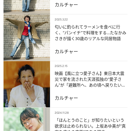
カルチャー
2025.3.22
匂いに釣られてラーメンを食べに行
く、“パンイチ”で料理をする…たなかみ
さきが描く30歳のリアルな同居物語
カルチャー
2025.2.15
映画【風に立つ愛子さん】東日本大震
災で家を流された天涯孤独の“愛子さ
ん”が「避難所へ、あの頃へ戻りたい」
と叫ぶ理由
カルチャー
2024.11.28
「ほんとうのこと」が知りたいという
欲求は止められない。上坂あゆ美が“真