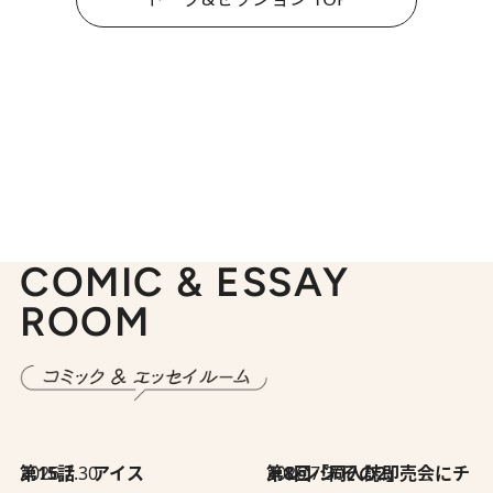
COMIC & ESSAY
ROOM
2026.7.30
第15話 アイス
2026.7.30
第8回「同人誌即売会にチャレンジ その2」