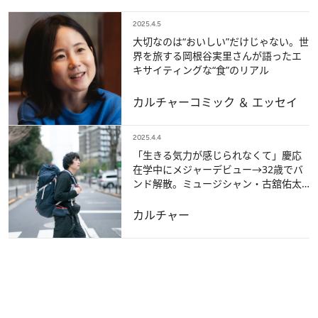
2025.4.5
大切なのは“おいしい”だけじゃない。世
界を旅する岡根谷実里さんが語ったエ
キサイティングな“食”のリアル
カルチャー
コミック ＆ エッセイ
2025.4.4
「生きる気力が感じられなくて」慶応
在学中にメジャーデビュー→32歳でバ
ンド解散。ミュージシャン・古舘佑太
郎がカトマンズで自己嫌悪のループか
ら抜け出せたワケ
カルチャー