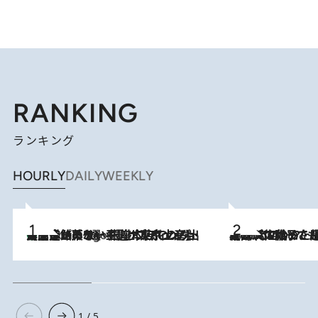
RANKING
ランキング
HOURLY
DAILY
WEEKLY
【間違いのない王道・東京土産】資生堂パーラー 銀座本店でのみ出会える銘菓5選《極上プディング・濃厚チーズケーキ・ボンボンショコラほか》
4 Hours Ago
2026.8.5
【阿川佐和子さんの年とる力】なぜ70代で始めた趣味は“こんなに楽しい”のか？ ピアノ、俳句…スランプに陥っても続けられる“ある秘訣”とは
1 / 5