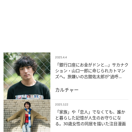
2025.4.4
「銀行口座にお金がドンと…」サカナク
ション・山口一郎に命じられカトマン
ズへ。旅嫌いの古舘佑太郎が“過呼
吸”や“蕁麻疹”に苦しめられた旅路を語
る
カルチャー
2025.3.22
「家族」や「恋人」でなくても、誰か
と暮らした記憶が人生のお守りにな
る。30歳女性の同居を描いた注目漫画