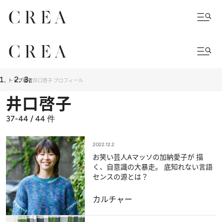
トップ
著者
井口啓子 プロフィール
井口啓子
37-44 / 44
件
2022.12.2
お笑い芸人Aマッソの加納愛子が 描
く、自意識の大暴走。 底知れない言語
センスの源とは？
カルチャー