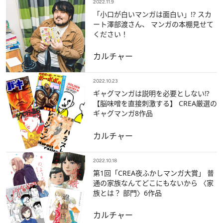
2022.11.9
「小口が白いマンガは面白い」!? スカ
ート澤部渡さん、 マンガの本棚見せて
ください！
カルチャー
2022.10.23
ギャグマンガは説明を必要としない⁉
【脳味噌を直接刺激する】 CREA厳選の
ギャグマンガ8作品
カルチャー
2022.10.18
第1回「CREA夜ふかしマンガ大賞」 普
通の家族なんてどこにもないから 〈家
族とは？ 部門〉6作品
カルチャー