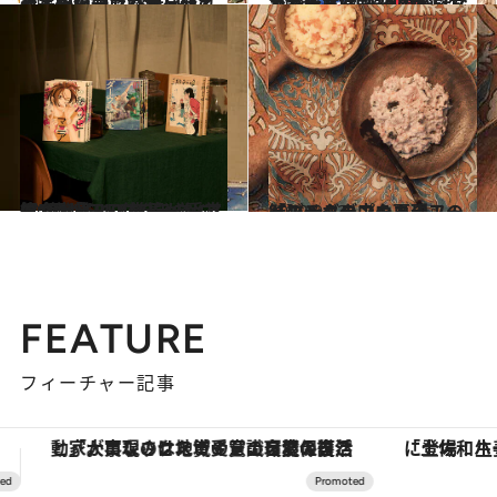
2022.10.19
『ポーの一族』から『ガラスの仮面』歴史を変えた長編マンガ13作CREA夜ふかしマンガ大賞発表！
カルチャー
2022.10.18
第1回「CREA夜ふかしマンガ大賞」 普通の家族なんてどこにもないから 〈家族とは？ 部門〉6作品
カルチャー
2022.9.17
第1回「CREA夜ふかしマンガ大賞」 2022年のベスト10発表！〈前篇〉 受賞作5位から10位を一挙に紹介
カルチャー
2022.9.23
『ゴールデンカムイ』の 鮭のチタタプを再現！ 【マンガの中のあのフード】
グルメ
FEATURE
フィーチャー記事
「土佐和ハーブかき氷」がOMO7高知に登場！生姜、山椒、大葉など目にも舌にも涼を呼ぶ郷土の味
ヴァシュロン・コンスタンタン