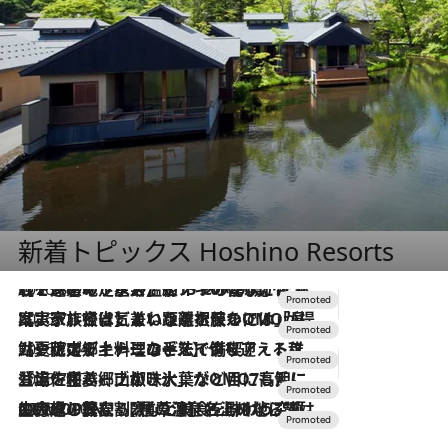
新着トピックス Hoshino Resorts
2026.8.7
【トンボの足水浴】ヒノキの香りに包まれて涼感マックス！約13℃の湧水かけ流しを避暑地「星野温泉 トンボの湯」で体験
2026.7.31
【ホテル帰省】という選択肢をOMOが提案。家族とほどよい距離を保つには「昼は実家、夜は気兼ねなくホテルで！」
2026.7.24
【夏限定ディナーコース】旬を迎える稚鮎や花ズッキーニなどをイタリア・トスカーナの郷土料理の手法で満喫！
2026.7.17
「土佐和ハーブかき氷」がOMO7高知に登場！生姜、山椒、大葉など目にも舌にも涼を呼ぶ郷土の味
2026.7.10
NEW OPEN！【界 草津】名湯の地に誕生。趣の異なる2種の温泉と上州ならではの会席・蕎麦割烹など美食を味わう究極の癒やし旅