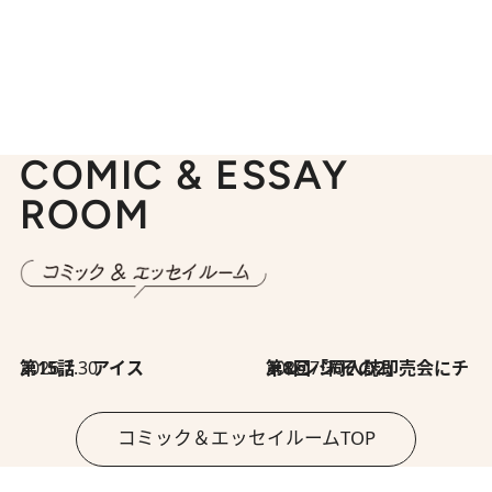
COMIC & ESSAY
ROOM
2026.7.30
第15話 アイス
2026.7.30
第8回「同人誌即売会にチャレンジ その2」
コミック＆エッセイルームTOP