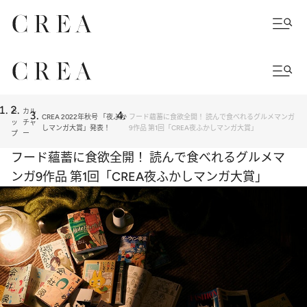
ト
カル
CREA 2022年秋号 「夜ふか
フード蘊蓄に食欲全開！ 読んで食べれるグルメマンガ
ッ
チャ
しマンガ大賞」発表！
9作品 第1回「CREA夜ふかしマンガ大賞」
プ
ー
フード蘊蓄に食欲全開！ 読んで食べれるグルメマ
ンガ9作品 第1回「CREA夜ふかしマンガ大賞」