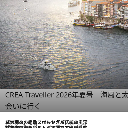
CREA Traveller 2026年夏号
会いに行く
2026.8.8
リスボンの絶品スイーツ「パステル・デ・ナタ」とは？ポルトガル伝統の奥深い世界へ
2026.7.27
「私の祖国はポルトガル語です」国民的詩人フェルナンド・ペソアと、彼が愛した文学の街を歩く