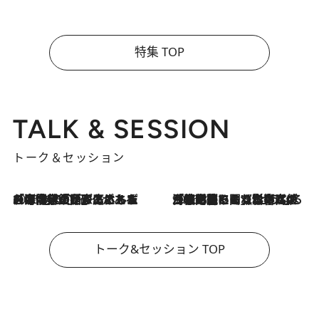
特集 TOP
TALK & SESSION
トーク＆セッション
2026.8.3
「今後値上げがあるとすれば…」「リスクがあるのは今年の冬」エネルギー専門家が語る、ホルムズ海峡封鎖が家庭にもたらす“ある心配”
2026.8.3
「住宅建てられない…」「サーチャージ料の高値が続いている」ホルムズ海峡封鎖による影響はいつまで続く？《エネルギー専門家に聞く“どうなる日本の暮らし”》
トーク&セッション TOP