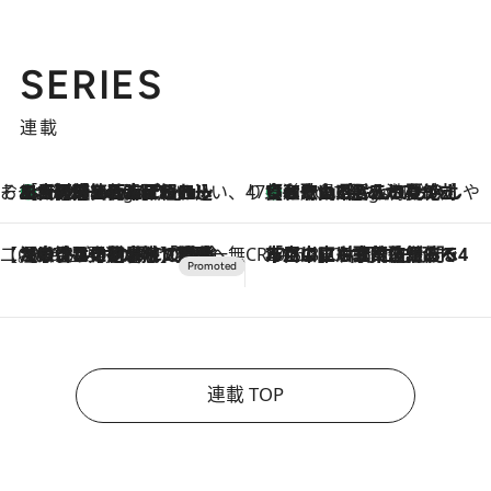
SERIES
連載
そおだよおこの関西おいしい、おやつ紀行
［大阪府箕面市］一皿一皿目の前で仕上げられる、料理を巧みに組み込んだアシェットデセールコース「ミチル アシェット デセール（Michiru assiette dessert）」
4 Hours Ago
47都道府県の手みやげ ひんやりスイーツで夏を満喫
【和歌山県】この夏絶対食べたい 冷やしておいしいおやつ3選 みかんがごろっと丸ごと入ったジュレ
4 Hours Ago
【CREA×星野リゾート】唯一無二。癒しと発見が待つ場所へ
2026.8.7
【トンボの足水浴】ヒノキの香りに包まれて涼感マックス！約13℃の湧水かけ流しを避暑地「星野温泉 トンボの湯」で体験
CREA'S CHOICE
2026.8.7
「立川にも歌舞伎があるんだよ」 片岡仁左衛門・市川中車ら豪華座組みで4年目の立川立飛歌舞伎へ
連載 TOP