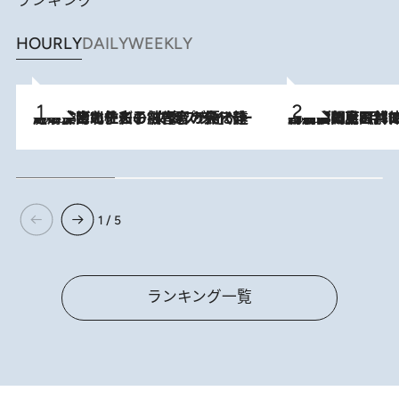
HOURLY
DAILY
WEEKLY
2026.8.3
《「文士の子ども被害者の会」発足！》阿川佐和子（72）が語る遠藤周作に北杜夫、劇作家・矢代静一の子どもたちの“文豪プライベート事件簿”
2026.8.8
「最後に見られてよかった」上野動物園の東園パンダ舎が解体前に特別公開。8月16日まで延長されたパネル展と共に辿る“半世紀”のパンダ飼育《解体工事の図面あり》
1 / 5
ランキング一覧