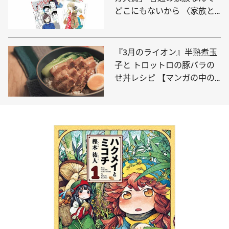
どこにもないから 〈家族と
は？ 部門〉6作品
『3月のライオン』半熟煮玉
子と トロットロの豚バラの
せ丼レシピ 【マンガの中の
あのフードを再現】