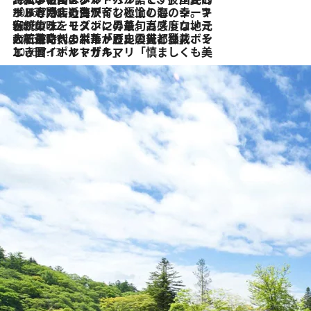
2026.7.26
ポルトガル近海が育む極上の海の幸。キリリと冷えた白ワインと愉しむ、シーフード専門店の贅沢
2026.7.22
伝統の味をモダンに昇華。高感度な地元客が集う、リスボンの最旬ガストロノミー
2026.7.21
大航海時代の栄華から、震災、独裁、そして革命へ。ポルトガル・首都リスボンの石畳に刻まれた「歴史の光と影」
2026.7.13
エッセイ・ヤマザキマリ「慎ましくも美しき国 ポルトガル」