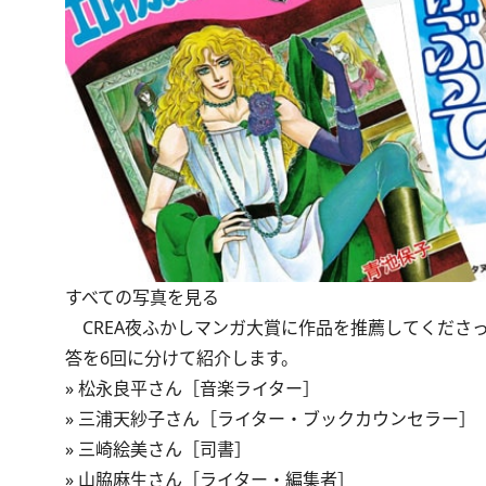
すべての写真を見る
CREA夜ふかしマンガ大賞に作品を推薦してくださ
答を6回に分けて紹介します。
»
松永良平さん［音楽ライター］
»
三浦天紗子さん［ライター・ブックカウンセラー］
»
三崎絵美さん［司書］
»
山脇麻生さん［ライター・編集者］