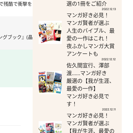
選の1冊をご紹介
で残酷で衝撃を
2022.12.13
マンガ好き必見！
マンガ賢者が選ぶ
人生のバイブル、最
グブック』(晶
愛の一作はこれ！
夜ふかしマンガ大賞
アンケートも
2022.12.12
佐久間宣行、澤部
渡……マンガ好き
厳選の【我が生涯、
最愛の一作】
マンガ好き必見で
す！
2022.12.11
マンガ好き必見！
マンガ賢者が選ぶ
【我が生涯、最愛の