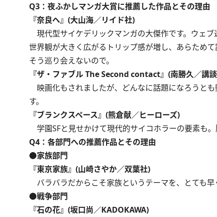
Q3：夜ふかしマンガ大賞に推薦した作品とその理由
『奈良へ』(大山海／リイド社)
現代型サイケデリックマンガの大傑作です。ウェブ
世界観が大きく広がるトリップ感が増し、あらためて
そう巡り会えないので。
『ザ・ファブル The Second contact』(南勝久／講談
映画化もされましたが、どんなに話題になろうとも
す。
『ブランクスペース』(熊倉献／ヒーローズ)
学園SFと見せかけて現代的サイコホラーの要素も。
Q4：各部門への推薦作品とその理由
●家族部門
『東京家族』(山崎さやか／双葉社)
バラバラだからこそ家族というテーマを、とても早
●戦争部門
『石の花』(坂口尚／KADOKAWA)