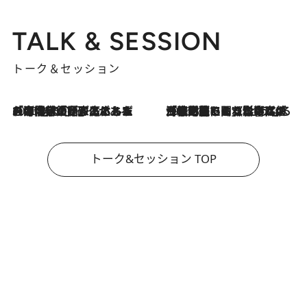
TALK & SESSION
トーク＆セッション
2026.8.3
「今後値上げがあるとすれば…」「リスクがあるのは今年の冬」エネルギー専門家が語る、ホルムズ海峡封鎖が家庭にもたらす“ある心配”
2026.8.3
「住宅建てられない…」「サーチャージ料の高値が続いている」ホルムズ海峡封鎖による影響はいつまで続く？《エネルギー専門家に聞く“どうなる日本の暮らし”》
トーク&セッション TOP