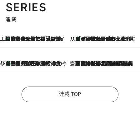
SERIES
連載
工藤まやのおもてなしハワイ
【ハワイ土産】ローカルの絶大な支持で復活！ 絶品の幻クッキー《元ファンの日本人女性が受け継いだ名店》
2026.8.6
ハワイ賢者 リサのお気に入りリスト
あの伝説の限定トートも！ リニューアルした「ディーン＆デルーカ ハワイ」で必須のお土産8選
2026.8.6
47都道府県の手みやげ ひんやりスイーツで夏を満喫
【三重県】この夏絶対食べたい 冷やしておいしいおやつ3選 お餅×アイスの新感覚スイーツ
2026.8.6
齋藤 薫 美容脳ルネサンス
「荷物が増えるほど旅ストレスは増す」美容ジャーナリストがたどり着いた最終結論。“化粧品を劇的に減らす”感動の凝縮美容とは
2026.8.6
連載 TOP