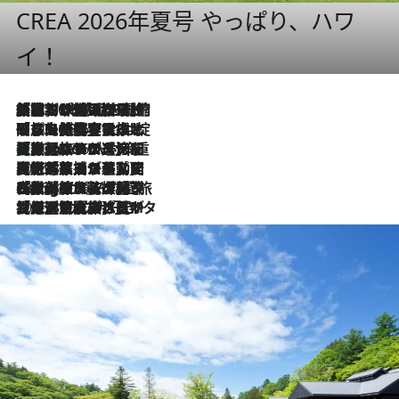
CREA 2026年夏号 やっぱり、ハワ
イ！
「荷物が増えるほど旅ストレスは増す」美容ジャーナリストがたどり着いた最終結論。“化粧品を劇的に減らす”感動の凝縮美容とは
2026.8.6
「旅先には金髪ウィッグを持参」日本と同じメイクでは損してる!? 美容ジャーナリストが提案する“掟破りの旅美容”とは
2026.8.6
【厳選旅コスメ】「身軽さ＆UV対策重視！」ヘアアーティストshucoが選んだ夏旅ベストコスメを発表【Mサイズジップ】
2026.8.6
2026.8.5
【厳選旅コスメ】国内をあちこち移動する河井菜摘が選んだ夏旅ベストコスメ発表！「リラックスアイテムはマスト」【Mサイズジップ】
2026.8.4
【厳選旅コスメ】「紫外線＆乾燥対策しながらメイク感も！」ヘア＆メイクGeorgeが選んだ夏旅ベストコスメを発表！【Mサイズジップ】
2026.8.3
【厳選旅コスメ】「保湿もタイパ重視！」“サウナ好き”タレント清水みさとが愛用する夏旅ベストコスメを発表！【Mサイズジップ】