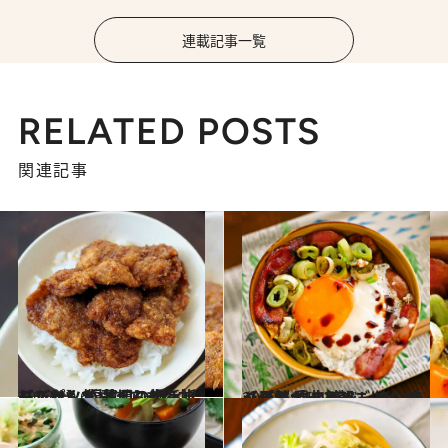
連載記事一覧
RELATED POSTS
関連記事
2022.10.6
【ごはんが止まらない丼レシピ】 福井県の極旨ソースカツ丼 薄切り肉を折りたたんで揚げて！
グルメ
2022.10.5
【元気が出る朝ごはんレシピ】 白央流ベーコンエッグ丼 長ネギを一緒に焼くのがポイント！
グルメ