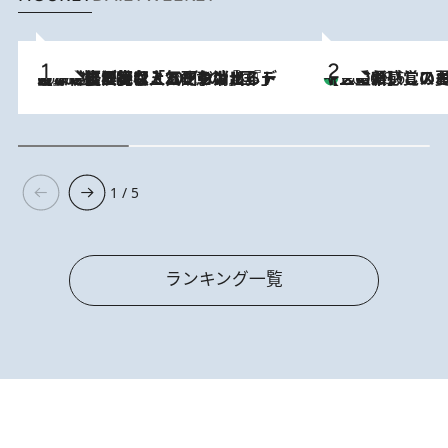
2026.8.5
【なぜ吉沢亮は「気配を消せる」のか？】興行収入208億の『国宝』を経て挑むミュージカル『ディア・エヴァン・ハンセン』。トップ俳優が舞台上でさらけ出した“孤独”とは
【三重県】この夏絶対食べたい 冷やしておいしいおやつ3選 お餅×ア
2026.8.6
1 / 5
ランキング一覧