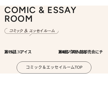
COMIC & ESSAY
ROOM
2026.7.30
第15話 アイス
2026.7.30
第8回「同人誌即売会にチャレンジ その2」
コミック＆エッセイルームTOP