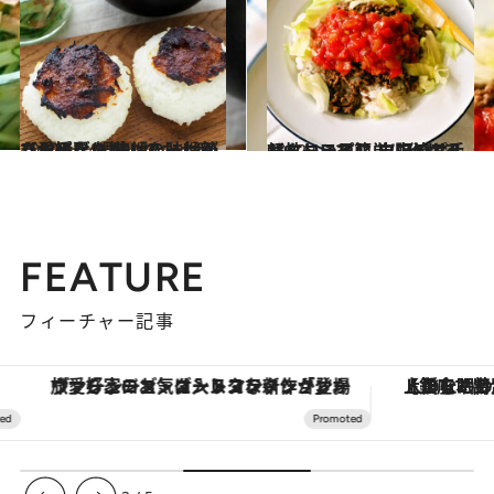
2022.10.4
【愛媛県・松山のお土産レシピ】 鯛味噌のっけ焼きおにぎり 焦げた味噌がたまらない！
グルメ
2022.10.3
【忙しい日に！ ワンプレートレシピ】 白央流お手軽タコライス 市販のサルサソースで簡単に作れる
グルメ
FEATURE
フィーチャー記事
ヴァシュロン・コンスタンタン「オーヴァーシーズ・オートマティック」。旅愛好家のお気に入りコレクションから、ジェンダーレスな新作が登場
【銀座で出合う最旬美容】美髪ケアや上質な眠