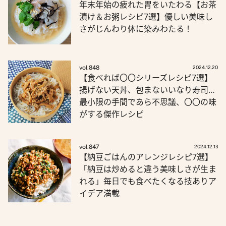
年末年始の疲れた胃をいたわる【お茶
漬け＆お粥レシピ7選】優しい美味し
さがじんわり体に染みわたる！
vol.848
2024.12.20
【食べれば〇〇シリーズレシピ7選】
揚げない天丼、包まないいなり寿司…
最小限の手間であら不思議、〇〇の味
がする傑作レシピ
vol.847
2024.12.13
【納豆ごはんのアレンジレシピ7選】
「納豆は炒めると違う美味しさが生ま
れる」毎日でも食べたくなる技ありア
イデア満載