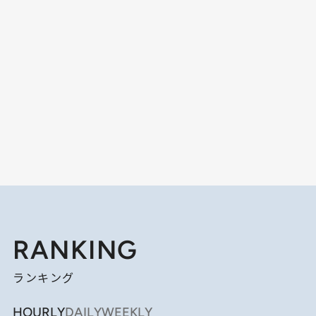
RANKING
ランキング
HOURLY
DAILY
WEEKLY