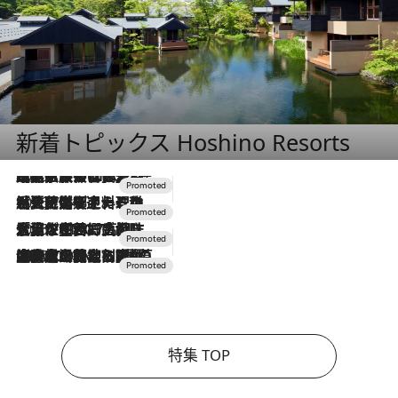
新着トピックス Hoshino Resorts
2026.7.31
【ホテル帰省】という選択肢をOMOが提案。家族とほどよい距離を保つには「昼は実家、夜は気兼ねなくホテルで！」
2026.7.24
【夏限定ディナーコース】旬を迎える稚鮎や花ズッキーニなどをイタリア・トスカーナの郷土料理の手法で満喫！
2026.7.17
「土佐和ハーブかき氷」がOMO7高知に登場！生姜、山椒、大葉など目にも舌にも涼を呼ぶ郷土の味
2026.7.10
NEW OPEN！【界 草津】名湯の地に誕生。趣の異なる2種の温泉と上州ならではの会席・蕎麦割烹など美食を味わう究極の癒やし旅
特集 TOP