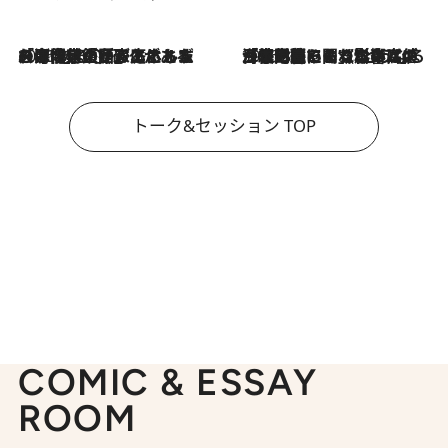
2026.8.3
「今後値上げがあるとすれば…」「リスクがあるのは今年の冬」エネルギー専門家が語る、ホルムズ海峡封鎖が家庭にもたらす“ある心配”
2026.8.3
「住宅建てられない…」「サーチャージ料の高値が続いている」ホルムズ海峡封鎖による影響はいつまで続く？《エネルギー専門家に聞く“どうなる日本の暮らし”》
トーク&セッション TOP
COMIC & ESSAY
ROOM