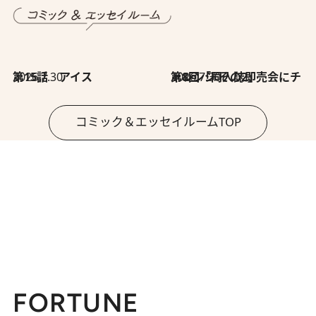
2026.7.30
第15話 アイス
2026.7.30
第8回「同人誌即売会にチャレンジ その2」
コミック＆エッセイルームTOP
FORTUNE