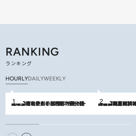
RANKING
ランキング
HOURLY
DAILY
WEEKLY
2026.8.3
《「文士の子ども被害者の会」発足！》阿川佐和子（72）が語る遠藤周作に北杜夫、劇作家・矢代静一の子どもたちの“文豪プライベート事件簿”
2026.8.8
「最後に見られてよかった」上野動物園の東園パンダ舎が解体前に特別公開。8月16日まで延長されたパネル展と共に辿る“半世紀”のパンダ飼育《解体工事の図面あり》