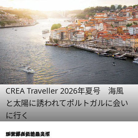
CREA Traveller 2026年夏号 海風
と太陽に誘われてポルトガルに会い
に行く
2026.8.8
リスボンの絶品スイーツ「パステル・デ・ナタ」とは？ポルトガル伝統の奥深い世界へ