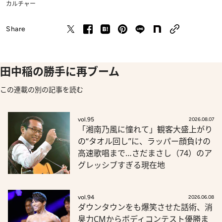
カルチャー
Share
田中稲の勝手に再ブーム
この連載の別の記事を読む
vol.95
2026.08.07
「湘南乃風に憧れて」観客大盛上がり
の“タオル回し”に、ラッパー顔負けの
高速歌唱まで…さだまさし（74）のア
グレッシブすぎる現在地
vol.94
2026.06.08
ダウンタウンをも爆笑させた話術、消
臭力CMからボディコンテスト優勝ま