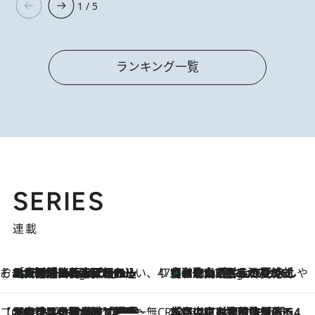
1 / 5
ランキング一覧
SERIES
連載
そおだよおこの関西おいしい、おやつ紀行
［大阪府箕面市］一皿一皿目の前で仕上げられる、料理を巧みに組み込んだアシェットデセールコース「ミチル アシェット デセール（Michiru assiette dessert）」
4 Hours Ago
47都道府県の手みやげ ひんやりスイーツで夏を満喫
【和歌山県】この夏絶対食べたい 冷やしておいしいおやつ3選 みかんがごろっと丸ごと入ったジュレ
4 Hours Ago
【CREA×星野リゾート】唯一無二。癒しと発見が待つ場所へ
2026.8.7
【トンボの足水浴】ヒノキの香りに包まれて涼感マックス！約13℃の湧水かけ流しを避暑地「星野温泉 トンボの湯」で体験
CREA'S CHOICE
2026.8.7
「立川にも歌舞伎があるんだよ」 片岡仁左衛門・市川中車ら豪華座組みで4年目の立川立飛歌舞伎へ