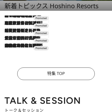
新着トピックス Hoshino Resorts
2026.8.7
【トンボの足水浴】ヒノキの香りに包まれて涼感マックス！約13℃の湧水かけ流しを避暑地「星野温泉 トンボの湯」で体験
2026.7.31
【ホテル帰省】という選択肢をOMOが提案。家族とほどよい距離を保つには「昼は実家、夜は気兼ねなくホテルで！」
2026.7.24
【夏限定ディナーコース】旬を迎える稚鮎や花ズッキーニなどをイタリア・トスカーナの郷土料理の手法で満喫！
2026.7.17
「土佐和ハーブかき氷」がOMO7高知に登場！生姜、山椒、大葉など目にも舌にも涼を呼ぶ郷土の味
2026.7.10
NEW OPEN！【界 草津】名湯の地に誕生。趣の異なる2種の温泉と上州ならではの会席・蕎麦割烹など美食を味わう究極の癒やし旅
特集 TOP
TALK & SESSION
トーク＆セッション