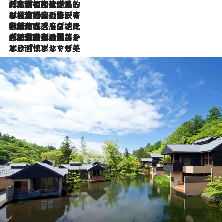
2026.7.27
「私の祖国はポルトガル語です」国民的詩人フェルナンド・ペソアと、彼が愛した文学の街を歩く
2026.7.26
ポルトガル近海が育む極上の海の幸。キリリと冷えた白ワインと愉しむ、シーフード専門店の贅沢
2026.7.22
伝統の味をモダンに昇華。高感度な地元客が集う、リスボンの最旬ガストロノミー
2026.7.21
大航海時代の栄華から、震災、独裁、そして革命へ。ポルトガル・首都リスボンの石畳に刻まれた「歴史の光と影」
2026.7.13
エッセイ・ヤマザキマリ「慎ましくも美しき国 ポルトガル」