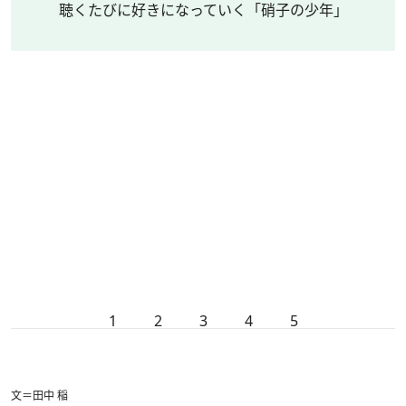
聴くたびに好きになっていく「硝子の少年」
1
2
3
4
5
文＝田中 稲