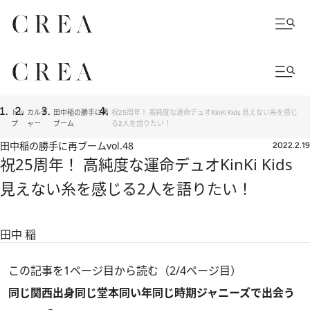
トッ
カルチ
田中稲の勝手に再
祝25周年！ 高純度な運命デュオKinKi Kids 見えない糸を感じ
プ
ャー
ブーム
る2人を語りたい！
田中稲の勝手に再ブーム
vol.48
2022.2.19
祝25周年！ 高純度な運命デュオKinKi Kids
見えない糸を感じる2人を語りたい！
田中 稲
この記事を1ページ目から読む（2/4ページ目）
同じ関西出身同じ堂本同い年同じ時期ジャニーズで出会う