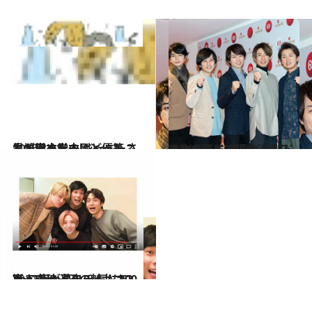
2016.8.31
異端児・堂本剛と優等生・堂本光一 ジャニーさんが褒めたのはどっち？
カルチャー
2021.1.2
いつも心に“嵐”を。ロスよ吹き飛べ メンバー別ドラマガイドで振り返る
カルチャー
2021.6.3
嵐·二宮が夢のチームでYouTube進出 一気に200万人突破、その魅力は？
カルチャー