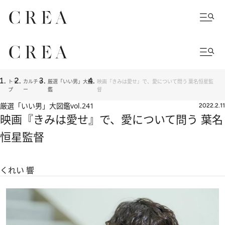
トッ
カルチャ
厳選「いい男」大図
映画『きみは愛せ』で、愛について問う 葉名恒星監
プ
ー
鑑
督
厳選「いい男」大図鑑
vol.241
2022.2.11
映画『きみは愛せ』で、愛について問う 葉名
恒星監督
くれい 響