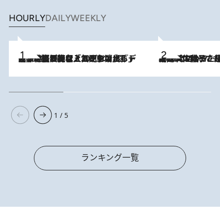
HOURLY
DAILY
WEEKLY
2026.8.5
【なぜ吉沢亮は「気配を消せる」のか？】興行収入208億の『国宝』を経て挑むミュージカル『ディア・エヴァン・ハンセン』。トップ俳優が舞台上でさらけ出した“孤独”とは
2026.8.5
【阿川佐和子さんの年とる力】なぜ70代で始めた趣味は“こんなに楽しい”のか？ ピアノ、俳句…スランプに陥っても続けられる“ある秘訣”とは
1 / 5
ランキング一覧