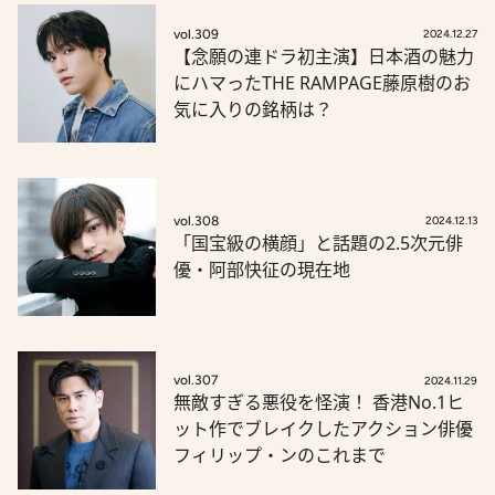
vol.309
2024.12.27
【念願の連ドラ初主演】日本酒の魅力
にハマったTHE RAMPAGE藤原樹のお
気に入りの銘柄は？
vol.308
2024.12.13
「国宝級の横顔」と話題の2.5次元俳
優・阿部快征の現在地
vol.307
2024.11.29
無敵すぎる悪役を怪演！ 香港No.1ヒ
ット作でブレイクしたアクション俳優
フィリップ・ンのこれまで