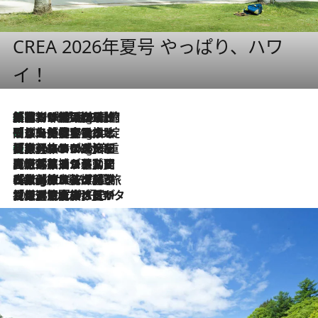
CREA 2026年夏号 やっぱり、ハワ
イ！
「荷物が増えるほど旅ストレスは増す」美容ジャーナリストがたどり着いた最終結論。“化粧品を劇的に減らす”感動の凝縮美容とは
10 Hours Ago
「旅先には金髪ウィッグを持参」日本と同じメイクでは損してる!? 美容ジャーナリストが提案する“掟破りの旅美容”とは
10 Hours Ago
【厳選旅コスメ】「身軽さ＆UV対策重視！」ヘアアーティストshucoが選んだ夏旅ベストコスメを発表【Mサイズジップ】
10 Hours Ago
2026.8.5
【厳選旅コスメ】国内をあちこち移動する河井菜摘が選んだ夏旅ベストコスメ発表！「リラックスアイテムはマスト」【Mサイズジップ】
2026.8.4
【厳選旅コスメ】「紫外線＆乾燥対策しながらメイク感も！」ヘア＆メイクGeorgeが選んだ夏旅ベストコスメを発表！【Mサイズジップ】
2026.8.3
【厳選旅コスメ】「保湿もタイパ重視！」“サウナ好き”タレント清水みさとが愛用する夏旅ベストコスメを発表！【Mサイズジップ】