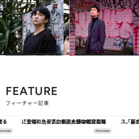
2022.2.4
「濡れ場は、情緒のあるアクション」 村上淳が語る“肉体”へのこだわりと 息子世代に渡したい“芝居のバトン”
カルチャー
2022.2.4
主演映画『ミラクルシティコザ』公開 桐谷健太28歳の“遅咲き”から14年、スターとして輝き続ける理由に迫る
カルチャー
FEATURE
フィーチャー記事
「土佐和ハーブかき氷」がOMO7高知に登場！生姜、山椒、大葉など目にも舌にも涼を呼ぶ郷土の味