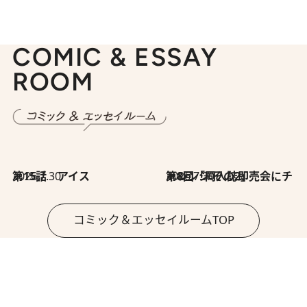
COMIC & ESSAY
ROOM
2026.7.30
第15話 アイス
2026.7.30
第8回「同人誌即売会にチャレンジ その2」
コミック＆エッセイルームTOP