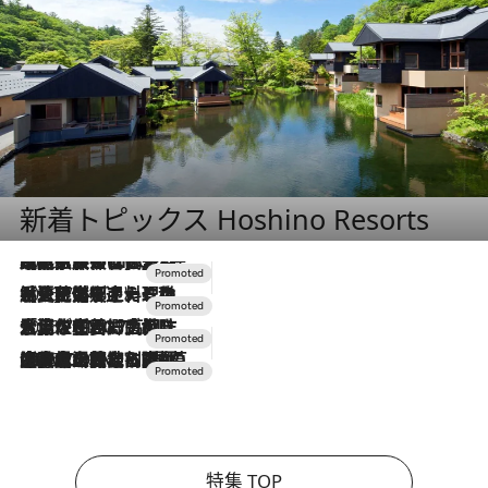
新着トピックス Hoshino Resorts
2026.7.31
【ホテル帰省】という選択肢をOMOが提案。家族とほどよい距離を保つには「昼は実家、夜は気兼ねなくホテルで！」
2026.7.24
【夏限定ディナーコース】旬を迎える稚鮎や花ズッキーニなどをイタリア・トスカーナの郷土料理の手法で満喫！
2026.7.17
「土佐和ハーブかき氷」がOMO7高知に登場！生姜、山椒、大葉など目にも舌にも涼を呼ぶ郷土の味
2026.7.10
NEW OPEN！【界 草津】名湯の地に誕生。趣の異なる2種の温泉と上州ならではの会席・蕎麦割烹など美食を味わう究極の癒やし旅
特集 TOP