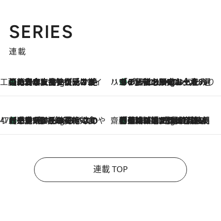
SERIES
連載
工藤まやのおもてなしハワイ
【ハワイ土産】ローカルの絶大な支持で復活！ 絶品の幻クッキー《元ファンの日本人女性が受け継いだ名店》
10 Hours Ago
ハワイ賢者 リサのお気に入りリスト
あの伝説の限定トートも！ リニューアルした「ディーン＆デルーカ ハワイ」で必須のお土産8選
10 Hours Ago
47都道府県の手みやげ ひんやりスイーツで夏を満喫
【三重県】この夏絶対食べたい 冷やしておいしいおやつ3選 お餅×アイスの新感覚スイーツ
10 Hours Ago
齋藤 薫 美容脳ルネサンス
「荷物が増えるほど旅ストレスは増す」美容ジャーナリストがたどり着いた最終結論。“化粧品を劇的に減らす”感動の凝縮美容とは
10 Hours Ago
連載 TOP