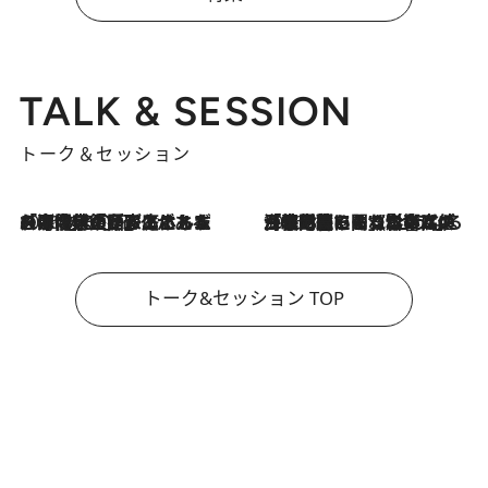
TALK & SESSION
トーク＆セッション
2026.8.3
「今後値上げがあるとすれば…」「リスクがあるのは今年の冬」エネルギー専門家が語る、ホルムズ海峡封鎖が家庭にもたらす“ある心配”
2026.8.3
「住宅建てられない…」「サーチャージ料の高値が続いている」ホルムズ海峡封鎖による影響はいつまで続く？《エネルギー専門家に聞く“どうなる日本の暮らし”》
トーク&セッション TOP