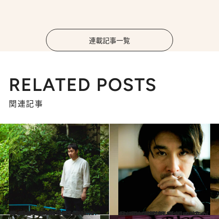
連載記事一覧
RELATED POSTS
関連記事
2022.1.16
《ゴールデン・グローブ賞 受賞記念》村上春樹の芯を食うために努力したこと 『ドライブ・マイ・カー』濱口竜介監督
カルチャー
2021.12.3
MV界の俊英・丸山健志が 13人の若者群像劇で 初の長編映画監督デビュー
カルチャー