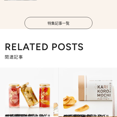
特集記事一覧
RELATED POSTS
関連記事
2021.1.18
47都道府県「手土産グルメ」 “東日本の旨いもの”を総まとめ
グルメ
2021.2.20
47都道府県「手土産グルメ」 “西日本の旨いもの”を総まとめ
グルメ