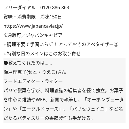
フリーダイヤル 0120-886-863
賞味・消費期限 冷凍150日
https://www.japancaviar.jp/
※通販可／ジャパンキャビア
»
調理不要で手間いらず！ とっておきのアペタイザー②
»
特別な日のメインはこのお取り寄せ
●教えてくれたのは……
瀬戸理恵子(せと・りえこ)さん
フードエディター・ライター
パリで製菓を学び、料理雑誌の編集者を経て独立。お菓子
を中心に雑誌やWEB、新聞で執筆し、「オーボンヴュータ
ン」や「エーグルドゥース」、「パリセヴェイユ」など名
だたるパティスリーの書籍製作も手がける。