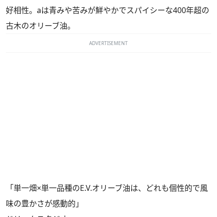
好相性。aは青みや苦みが鮮やかでスパイシーな400年超の
古木のオリーブ油。
ADVERTISEMENT
「単一畑×単一品種のE.V.オリーブ油は、どれも個性的で風
味の豊かさが感動的」