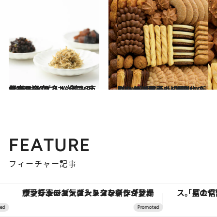
2021.1.30
おうちで“グルメ旅気分”を味わえる！ 全国6市場から産直ごはんをお取り寄せ
グルメ
2021.12.7
贈りもの賢者3人が辿り着いた デザインも、味わいも、使い勝手も 間違いのない「洋菓子」5選
グルメ
FEATURE
フィーチャー記事
「星のや富士」でデジタルデトックス。冨士信仰の歴史を辿り、心身を調える。
【夏限定ディナーコース】旬を迎