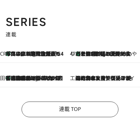
SERIES
連載
CREA'S CHOICE
「立川にも歌舞伎があるんだよ」 片岡仁左衛門・市川中車ら豪華座組みで4年目の立川立飛歌舞伎へ
1 Hour Ago
47都道府県の手みやげ ひんやりスイーツで夏を満喫
【京都府】この夏絶対食べたい 冷やしておいしいおやつ3選 ひと口目から心を掴む新緑のテリーヌ
1 Hour Ago
田中稲の勝手に再ブーム
「湘南乃風に憧れて」観客大盛上がりの“タオル回し”に、ラッパー顔負けの高速歌唱まで…さだまさし（74）のアグレッシブすぎる現在地
6 Hours Ago
工藤まやのおもてなしハワイ
2026.8.6
【ハワイ土産】ローカルの絶大な支持で復活！ 絶品の幻クッキー《元ファンの日本人女性が受け継いだ名店》
連載 TOP