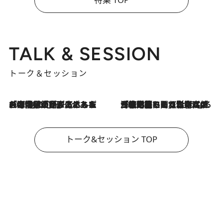
TALK & SESSION
トーク＆セッション
2026.8.3
「今後値上げがあるとすれば…」「リスクがあるのは今年の冬」エネルギー専門家が語る、ホルムズ海峡封鎖が家庭にもたらす“ある心配”
2026.8.3
「住宅建てられない…」「サーチャージ料の高値が続いている」ホルムズ海峡封鎖による影響はいつまで続く？《エネルギー専門家に聞く“どうなる日本の暮らし”》
トーク&セッション TOP