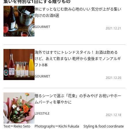
集いを特別な1日にする贈りもの
体にすっとなじむ飲み心地のいい 気分が上がる集い
向けのお酒8選
GOURMET
2021.12.21
海外ではすでにトレンドスタイル！ お酒は飲める
けど、あえて飲まない 乾杯から食後までノンアルギ
フト8本
GOURMET
2021.12.20
贈るシーンで選ぶ「花束」の手みやげ お祝いやホー
ムパーティを華やかに
LIFESTYLE
2021.12.18
Text＝Rieko Seto Photographs＝Kiichi Fukuda Styling & food coordinate