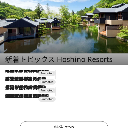
新着トピックス Hoshino Resorts
2026.7.31
【ホテル帰省】という選択肢をOMOが提案。家族とほどよい距離を保つには「昼は実家、夜は気兼ねなくホテルで！」
2026.7.24
【夏限定ディナーコース】旬を迎える稚鮎や花ズッキーニなどをイタリア・トスカーナの郷土料理の手法で満喫！
2026.7.17
「土佐和ハーブかき氷」がOMO7高知に登場！生姜、山椒、大葉など目にも舌にも涼を呼ぶ郷土の味
2026.7.10
NEW OPEN！【界 草津】名湯の地に誕生。趣の異なる2種の温泉と上州ならではの会席・蕎麦割烹など美食を味わう究極の癒やし旅
特集 TOP