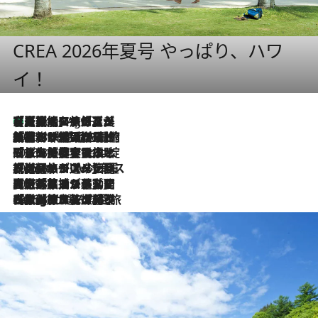
CREA 2026年夏号 やっぱり、ハワ
イ！
【厳選旅コスメ】「多機能アイテムがメイン！」旅好き美容エディターが選んだ夏旅ベストコスメを発表【Mサイズジップ】
1 Hour Ago
2026.8.6
「荷物が増えるほど旅ストレスは増す」美容ジャーナリストがたどり着いた最終結論。“化粧品を劇的に減らす”感動の凝縮美容とは
2026.8.6
「旅先には金髪ウィッグを持参」日本と同じメイクでは損してる!? 美容ジャーナリストが提案する“掟破りの旅美容”とは
2026.8.6
【厳選旅コスメ】「身軽さ＆UV対策重視！」ヘアアーティストshucoが選んだ夏旅ベストコスメを発表【Mサイズジップ】
2026.8.5
【厳選旅コスメ】国内をあちこち移動する河井菜摘が選んだ夏旅ベストコスメ発表！「リラックスアイテムはマスト」【Mサイズジップ】
2026.8.4
【厳選旅コスメ】「紫外線＆乾燥対策しながらメイク感も！」ヘア＆メイクGeorgeが選んだ夏旅ベストコスメを発表！【Mサイズジップ】