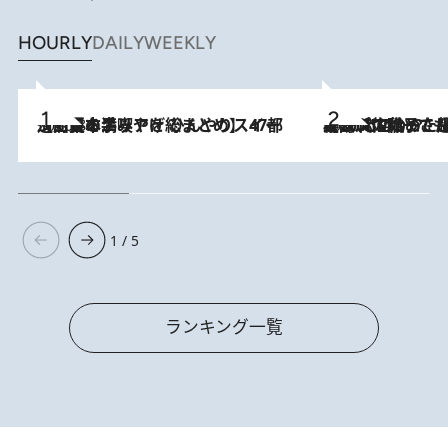
HOURLY
DAILY
WEEKLY
2026.8.5
【西日本エリアを総まとめ】 47都道府県の手みやげ ひんやりスイーツで夏を満喫
2026.8.5
【阿川佐和子さんの年とる力】なぜ70代で始めた趣味は“こんなに楽しい”のか？ ピアノ、俳句…スランプに陥っても続けられる“ある秘訣”とは
1 / 5
ランキング一覧