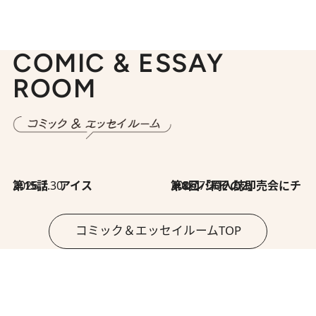
COMIC & ESSAY
ROOM
2026.7.30
第15話 アイス
2026.7.30
第8回「同人誌即売会にチャレンジ その2」
コミック＆エッセイルームTOP