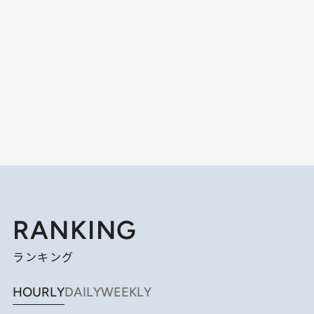
RANKING
ランキング
HOURLY
DAILY
WEEKLY