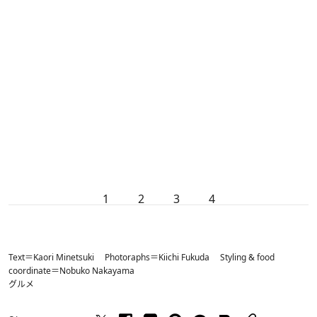
1
2
3
4
Text＝Kaori Minetsuki Photoraphs＝Kiichi Fukuda Styling & food
coordinate＝Nobuko Nakayama
グルメ