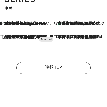
連載
そおだよおこの関西おいしい、おやつ紀行
［大阪府箕面市］一皿一皿目の前で仕上げられる、料理を巧みに組み込んだアシェットデセールコース「ミチル アシェット デセール（Michiru assiette dessert）」
10 Hours Ago
47都道府県の手みやげ ひんやりスイーツで夏を満喫
【和歌山県】この夏絶対食べたい 冷やしておいしいおやつ3選 みかんがごろっと丸ごと入ったジュレ
10 Hours Ago
【CREA×星野リゾート】唯一無二。癒しと発見が待つ場所へ
2026.8.7
【トンボの足水浴】ヒノキの香りに包まれて涼感マックス！約13℃の湧水かけ流しを避暑地「星野温泉 トンボの湯」で体験
CREA'S CHOICE
2026.8.7
「立川にも歌舞伎があるんだよ」 片岡仁左衛門・市川中車ら豪華座組みで4年目の立川立飛歌舞伎へ
連載 TOP