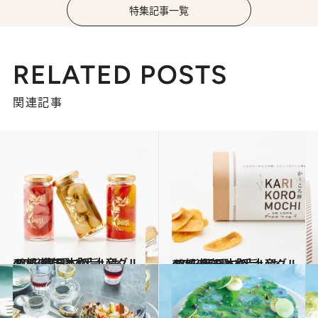
特集記事一覧
RELATED POSTS
関連記事
2021.1.18
47都道府県「手土産グルメ」 “東日本の旨いもの”を総まとめ
グルメ
2021.2.20
47都道府県「手土産グルメ」 “西日本の旨いもの”を総まとめ
グルメ