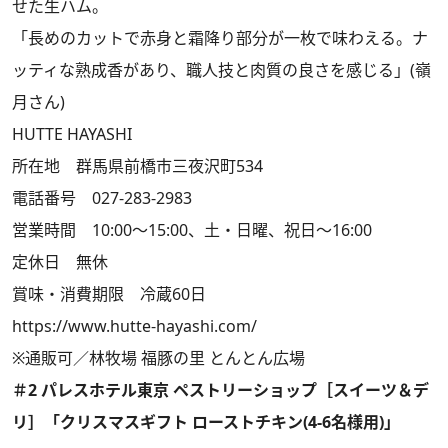
せた生ハム。
「長めのカットで赤身と霜降り部分が一枚で味わえる。ナ
ッティな熟成香があり、職人技と肉質の良さを感じる」(嶺
月さん)
HUTTE HAYASHI
所在地 群馬県前橋市三夜沢町534
電話番号 027-283-2983
営業時間 10:00～15:00、土・日曜、祝日～16:00
定休日 無休
賞味・消費期限 冷蔵60日
https://www.hutte-hayashi.com/
※通販可／林牧場 福豚の里 とんとん広場
＃2 パレスホテル東京 ペストリーショップ［スイーツ＆デ
リ］「クリスマスギフト ローストチキン(4-6名様用)」