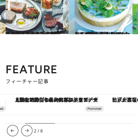
2021.12.11
【とっておきのアぺタイザー①】 特別な日の始まりにはごちそうを とびきりの美味しいものを集めました
グルメ
2021.12.7
まるでアートのようなホールケーキは ホリデーシーズンの主役間違いなし！ 感動を呼ぶ幸せのケーキ4選
グルメ
FEATURE
フィーチャー記事
「大事なのは地域の意識を変えること」。ロレックス賞受賞の自然保護活動家が実現させたナイジェリアの自然環境の復活
ヴァシュロン・コンスタンタン
3
/
6