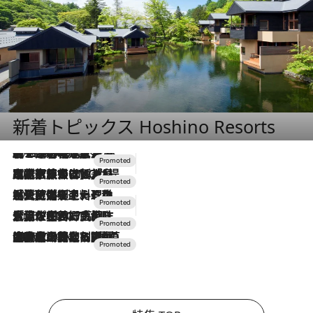
新着トピックス Hoshino Resorts
2026.8.7
【トンボの足水浴】ヒノキの香りに包まれて涼感マックス！約13℃の湧水かけ流しを避暑地「星野温泉 トンボの湯」で体験
2026.7.31
【ホテル帰省】という選択肢をOMOが提案。家族とほどよい距離を保つには「昼は実家、夜は気兼ねなくホテルで！」
2026.7.24
【夏限定ディナーコース】旬を迎える稚鮎や花ズッキーニなどをイタリア・トスカーナの郷土料理の手法で満喫！
2026.7.17
「土佐和ハーブかき氷」がOMO7高知に登場！生姜、山椒、大葉など目にも舌にも涼を呼ぶ郷土の味
2026.7.10
NEW OPEN！【界 草津】名湯の地に誕生。趣の異なる2種の温泉と上州ならではの会席・蕎麦割烹など美食を味わう究極の癒やし旅