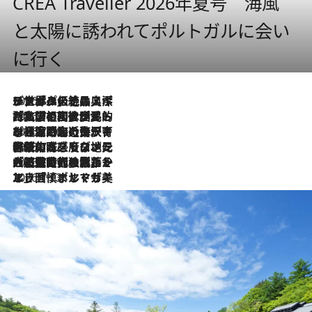
CREA Traveller 2026年夏号 海風
と太陽に誘われてポルトガルに会い
に行く
2026.8.8
リスボンの絶品スイーツ「パステル・デ・ナタ」とは？ポルトガル伝統の奥深い世界へ
2026.7.27
「私の祖国はポルトガル語です」国民的詩人フェルナンド・ペソアと、彼が愛した文学の街を歩く
2026.7.26
ポルトガル近海が育む極上の海の幸。キリリと冷えた白ワインと愉しむ、シーフード専門店の贅沢
2026.7.22
伝統の味をモダンに昇華。高感度な地元客が集う、リスボンの最旬ガストロノミー
2026.7.21
大航海時代の栄華から、震災、独裁、そして革命へ。ポルトガル・首都リスボンの石畳に刻まれた「歴史の光と影」
2026.7.13
エッセイ・ヤマザキマリ「慎ましくも美しき国 ポルトガル」