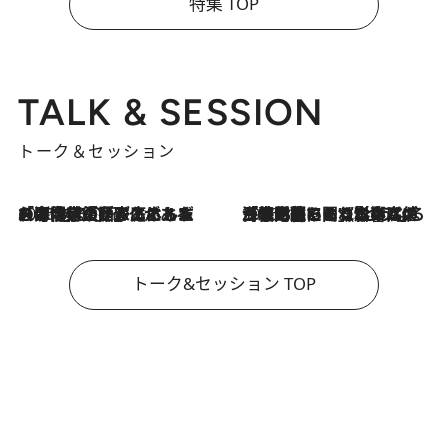
特集 TOP
TALK & SESSION
トーク＆セッション
2026.8.3
「今後値上げがあるとすれば…」「リスクがあるのは今年の冬」エネルギー専門家が語る、ホルムズ海峡封鎖が家庭にもたらす“ある心配”
2026.8.3
「住宅建てられない…」「サーチャージ料の高値が続いている」ホルムズ海峡封鎖による影響はいつまで続く？《エネルギー専門家に聞く“どうなる日本の暮らし”》
トーク&セッション TOP