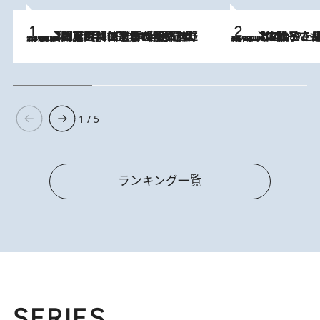
2026.8.8
「最後に見られてよかった」上野動物園の東園パンダ舎が解体前に特別公開。8月16日まで延長されたパネル展と共に辿る“半世紀”のパンダ飼育《解体工事の図面あり》
2026.8.5
【阿川佐和子さんの年とる力】なぜ70代で始めた趣味は“こんなに楽しい”のか？ ピアノ、俳句…スランプに陥っても続けられる“ある秘訣”とは
1 / 5
ランキング一覧
SERIES