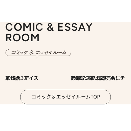
COMIC & ESSAY
ROOM
2026.7.30
第15話 アイス
2026.7.30
第8回「同人誌即売会にチャレンジ その2」
コミック＆エッセイルームTOP