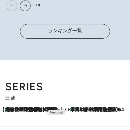
1 / 5
ランキング一覧
SERIES
連載
【CREA×星野リゾート】唯一無二。癒しと発見が待つ場所へ
【トンボの足水浴】ヒノキの香りに包まれて涼感マックス！約13℃の湧水かけ流しを避暑地「星野温泉 トンボの湯」で体験
2026.8.7
CREA'S CHOICE
「立川にも歌舞伎があるんだよ」 片岡仁左衛門・市川中車ら豪華座組みで4年目の立川立飛歌舞伎へ
2026.8.7