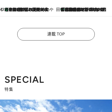
47都道府県の手みやげ ひんやりスイーツで夏を満喫
【京都府】この夏絶対食べたい 冷やしておいしいおやつ3選 ひと口目から心を掴む新緑のテリーヌ
2026.8.7
田中稲の勝手に再ブーム
「湘南乃風に憧れて」観客大盛上がりの“タオル回し”に、ラッパー顔負けの高速歌唱まで…さだまさし（74）のアグレッシブすぎる現在地
2026.8.7
連載 TOP
SPECIAL
特集