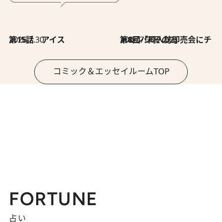
2026.7.30
第15話 アイス
2026.7.30
第8回「同人誌即売会にチャレンジ その2」
コミック＆エッセイルームTOP
FORTUNE
占い