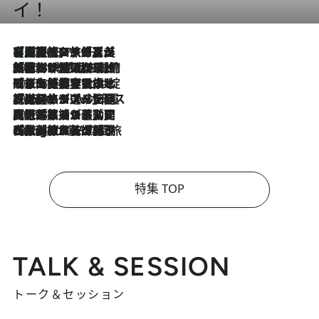
イ！
【厳選旅コスメ】「多機能アイテムがメイン！」旅好き美容エディターが選んだ夏旅ベストコスメを発表【Mサイズジップ】
2026.8.7
2026.8.6
「荷物が増えるほど旅ストレスは増す」美容ジャーナリストがたどり着いた最終結論。“化粧品を劇的に減らす”感動の凝縮美容とは
2026.8.6
「旅先には金髪ウィッグを持参」日本と同じメイクでは損してる!? 美容ジャーナリストが提案する“掟破りの旅美容”とは
2026.8.6
【厳選旅コスメ】「身軽さ＆UV対策重視！」ヘアアーティストshucoが選んだ夏旅ベストコスメを発表【Mサイズジップ】
2026.8.5
【厳選旅コスメ】国内をあちこち移動する河井菜摘が選んだ夏旅ベストコスメ発表！「リラックスアイテムはマスト」【Mサイズジップ】
2026.8.4
【厳選旅コスメ】「紫外線＆乾燥対策しながらメイク感も！」ヘア＆メイクGeorgeが選んだ夏旅ベストコスメを発表！【Mサイズジップ】
特集 TOP
TALK & SESSION
トーク＆セッション