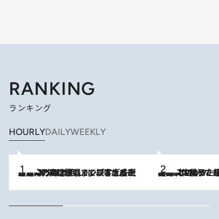
RANKING
ランキング
HOURLY
DAILY
WEEKLY
「湘南乃風に憧れて」観客大盛上がりの“タオル回し”に、ラッパー顔負けの高速歌唱まで…さだまさし（74）のアグレッシブすぎる現在地
2026.8.7
2026.8.5
【阿川佐和子さんの年とる力】なぜ70代で始めた趣味は“こんなに楽しい”のか？ ピアノ、俳句…スランプに陥っても続けられる“ある秘訣”とは