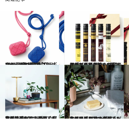
2021.12.20
“あるといいな”をプレゼント 記憶に残る「プチギフト」8点 新定番はAirPodsケースやマスク！
ライフスタイル
2021.12.20
相手との関係値＆プレイスから導く 贈りもの賢者の「プチギフト」9点 フォーマルなお祝いや差し入れに
ライフスタイル
2022.1.10
生活のプロ12人が選んだ 私も地球もサステナブルな日用品 【こだわりの寝室用アイテム10選】
ライフスタイル
2022.1.9
生活のプロ12人が選んだ 私も地球もサステナブルな日用品 【体を気遣うバスルーム用品11選】
ライフスタイル