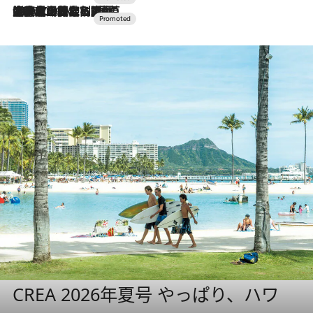
2026.7.10
NEW OPEN！【界 草津】名湯の地に誕生。趣の異なる2種の温泉と上州ならではの会席・蕎麦割烹など美食を味わう究極の癒やし旅
CREA 2026年夏号 やっぱり、ハワ