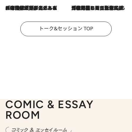
2026.8.3
「今後値上げがあるとすれば…」「リスクがあるのは今年の冬」エネルギー専門家が語る、ホルムズ海峡封鎖が家庭にもたらす“ある心配”
2026.8.3
「住宅建てられない…」「サーチャージ料の高値が続いている」ホルムズ海峡封鎖による影響はいつまで続く？《エネルギー専門家に聞く“どうなる日本の暮らし”》
トーク&セッション TOP
COMIC & ESSAY
ROOM