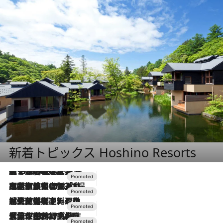
新着トピックス Hoshino Resorts
【トンボの足水浴】ヒノキの香りに包まれて涼感マックス！約13℃の湧水かけ流しを避暑地「星野温泉 トンボの湯」で体験
2026.8.7
2026.7.31
【ホテル帰省】という選択肢をOMOが提案。家族とほどよい距離を保つには「昼は実家、夜は気兼ねなくホテルで！」
2026.7.24
【夏限定ディナーコース】旬を迎える稚鮎や花ズッキーニなどをイタリア・トスカーナの郷土料理の手法で満喫！
2026.7.17
「土佐和ハーブかき氷」がOMO7高知に登場！生姜、山椒、大葉など目にも舌にも涼を呼ぶ郷土の味