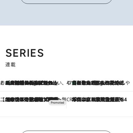
SERIES
連載
そおだよおこの関西おいしい、おやつ紀行
［大阪府箕面市］一皿一皿目の前で仕上げられる、料理を巧みに組み込んだアシェットデセールコース「ミチル アシェット デセール（Michiru assiette dessert）」
9 Hours Ago
47都道府県の手みやげ ひんやりスイーツで夏を満喫
【和歌山県】この夏絶対食べたい 冷やしておいしいおやつ3選 みかんがごろっと丸ごと入ったジュレ
9 Hours Ago
【CREA×星野リゾート】唯一無二。癒しと発見が待つ場所へ
2026.8.7
【トンボの足水浴】ヒノキの香りに包まれて涼感マックス！約13℃の湧水かけ流しを避暑地「星野温泉 トンボの湯」で体験
CREA'S CHOICE
2026.8.7
「立川にも歌舞伎があるんだよ」 片岡仁左衛門・市川中車ら豪華座組みで4年目の立川立飛歌舞伎へ