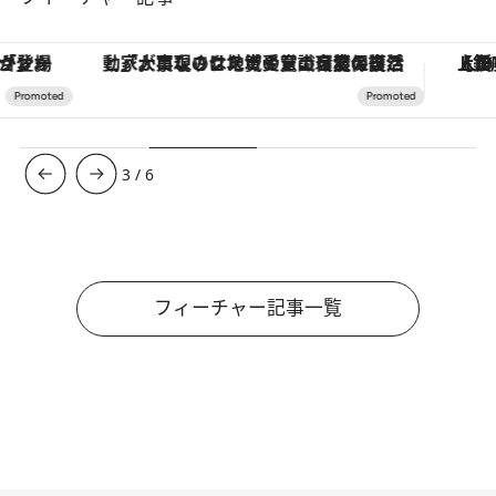
「大事なのは地域の意識を変えること」。ロレックス賞受賞の自然保護活動家が実現させたナイジェリアの自然環境の復活
【銀座で出合う最旬美容】美髪ケアや上質な眠
3
/
6
フィーチャー記事一覧