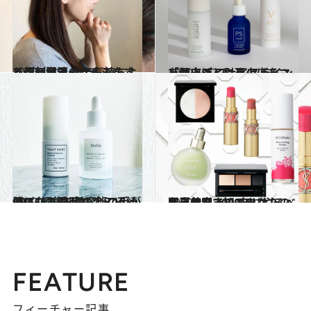
2020.5.31
あごと目元のたるみをすっきり解消 指で気持ちよく顔刺激マッサージ
ビューティ＆ヘルス
2020.5.17
「顔上げ」に耳の上をマッサージ フェイスラインを頭皮ごと引き上げる
ビューティ＆ヘルス
2020.6.3
CREA編集部美容班の手が伸びた！ 在宅の今こそ綺麗になる愛用コスメ16
ライフスタイル
2020.3.7
九星気学で知るあなたの開運美容 2020年にやるべき自分磨きのコツは？
ビューティ＆ヘルス
FEATURE
フィーチャー記事