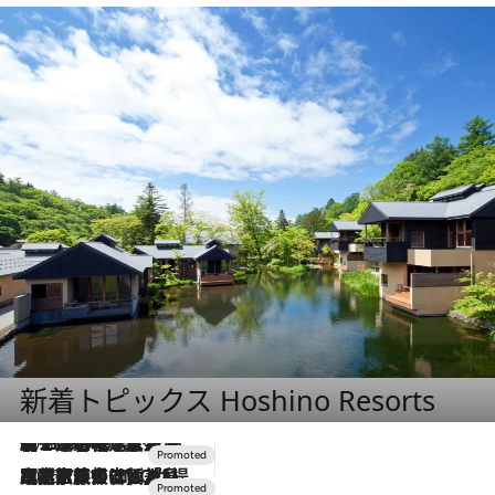
新着トピックス Hoshino Resorts
2026.8.7
【トンボの足水浴】ヒノキの香りに包まれて涼感マックス！約13℃の湧水かけ流しを避暑地「星野温泉 トンボの湯」で体験
2026.7.31
【ホテル帰省】という選択肢をOMOが提案。家族とほどよい距離を保つには「昼は実家、夜は気兼ねなくホテルで！」