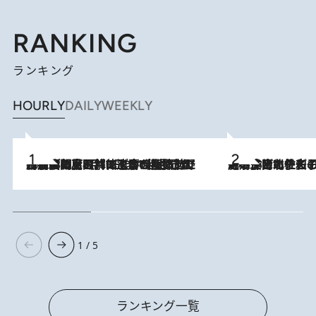
RANKING
ランキング
HOURLY
DAILY
WEEKLY
2026.8.8
「最後に見られてよかった」上野動物園の東園パンダ舎が解体前に特別公開。8月16日まで延長されたパネル展と共に辿る“半世紀”のパンダ飼育《解体工事の図面あり》
2026.8.3
《「文士の子ども被害者の会」発足！》阿川佐和子（72）が語る遠藤周作に北杜夫、劇作家・矢代静一の子どもたちの“文豪プライベート事件簿”
1 / 5
ランキング一覧