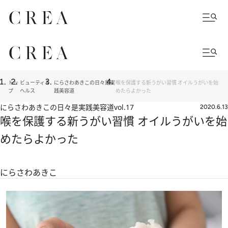
トッ
ビューティ＆
にらさわあきこの日々是実
喉を保護する新うがい習慣 オイルうがいを始
プ
ヘルス
践美容道
めたらよかった
にらさわあきこの日々是実践美容道
vol.17
2020.6.13
喉を保護する新うがい習慣 オイルうがいを始
めたらよかった
にらさわあきこ