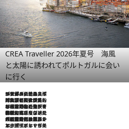
CREA Traveller 2026年夏号 海風
と太陽に誘われてポルトガルに会い
に行く
2026.8.8
リスボンの絶品スイーツ「パステル・デ・ナタ」とは？ポルトガル伝統の奥深い世界へ
2026.7.27
「私の祖国はポルトガル語です」国民的詩人フェルナンド・ペソアと、彼が愛した文学の街を歩く
2026.7.26
ポルトガル近海が育む極上の海の幸。キリリと冷えた白ワインと愉しむ、シーフード専門店の贅沢
2026.7.22
伝統の味をモダンに昇華。高感度な地元客が集う、リスボンの最旬ガストロノミー
2026.7.21
大航海時代の栄華から、震災、独裁、そして革命へ。ポルトガル・首都リスボンの石畳に刻まれた「歴史の光と影」
2026.7.13
エッセイ・ヤマザキマリ「慎ましくも美しき国 ポルトガル」