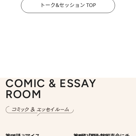
トーク&セッション TOP
COMIC & ESSAY
ROOM
2026.7.30
第15話 アイス
2026.7.30
第8回「同人誌即売会にチャレンジ その2」