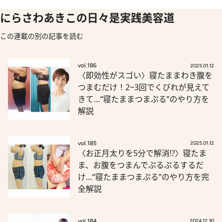
にらさわあきこの日々是実践美容道
この連載の別の記事を読む
vol.186
2025.01.12
〈即効性がスゴい〉寝たままわき腹を
つまむだけ！2~3回でくびれが見えて
きて…“寝たままつまぷる”のやり方を
解説
vol.185
2025.01.12
〈お正月太りを5分で解消!?〉寝たま
ま、お腹をつまんでぷるぷるするだ
け…“寝たままつまぷる”のやり方を完
全解説
vol.184
2024.12.30