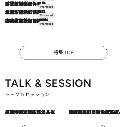
2026.7.24
【夏限定ディナーコース】旬を迎える稚鮎や花ズッキーニなどをイタリア・トスカーナの郷土料理の手法で満喫！
2026.7.17
「土佐和ハーブかき氷」がOMO7高知に登場！生姜、山椒、大葉など目にも舌にも涼を呼ぶ郷土の味
2026.7.10
NEW OPEN！【界 草津】名湯の地に誕生。趣の異なる2種の温泉と上州ならではの会席・蕎麦割烹など美食を味わう究極の癒やし旅
特集 TOP
TALK & SESSION
トーク＆セッション
2026.8.3
「今後値上げがあるとすれば…」「リスクがあるのは今年の冬」エネルギー専門家が語る、ホルムズ海峡封鎖が家庭にもたらす“ある心配”
2026.8.3
「住宅建てられない…」「サーチャージ料の高値が続いている」ホルムズ海峡封鎖による影響はいつまで続く？《エネルギー専門家に聞く“どうなる日本の暮らし”》