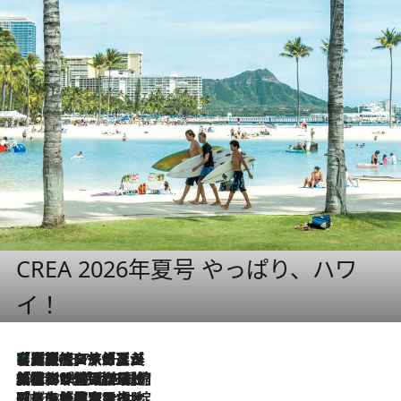
CREA 2026年夏号 やっぱり、ハワ
イ！
【厳選旅コスメ】「多機能アイテムがメイン！」旅好き美容エディターが選んだ夏旅ベストコスメを発表【Mサイズジップ】
2026.8.7
2026.8.6
「荷物が増えるほど旅ストレスは増す」美容ジャーナリストがたどり着いた最終結論。“化粧品を劇的に減らす”感動の凝縮美容とは
2026.8.6
「旅先には金髪ウィッグを持参」日本と同じメイクでは損してる!? 美容ジャーナリストが提案する“掟破りの旅美容”とは