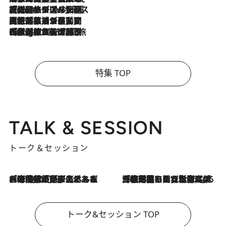
2026.8.6
【厳選旅コスメ】「身軽さ＆UV対策重視！」ヘアアーティストshucoが選んだ夏旅ベストコスメを発表【Mサイズジップ】
2026.8.5
【厳選旅コスメ】国内をあちこち移動する河井菜摘が選んだ夏旅ベストコスメ発表！「リラックスアイテムはマスト」【Mサイズジップ】
2026.8.4
【厳選旅コスメ】「紫外線＆乾燥対策しながらメイク感も！」ヘア＆メイクGeorgeが選んだ夏旅ベストコスメを発表！【Mサイズジップ】
特集 TOP
TALK & SESSION
トーク＆セッション
2026.8.3
「今後値上げがあるとすれば…」「リスクがあるのは今年の冬」エネルギー専門家が語る、ホルムズ海峡封鎖が家庭にもたらす“ある心配”
2026.8.3
「住宅建てられない…」「サーチャージ料の高値が続いている」ホルムズ海峡封鎖による影響はいつまで続く？《エネルギー専門家に聞く“どうなる日本の暮らし”》
トーク&セッション TOP