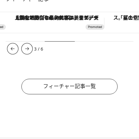
【銀座で出合う最旬美容】美髪ケアや上質な眠り…セルフケアのアップデートから、特別な名入れギフトまで。大人のための「ReFa GINZA」クルーズ
3
/
6
フィーチャー記事一覧