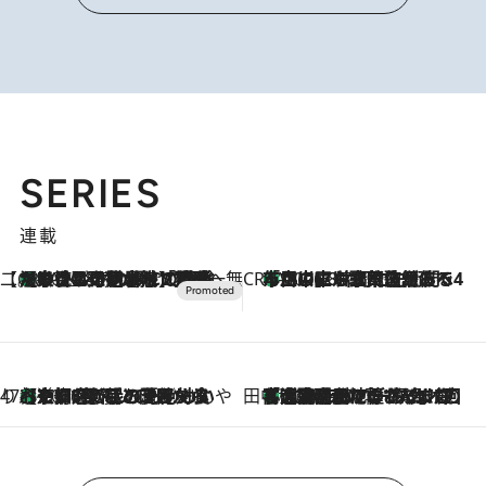
SERIES
連載
【CREA×星野リゾート】唯一無二。癒しと発見が待つ場所へ
【トンボの足水浴】ヒノキの香りに包まれて涼感マックス！約13℃の湧水かけ流しを避暑地「星野温泉 トンボの湯」で体験
2026.8.7
CREA'S CHOICE
「立川にも歌舞伎があるんだよ」 片岡仁左衛門・市川中車ら豪華座組みで4年目の立川立飛歌舞伎へ
2026.8.7
47都道府県の手みやげ ひんやりスイーツで夏を満喫
【京都府】この夏絶対食べたい 冷やしておいしいおやつ3選 ひと口目から心を掴む新緑のテリーヌ
2026.8.7
田中稲の勝手に再ブーム
「湘南乃風に憧れて」観客大盛上がりの“タオル回し”に、ラッパー顔負けの高速歌唱まで…さだまさし（74）のアグレッシブすぎる現在地
2026.8.7