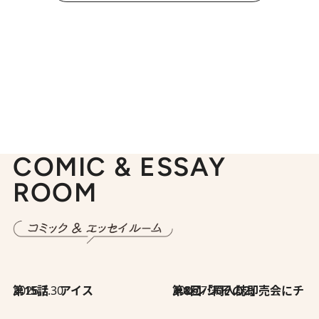
COMIC & ESSAY
ROOM
2026.7.30
第15話 アイス
2026.7.30
第8回「同人誌即売会にチャレンジ その2」