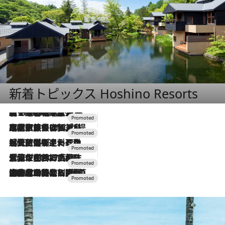
新着トピックス Hoshino Resorts
【トンボの足水浴】ヒノキの香りに包まれて涼感マックス！約13℃の湧水かけ流しを避暑地「星野温泉 トンボの湯」で体験
2026.8.7
2026.7.31
【ホテル帰省】という選択肢をOMOが提案。家族とほどよい距離を保つには「昼は実家、夜は気兼ねなくホテルで！」
2026.7.24
【夏限定ディナーコース】旬を迎える稚鮎や花ズッキーニなどをイタリア・トスカーナの郷土料理の手法で満喫！
2026.7.17
「土佐和ハーブかき氷」がOMO7高知に登場！生姜、山椒、大葉など目にも舌にも涼を呼ぶ郷土の味
2026.7.10
NEW OPEN！【界 草津】名湯の地に誕生。趣の異なる2種の温泉と上州ならではの会席・蕎麦割烹など美食を味わう究極の癒やし旅