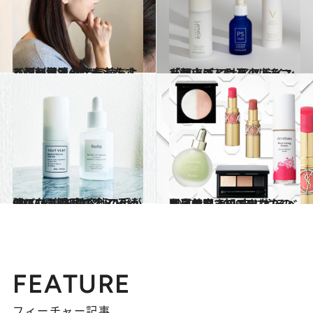
2020.5.31
あごと目元のたるみをすっきり解消 指で気持ちよく顔刺激マッサージ
ビューティ＆ヘルス
2020.5.17
「顔上げ」に耳の上をマッサージ フェイスラインを頭皮ごと引き上げる
ビューティ＆ヘルス
2020.6.3
CREA編集部美容班の手が伸びた！ 在宅の今こそ綺麗になる愛用コスメ16
ライフスタイル
2020.3.7
九星気学で知るあなたの開運美容 2020年にやるべき自分磨きのコツは？
ビューティ＆ヘルス
FEATURE
フィーチャー記事