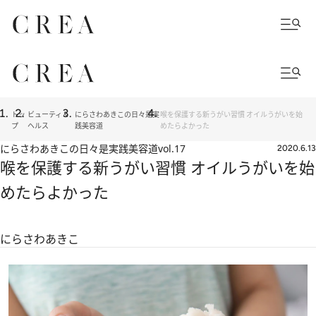
トッ
ビューティ＆
にらさわあきこの日々是実
喉を保護する新うがい習慣 オイルうがいを始
プ
ヘルス
践美容道
めたらよかった
にらさわあきこの日々是実践美容道
vol.17
2020.6.13
喉を保護する新うがい習慣 オイルうがいを始
めたらよかった
にらさわあきこ