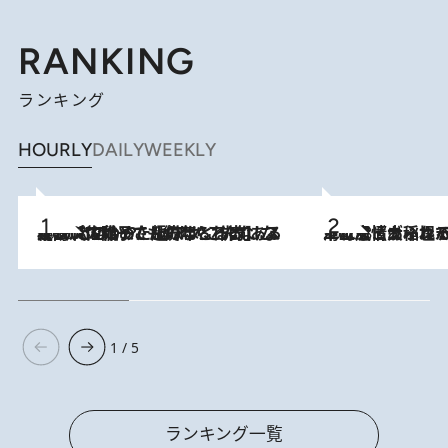
RANKING
ランキング
HOURLY
DAILY
WEEKLY
2026.8.5
【阿川佐和子さんの年とる力】なぜ70代で始めた趣味は“こんなに楽しい”のか？ ピアノ、俳句…スランプに陥っても続けられる“ある秘訣”とは
2026.8.5
下町風情あふれる台北屈指の人気エリア・大稲埕でセンスのいい台湾土産《ヴィン
1 / 5
ランキング一覧