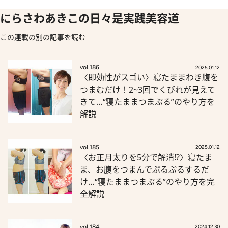
にらさわあきこの日々是実践美容道
この連載の別の記事を読む
vol.186
2025.01.12
〈即効性がスゴい〉寝たままわき腹を
つまむだけ！2~3回でくびれが見えて
きて…“寝たままつまぷる”のやり方を
解説
vol.185
2025.01.12
〈お正月太りを5分で解消!?〉寝たま
ま、お腹をつまんでぷるぷるするだ
け…“寝たままつまぷる”のやり方を完
全解説
vol.184
2024.12.30