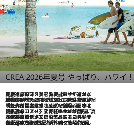
CREA 2026年夏号 やっぱり、ハワイ
【厳選旅コスメ】「多機能アイテムがメイン！」旅好き美容エディターが選んだ夏旅ベストコスメを発表【Mサイズジップ】
2026.8.7
2026.8.6
「荷物が増えるほど旅ストレスは増す」美容ジャーナリストがたどり着いた最終結論。“化粧品を劇的に減らす”感動の凝縮美容とは
2026.8.6
「旅先には金髪ウィッグを持参」日本と同じメイクでは損してる!? 美容ジャーナリストが提案する“掟破りの旅美容”とは
2026.8.6
【厳選旅コスメ】「身軽さ＆UV対策重視！」ヘアアーティストshucoが選んだ夏旅ベストコスメを発表【Mサイズジップ】
2026.8.5
【厳選旅コスメ】国内をあちこち移動する河井菜摘が選んだ夏旅ベストコスメ発表！「リラックスアイテムはマスト」【Mサイズジップ】
2026.8.4
【厳選旅コスメ】「紫外線＆乾燥対策しながらメイク感も！」ヘア＆メイクGeorgeが選んだ夏旅ベストコスメを発表！【Mサイズジップ】