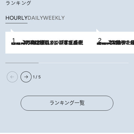
ランキング
HOURLY
DAILY
WEEKLY
2026.8.7
「湘南乃風に憧れて」観客大盛上がりの“タオル回し”に、ラッパー顔負けの高速歌唱まで…さだまさし（74）のアグレッシブすぎる現在地
2026.8.5
【阿川佐和子さんの年とる力】なぜ70代で始めた趣味は“こんなに楽しい”のか？ ピアノ、俳句…スランプに陥っても続けられる“ある秘訣”とは
1 / 5
ランキング一覧