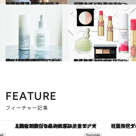
2020.5.31
あごと目元のたるみをすっきり解消 指で気持ちよく顔刺激マッサージ
ビューティ＆ヘルス
2020.5.17
「顔上げ」に耳の上をマッサージ フェイスラインを頭皮ごと引き上げる
ビューティ＆ヘルス
2020.6.3
CREA編集部美容班の手が伸びた！ 在宅の今こそ綺麗になる愛用コスメ16
ライフスタイル
2020.3.7
九星気学で知るあなたの開運美容 2020年にやるべき自分磨きのコツは？
ビューティ＆ヘルス
FEATURE
フィーチャー記事
【夏限定ディナーコース】旬を迎える稚鮎や花ズッキーニなどをイタリア・トスカーナの郷土料理の手法で満喫！