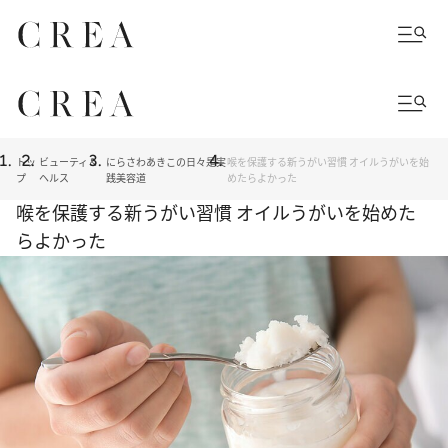
トッ
ビューティ＆
にらさわあきこの日々是実
喉を保護する新うがい習慣 オイルうがいを始
プ
ヘルス
践美容道
めたらよかった
喉を保護する新うがい習慣 オイルうがいを始めた
らよかった