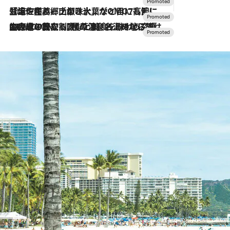
2026.7.17
「土佐和ハーブかき氷」がOMO7高知に登場！生姜、山椒、大葉など目にも舌にも涼を呼ぶ郷土の味
2026.7.10
NEW OPEN！【界 草津】名湯の地に誕生。趣の異なる2種の温泉と上州ならではの会席・蕎麦割烹など美食を味わう究極の癒やし旅