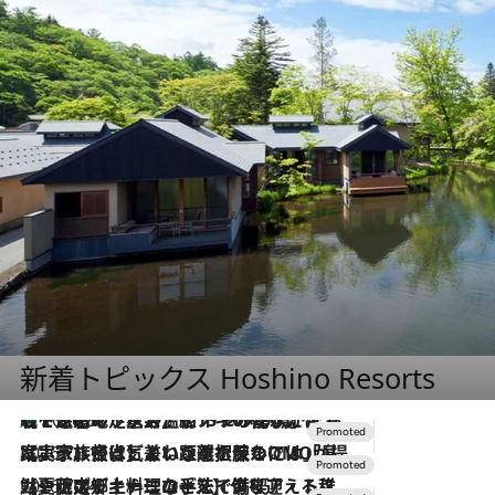
新着トピックス Hoshino Resorts
【トンボの足水浴】ヒノキの香りに包まれて涼感マックス！約13℃の湧水かけ流しを避暑地「星野温泉 トンボの湯」で体験
2026.8.7
2026.7.31
【ホテル帰省】という選択肢をOMOが提案。家族とほどよい距離を保つには「昼は実家、夜は気兼ねなくホテルで！」
2026.7.24
【夏限定ディナーコース】旬を迎える稚鮎や花ズッキーニなどをイタリア・トスカーナの郷土料理の手法で満喫！