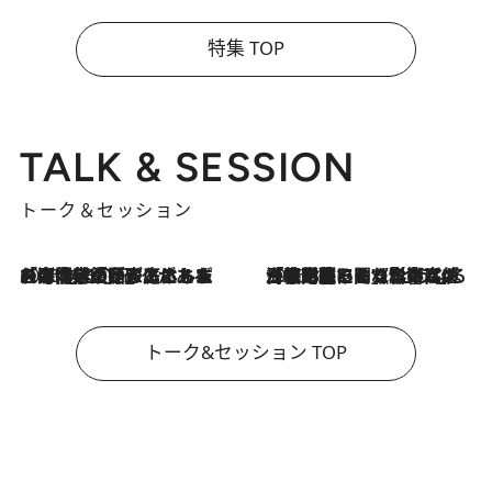
特集 TOP
TALK & SESSION
トーク＆セッション
2026.8.3
「今後値上げがあるとすれば…」「リスクがあるのは今年の冬」エネルギー専門家が語る、ホルムズ海峡封鎖が家庭にもたらす“ある心配”
2026.8.3
「住宅建てられない…」「サーチャージ料の高値が続いている」ホルムズ海峡封鎖による影響はいつまで続く？《エネルギー専門家に聞く“どうなる日本の暮らし”》
トーク&セッション TOP