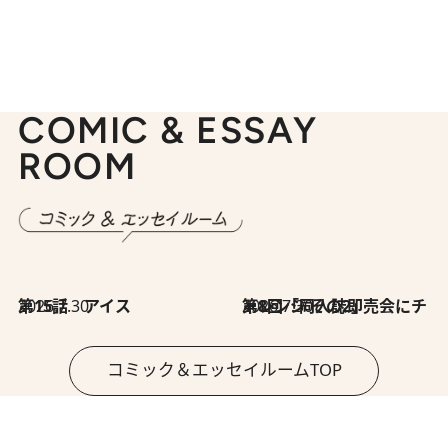
COMIC & ESSAY
ROOM
2026.7.30
第15話 アイス
2026.7.30
第8回「同人誌即売会にチャレンジ その2」
コミック＆エッセイルームTOP