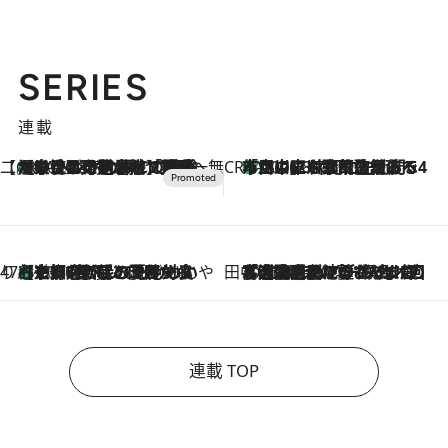
SERIES
連載
【CREA×星野リゾート】唯一無二。癒しと発見が待つ場所へ
【トンボの足水浴】ヒノキの香りに包まれて涼感マックス！約13℃の湧水かけ流しを避暑地「星野温泉 トンボの湯」で体験
2026.8.7
CREA'S CHOICE
「立川にも歌舞伎があるんだよ」 片岡仁左衛門・市川中車ら豪華座組みで4年目の立川立飛歌舞伎へ
2026.8.7
47都道府県の手みやげ ひんやりスイーツで夏を満喫
【京都府】この夏絶対食べたい 冷やしておいしいおやつ3選 ひと口目から心を掴む新緑のテリーヌ
2026.8.7
田中稲の勝手に再ブーム
2026.8.7
「湘南乃風に憧れて」観客大盛上がりの“タオル回し”に、ラッパー顔負けの高速歌唱まで…さだまさし（74）のアグレッシブすぎる現在地
連載 TOP