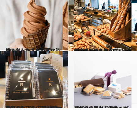
2019.10.14
「ル・ショコラ・アラン・デュカス」 話題の渋谷スクランブルスクエアに！
旅＆お出かけ
2019.11.4
新宿のホテルで40種以上のパンが!! しかもロビーでいただけるなんて
グルメ
2019.10.2
銀座の新スタバで絶賛販売中！ レアな THE 東京土産
グルメ
2019.11.12
スイーツ芸人・スイーツなかのさんが 極旨レーズンバターサンドを食べ比べ
グルメ