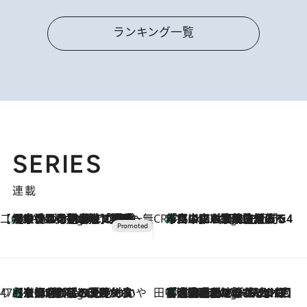
ランキング一覧
SERIES
連載
【CREA×星野リゾート】唯一無二。癒しと発見が待つ場所へ
【トンボの足水浴】ヒノキの香りに包まれて涼感マックス！約13℃の湧水かけ流しを避暑地「星野温泉 トンボの湯」で体験
2 Hours Ago
CREA'S CHOICE
「立川にも歌舞伎があるんだよ」 片岡仁左衛門・市川中車ら豪華座組みで4年目の立川立飛歌舞伎へ
4 Hours Ago
47都道府県の手みやげ ひんやりスイーツで夏を満喫
【京都府】この夏絶対食べたい 冷やしておいしいおやつ3選 ひと口目から心を掴む新緑のテリーヌ
4 Hours Ago
田中稲の勝手に再ブーム
「湘南乃風に憧れて」観客大盛上がりの“タオル回し”に、ラッパー顔負けの高速歌唱まで…さだまさし（74）のアグレッシブすぎる現在地
9 Hours Ago