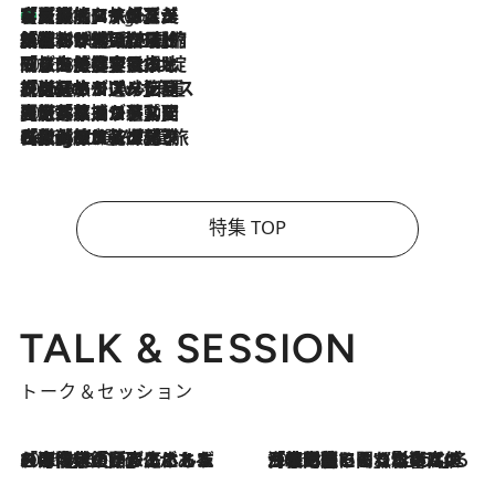
【厳選旅コスメ】「多機能アイテムがメイン！」旅好き美容エディターが選んだ夏旅ベストコスメを発表【Mサイズジップ】
4 Hours Ago
2026.8.6
「荷物が増えるほど旅ストレスは増す」美容ジャーナリストがたどり着いた最終結論。“化粧品を劇的に減らす”感動の凝縮美容とは
2026.8.6
「旅先には金髪ウィッグを持参」日本と同じメイクでは損してる!? 美容ジャーナリストが提案する“掟破りの旅美容”とは
2026.8.6
【厳選旅コスメ】「身軽さ＆UV対策重視！」ヘアアーティストshucoが選んだ夏旅ベストコスメを発表【Mサイズジップ】
2026.8.5
【厳選旅コスメ】国内をあちこち移動する河井菜摘が選んだ夏旅ベストコスメ発表！「リラックスアイテムはマスト」【Mサイズジップ】
2026.8.4
【厳選旅コスメ】「紫外線＆乾燥対策しながらメイク感も！」ヘア＆メイクGeorgeが選んだ夏旅ベストコスメを発表！【Mサイズジップ】
特集 TOP
TALK & SESSION
トーク＆セッション
2026.8.3
「今後値上げがあるとすれば…」「リスクがあるのは今年の冬」エネルギー専門家が語る、ホルムズ海峡封鎖が家庭にもたらす“ある心配”
2026.8.3
「住宅建てられない…」「サーチャージ料の高値が続いている」ホルムズ海峡封鎖による影響はいつまで続く？《エネルギー専門家に聞く“どうなる日本の暮らし”》