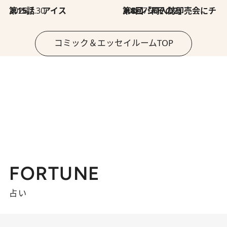
2026.7.30
第15話 アイス
2026.7.30
第8回「同人誌即売会にチャレンジ その2」
コミック＆エッセイルームTOP
FORTUNE
占い