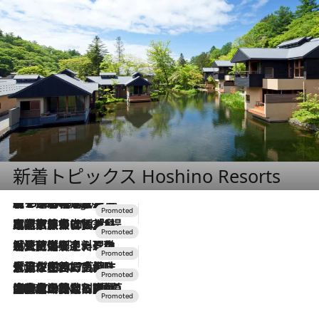
新着トピックス Hoshino Resorts
【トンボの足水浴】ヒノキの香りに包まれて涼感マックス！約13℃の湧水かけ流しを避暑地「星野温泉 トンボの湯」で体験
2 Hours Ago
2026.7.31
【ホテル帰省】という選択肢をOMOが提案。家族とほどよい距離を保つには「昼は実家、夜は気兼ねなくホテルで！」
2026.7.24
【夏限定ディナーコース】旬を迎える稚鮎や花ズッキーニなどをイタリア・トスカーナの郷土料理の手法で満喫！
2026.7.17
「土佐和ハーブかき氷」がOMO7高知に登場！生姜、山椒、大葉など目にも舌にも涼を呼ぶ郷土の味
2026.7.10
NEW OPEN！【界 草津】名湯の地に誕生。趣の異なる2種の温泉と上州ならではの会席・蕎麦割烹など美食を味わう究極の癒やし旅