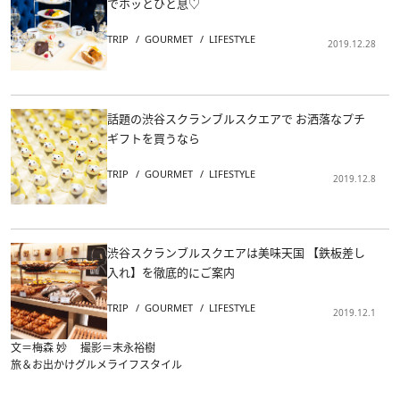
でホッとひと息♡
TRIP
GOURMET
LIFESTYLE
2019.12.28
話題の渋谷スクランブルスクエアで お洒落なプチ
ギフトを買うなら
TRIP
GOURMET
LIFESTYLE
2019.12.8
渋谷スクランブルスクエアは美味天国 【鉄板差し
入れ】を徹底的にご案内
TRIP
GOURMET
LIFESTYLE
2019.12.1
文＝梅森 妙 撮影＝末永裕樹
旅＆お出かけ
グルメ
ライフスタイル