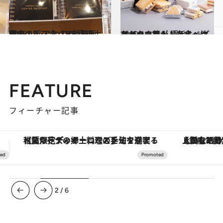
2019.10.2
銀座の新スタバで絶賛販売中！ レアな THE 東京土産
グルメ
2019.11.12
スイーツ芸人・スイーツなかのさんが 極旨レーズンバターサンドを食べ比べ
グルメ
FEATURE
フィーチャー記事
【銀座で出合う最旬美容】美髪ケアや上質な眠り…セルフケアのアップデートから、特別な名入れギフトまで。大人のための「ReFa GINZA」クルーズ
3
/
6