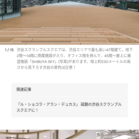
1 / 15
渋谷スクランブルスクエアは、渋谷エリアで最も高い47階建て。地下
2階～14階に商業施設が入り、オフィス階を挟んで、45階～屋上に展
望施設「SHIBUYA SKY」(写真)があります。地上約230メートルの高
さから見下ろす渋谷の景色は圧巻！
関連記事
「ル・ショコラ・アラン・デュカス」 話題の渋谷スクランブル
スクエアに！