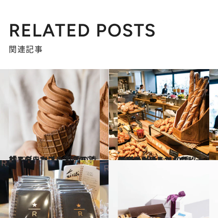
RELATED POSTS
関連記事
2019.10.14
「ル・ショコラ・アラン・デュカス」 話題の渋谷スクランブルスクエアに！
旅＆お出かけ
2019.11.4
新宿のホテルで40種以上のパンが!! しかもロビーでいただけるなんて
グルメ