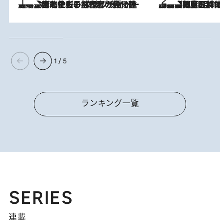
2026.8.3
《「文士の子ども被害者の会」発足！》阿川佐和子（72）が語る遠藤周作に北杜夫、劇作家・矢代静一の子どもたちの“文豪プライベート事件簿”
2026.8.8
「最後に見られてよかった」上野動物園の東園パンダ舎が解体前に特別公開。8月16日まで延長されたパネル展と共に辿る“半世紀”のパンダ飼育《解体工事の図面あり》
1 / 5
ランキング一覧
SERIES
連載