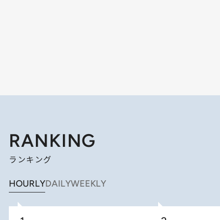
RANKING
ランキング
HOURLY
DAILY
WEEKLY