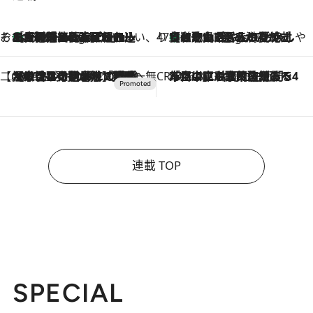
そおだよおこの関西おいしい、おやつ紀行
［大阪府箕面市］一皿一皿目の前で仕上げられる、料理を巧みに組み込んだアシェットデセールコース「ミチル アシェット デセール（Michiru assiette dessert）」
4 Hours Ago
47都道府県の手みやげ ひんやりスイーツで夏を満喫
【和歌山県】この夏絶対食べたい 冷やしておいしいおやつ3選 みかんがごろっと丸ごと入ったジュレ
4 Hours Ago
【CREA×星野リゾート】唯一無二。癒しと発見が待つ場所へ
2026.8.7
【トンボの足水浴】ヒノキの香りに包まれて涼感マックス！約13℃の湧水かけ流しを避暑地「星野温泉 トンボの湯」で体験
CREA'S CHOICE
2026.8.7
「立川にも歌舞伎があるんだよ」 片岡仁左衛門・市川中車ら豪華座組みで4年目の立川立飛歌舞伎へ
連載 TOP
SPECIAL