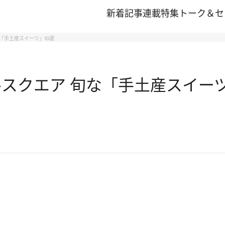
新着記事
連載
特集
トーク＆セ
「手土産スイーツ」10選
スクエア 旬な「手土産スイーツ