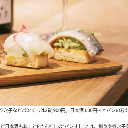
子などパンすしは2貫 900円。日本酒 600円～とパンの粋
ど日本酒もね」とPさん推しの“パンすし”とは、刺身や煮穴子