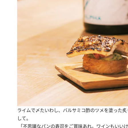
ライムで〆たいわし、バルサミコ酢のツメを塗った炙り穴
して。
「不思議なパンの寿司をご賞味あれ。ワインもいいけ