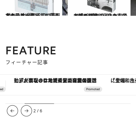
2019.1.22
主人公は、誰とでも寝る女の子 大島智子初の漫画『セッちゃん』
カルチャー
2019.6.10
バブル時代、一介の専業主婦が 「森瑤子」という一流の作家に化けた
カルチャー
FEATURE
フィーチャー記事
「土佐和ハーブかき氷」がOMO7高知に登場！生姜、山椒、大葉など目にも舌にも涼を呼ぶ郷土の味
【夏限定ディナーコース】旬を迎
3
/
6