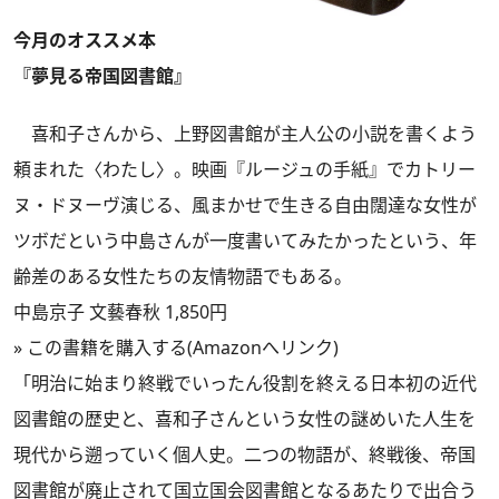
今月のオススメ本
『夢見る帝国図書館』
喜和子さんから、上野図書館が主人公の小説を書くよう
頼まれた〈わたし〉。映画『ルージュの手紙』でカトリー
ヌ・ドヌーヴ演じる、風まかせで生きる自由闊達な女性が
ツボだという中島さんが一度書いてみたかったという、年
齢差のある女性たちの友情物語でもある。
中島京子 文藝春秋 1,850円
»
この書籍を購入する(Amazonへリンク)
「明治に始まり終戦でいったん役割を終える日本初の近代
図書館の歴史と、喜和子さんという女性の謎めいた人生を
現代から遡っていく個人史。二つの物語が、終戦後、帝国
図書館が廃止されて国立国会図書館となるあたりで出合う