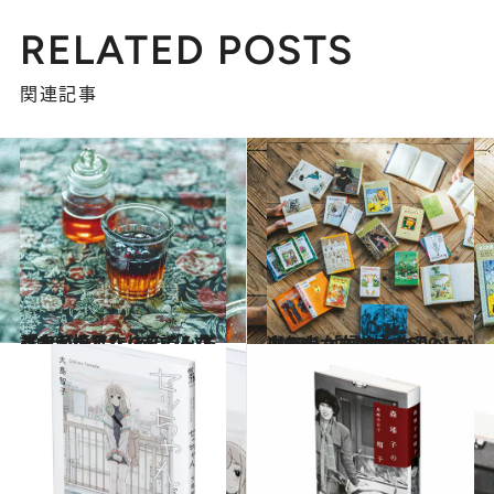
RELATED POSTS
関連記事
2016.1.10
『赤毛のアン』を読んだ誰もが憧れた あの「いちご水」を手作りしてみよう！
グルメ
2016.1.11
少年少女文学好き500人が選んだ 「好きな作品ベスト50」
カルチャー