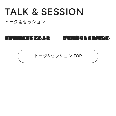
TALK & SESSION
トーク＆セッション
2026.8.3
「今後値上げがあるとすれば…」「リスクがあるのは今年の冬」エネルギー専門家が語る、ホルムズ海峡封鎖が家庭にもたらす“ある心配”
2026.8.3
「住宅建てられない…」「サーチャージ料の高値が続いている」ホルムズ海峡封鎖による影響はいつまで続く？《エネルギー専門家に聞く“どうなる日本の暮らし”》
トーク&セッション TOP