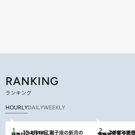
RANKING
ランキング
HOURLY
DAILY
WEEKLY
【新月】8月13日 獅子座の新月の日に行うといいこと
4 Hours Ago
2026.8.3
【自作のダイエットノートは攻略本】ダイエットが「苦しいもの」ではなくなった日。50代フードライターが半年続けられた理由は“楽しむこと”