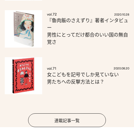
vol.72
2020.10.28
『魯肉飯のさえずり』著者インタビュ
ー
男性にとってだけ都合のいい国の無自
覚さ
vol.71
2020.08.20
女こどもを記号でしか見ていない
男たちへの反撃方法とは？
連載記事一覧