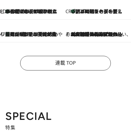
ビューティいいもの集め EDITORS' BEST
35℃超えの日の夜、枕にひと吹き！ BAUMのルームスプレーが、ひのきの香りで心まで解きほぐす
2026.8.10
CREA'S CHOICE
「眠る時刻をセットする」——眠りの前を整える、バルミューダの新しいアプローチ
2026.8.10
47都道府県の手みやげ ひんやりスイーツで夏を満喫
【岡山県】この夏絶対食べたい 冷やしておいしいおやつ3選 フルーツが主役のプリンやアイスが勢揃い
2026.8.10
そおだよおこの関西おいしい、おやつ紀行
2026.8.9
［大阪府箕面市］一皿一皿目の前で仕上げられる、料理を巧みに組み込んだアシェットデセールコース「ミチル アシェット デセール（Michiru assiette dessert）」
連載 TOP
SPECIAL
特集