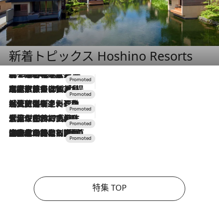
新着トピックス Hoshino Resorts
2026.8.7
【トンボの足水浴】ヒノキの香りに包まれて涼感マックス！約13℃の湧水かけ流しを避暑地「星野温泉 トンボの湯」で体験
2026.7.31
【ホテル帰省】という選択肢をOMOが提案。家族とほどよい距離を保つには「昼は実家、夜は気兼ねなくホテルで！」
2026.7.24
【夏限定ディナーコース】旬を迎える稚鮎や花ズッキーニなどをイタリア・トスカーナの郷土料理の手法で満喫！
2026.7.17
「土佐和ハーブかき氷」がOMO7高知に登場！生姜、山椒、大葉など目にも舌にも涼を呼ぶ郷土の味
2026.7.10
NEW OPEN！【界 草津】名湯の地に誕生。趣の異なる2種の温泉と上州ならではの会席・蕎麦割烹など美食を味わう究極の癒やし旅
特集 TOP