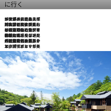
に行く
2026.8.8
リスボンの絶品スイーツ「パステル・デ・ナタ」とは？ポルトガル伝統の奥深い世界へ
2026.7.27
「私の祖国はポルトガル語です」国民的詩人フェルナンド・ペソアと、彼が愛した文学の街を歩く
2026.7.26
ポルトガル近海が育む極上の海の幸。キリリと冷えた白ワインと愉しむ、シーフード専門店の贅沢
2026.7.22
伝統の味をモダンに昇華。高感度な地元客が集う、リスボンの最旬ガストロノミー
2026.7.21
大航海時代の栄華から、震災、独裁、そして革命へ。ポルトガル・首都リスボンの石畳に刻まれた「歴史の光と影」
2026.7.13
エッセイ・ヤマザキマリ「慎ましくも美しき国 ポルトガル」