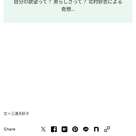
自分の欲望って？ 男らしさって？ 北村紗衣による
奇想...
文＝三浦天紗子
Share