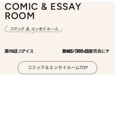
COMIC & ESSAY
ROOM
2026.7.30
第15話 アイス
2026.7.30
第8回「同人誌即売会にチャレンジ その2」
コミック＆エッセイルームTOP