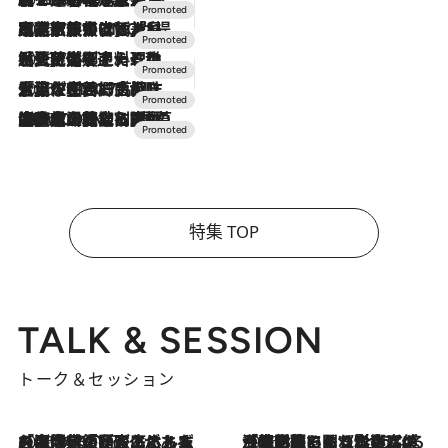
2026.7.31
【ホテル帰省】という選択肢をOMOが提案。家族とほどよい距離を保つには「昼は実家、夜は気兼ねなくホテルで！」
2026.7.24
【夏限定ディナーコース】旬を迎える稚鮎や花ズッキーニなどをイタリア・トスカーナの郷土料理の手法で満喫！
2026.7.17
「土佐和ハーブかき氷」がOMO7高知に登場！生姜、山椒、大葉など目にも舌にも涼を呼ぶ郷土の味
2026.7.10
NEW OPEN！【界 草津】名湯の地に誕生。趣の異なる2種の温泉と上州ならではの会席・蕎麦割烹など美食を味わう究極の癒やし旅
特集 TOP
TALK & SESSION
トーク＆セッション
2026.8.3
「今後値上げがあるとすれば…」「リスクがあるのは今年の冬」エネルギー専門家が語る、ホルムズ海峡封鎖が家庭にもたらす“ある心配”
2026.8.3
「住宅建てられない…」「サーチャージ料の高値が続いている」ホルムズ海峡封鎖による影響はいつまで続く？《エネルギー専門家に聞く“どうなる日本の暮らし”》