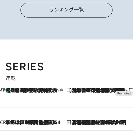
ランキング一覧
SERIES
連載
47都道府県の手みやげ ひんやりスイーツで夏を満喫
【兵庫県】この夏絶対食べたい 冷やしておいしいおやつ3選 淡路島の恵みをジェラートに集約
2026.8.8
【CREA×星野リゾート】唯一無二。癒しと発見が待つ場所へ
2026.8.7
【トンボの足水浴】ヒノキの香りに包まれて涼感マックス！約13℃の湧水かけ流しを避暑地「星野温泉 トンボの湯」で体験
CREA'S CHOICE
2026.8.7
「立川にも歌舞伎があるんだよ」 片岡仁左衛門・市川中車ら豪華座組みで4年目の立川立飛歌舞伎へ
田中稲の勝手に再ブーム
2026.8.7
「湘南乃風に憧れて」観客大盛上がりの“タオル回し”に、ラッパー顔負けの高速歌唱まで…さだまさし（74）のアグレッシブすぎる現在地