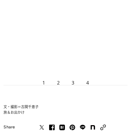
1
2
3
4
文・撮影＝古関千恵子
旅＆お出かけ
Share