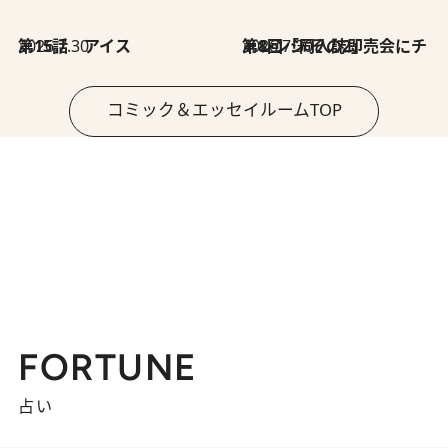
2026.7.30
第15話 アイス
2026.7.30
第8回「同人誌即売会にチャレンジ その2」
コミック＆エッセイルームTOP
FORTUNE
占い