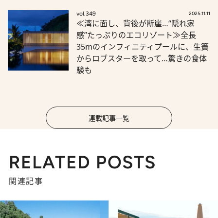
vol.349
2025.11.11
≪湾に面し、背後が断崖…“隠れ家
感”たっぷりのエコリゾート≫全長
35mのインフィニティプールに、生簀
からロブスターを取って…驚きの食体
験も
連載記事一覧
RELATED POSTS
関連記事