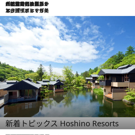
2026.7.21
大航海時代の栄華から、震災、独裁、そして革命へ。ポルトガル・首都リスボンの石畳に刻まれた「歴史の光と影」
2026.7.13
エッセイ・ヤマザキマリ「慎ましくも美しき国 ポルトガル」
新着トピックス Hoshino Resorts
2026.8.7
【トンボの足水浴】ヒノキの香りに包まれて涼感マックス！約13℃の湧水かけ流しを避暑地「星野温泉 トンボの湯」で体験