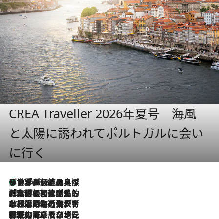
CREA Traveller 2026年夏号 海風
と太陽に誘われてポルトガルに会い
に行く
リスボンの絶品スイーツ「パステル・デ・ナタ」とは？ポルトガル伝統の奥深い世界へ
2026.8.8
2026.7.27
「私の祖国はポルトガル語です」国民的詩人フェルナンド・ペソアと、彼が愛した文学の街を歩く
2026.7.26
ポルトガル近海が育む極上の海の幸。キリリと冷えた白ワインと愉しむ、シーフード専門店の贅沢
2026.7.22
伝統の味をモダンに昇華。高感度な地元客が集う、リスボンの最旬ガストロノミー