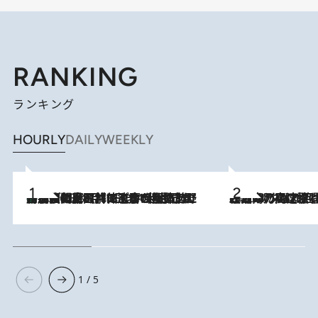
RANKING
ランキング
HOURLY
DAILY
WEEKLY
「最後に見られてよかった」上野動物園の東園パンダ舎が解体前に特別公開。8月16日まで延長されたパネル展と共に辿る“半世紀”のパンダ飼育《解体工事の図面あり》
2026.8.8
2026.8.7
「湘南乃風に憧れて」観客大盛上がりの“タオル回し”に、ラッパー顔負けの高速歌唱まで…さだまさし（74）のアグレッシブすぎる現在地
1 / 5