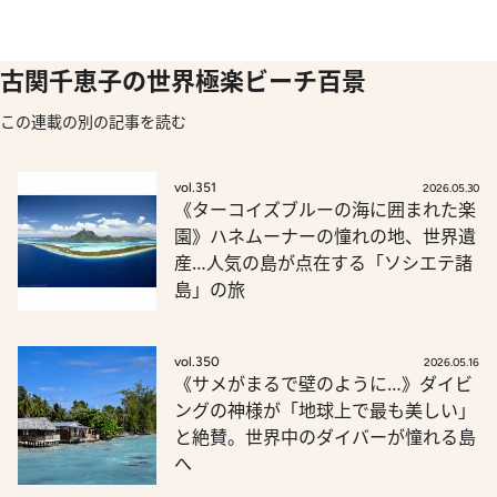
古関千恵子の世界極楽ビーチ百景
この連載の別の記事を読む
vol.351
2026.05.30
《ターコイズブルーの海に囲まれた楽
園》ハネムーナーの憧れの地、世界遺
産…人気の島が点在する「ソシエテ諸
島」の旅
vol.350
2026.05.16
《サメがまるで壁のように…》ダイビ
ングの神様が「地球上で最も美しい」
と絶賛。世界中のダイバーが憧れる島
へ