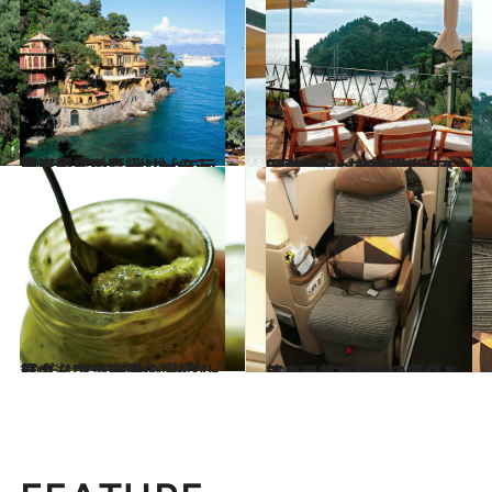
2016.3.12
東京ディズニーシーのモデルとなった リヴィエラ海岸屈指の高級リゾート地
旅＆お出かけ
2016.3.7
8回結婚したエリザベス・テイラーが 新婚旅行で5回も泊まった豪華ホテル
旅＆お出かけ
2016.1.7
リヴィエラ海岸の“ペスト屋さん”で フレッシュなジェノヴェーゼを堪能！
旅＆お出かけ
2016.1.11
エコノミーなのにビジネスクラスへ!? アップグレードされるための条件とは？
旅＆お出かけ