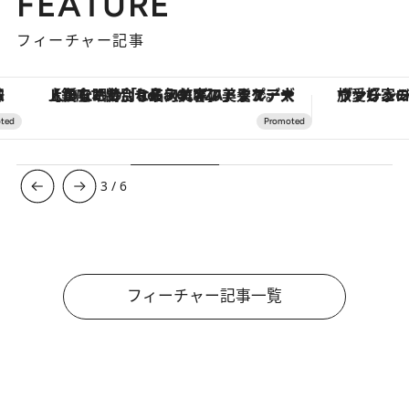
FEATURE
フィーチャー記事
【銀座で出合う最旬美容】美髪ケアや上質な眠り…セルフケアのアップデートから、特別な名入れギフトまで。大人のための「ReFa GINZA」クルーズ
ヴァシュロン・コンスタンタン
3
/
6
フィーチャー記事一覧