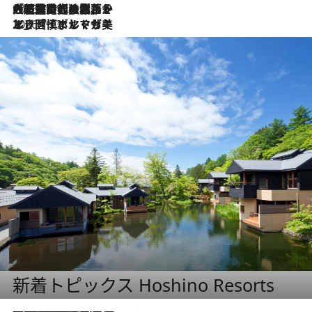
2026.7.21
大航海時代の栄華から、震災、独裁、そして革命へ。ポルトガル・首都リスボンの石畳に刻まれた「歴史の光と影」
2026.7.13
エッセイ・ヤマザキマリ「慎ましくも美しき国 ポルトガル」
新着トピックス Hoshino Resorts
2026.8.7
【トンボの足水浴】ヒノキの香りに包まれて涼感マックス！約13℃の湧水かけ流しを避暑地「星野温泉 トンボの湯」で体験