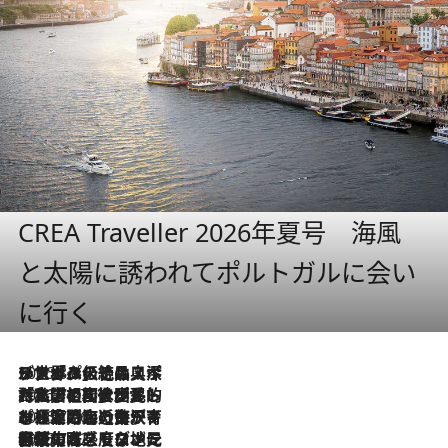
CREA Traveller 2026年夏号 海風
と太陽に誘われてポルトガルに会い
に行く
2026.8.8
リスボンの絶品スイーツ「パステル・デ・ナタ」とは？ポルトガル伝統の奥深い世界へ
2026.7.27
「私の祖国はポルトガル語です」国民的詩人フェルナンド・ペソアと、彼が愛した文学の街を歩く
2026.7.26
ポルトガル近海が育む極上の海の幸。キリリと冷えた白ワインと愉しむ、シーフード専門店の贅沢
2026.7.22
伝統の味をモダンに昇華。高感度な地元客が集う、リスボンの最旬ガストロノミー