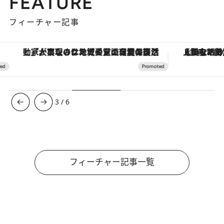
FEATURE
フィーチャー記事
「大事なのは地域の意識を変えること」。ロレックス賞受賞の自然保護活動家が実現させたナイジェリアの自然環境の復活
【銀座で出合う最旬美容】美髪ケアや上質な眠
3
/
6
フィーチャー記事一覧