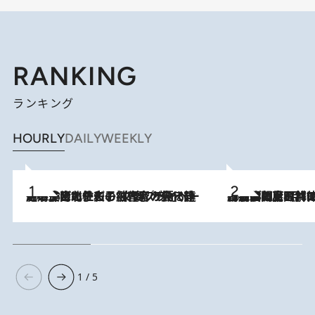
RANKING
ランキング
HOURLY
DAILY
WEEKLY
2026.8.3
《「文士の子ども被害者の会」発足！》阿川佐和子（72）が語る遠藤周作に北杜夫、劇作家・矢代静一の子どもたちの“文豪プライベート事件簿”
2026.8.8
「最後に見られてよかった」上野動物園の東園パンダ舎が解体前に特別公開。8月16日まで延長されたパネル展と共に辿る“半世紀”のパンダ飼育《解体工事の図面あり》
1 / 5