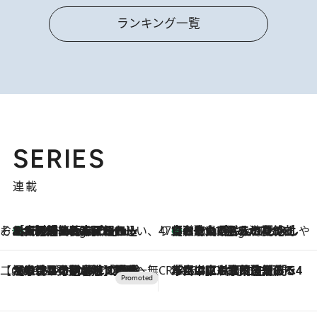
ランキング一覧
SERIES
連載
そおだよおこの関西おいしい、おやつ紀行
［大阪府箕面市］一皿一皿目の前で仕上げられる、料理を巧みに組み込んだアシェットデセールコース「ミチル アシェット デセール（Michiru assiette dessert）」
6 Hours Ago
47都道府県の手みやげ ひんやりスイーツで夏を満喫
【和歌山県】この夏絶対食べたい 冷やしておいしいおやつ3選 みかんがごろっと丸ごと入ったジュレ
6 Hours Ago
【CREA×星野リゾート】唯一無二。癒しと発見が待つ場所へ
2026.8.7
【トンボの足水浴】ヒノキの香りに包まれて涼感マックス！約13℃の湧水かけ流しを避暑地「星野温泉 トンボの湯」で体験
CREA'S CHOICE
2026.8.7
「立川にも歌舞伎があるんだよ」 片岡仁左衛門・市川中車ら豪華座組みで4年目の立川立飛歌舞伎へ