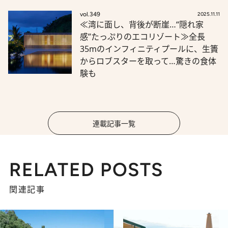
vol.349
2025.11.11
≪湾に面し、背後が断崖…“隠れ家
感”たっぷりのエコリゾート≫全長
35mのインフィニティプールに、生簀
からロブスターを取って…驚きの食体
験も
連載記事一覧
RELATED POSTS
関連記事