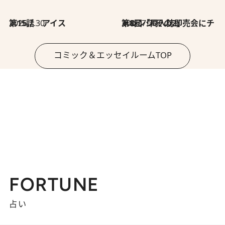
2026.7.30
第15話 アイス
2026.7.30
第8回「同人誌即売会にチャレンジ その2」
コミック＆エッセイルームTOP
FORTUNE
占い