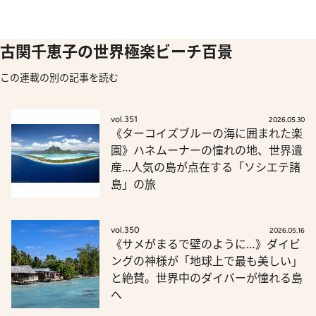
古関千恵子の世界極楽ビーチ百景
この連載の別の記事を読む
vol.351
2026.05.30
《ターコイズブルーの海に囲まれた楽
園》ハネムーナーの憧れの地、世界遺
産…人気の島が点在する「ソシエテ諸
島」の旅
vol.350
2026.05.16
《サメがまるで壁のように…》ダイビ
ングの神様が「地球上で最も美しい」
と絶賛。世界中のダイバーが憧れる島
へ