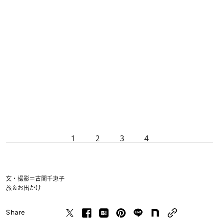
1
2
3
4
文・撮影＝古関千恵子
旅＆お出かけ
Share