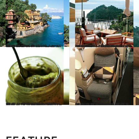
2016.3.12
東京ディズニーシーのモデルとなった リヴィエラ海岸屈指の高級リゾート地
旅＆お出かけ
2016.3.7
8回結婚したエリザベス・テイラーが 新婚旅行で5回も泊まった豪華ホテル
旅＆お出かけ
2016.1.7
リヴィエラ海岸の“ペスト屋さん”で フレッシュなジェノヴェーゼを堪能！
旅＆お出かけ
2016.1.11
エコノミーなのにビジネスクラスへ!? アップグレードされるための条件とは？
旅＆お出かけ