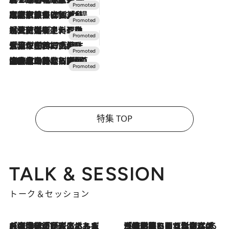
2026.7.31
【ホテル帰省】という選択肢をOMOが提案。家族とほどよい距離を保つには「昼は実家、夜は気兼ねなくホテルで！」
2026.7.24
【夏限定ディナーコース】旬を迎える稚鮎や花ズッキーニなどをイタリア・トスカーナの郷土料理の手法で満喫！
2026.7.17
「土佐和ハーブかき氷」がOMO7高知に登場！生姜、山椒、大葉など目にも舌にも涼を呼ぶ郷土の味
2026.7.10
NEW OPEN！【界 草津】名湯の地に誕生。趣の異なる2種の温泉と上州ならではの会席・蕎麦割烹など美食を味わう究極の癒やし旅
特集 TOP
TALK & SESSION
トーク＆セッション
2026.8.3
「今後値上げがあるとすれば…」「リスクがあるのは今年の冬」エネルギー専門家が語る、ホルムズ海峡封鎖が家庭にもたらす“ある心配”
2026.8.3
「住宅建てられない…」「サーチャージ料の高値が続いている」ホルムズ海峡封鎖による影響はいつまで続く？《エネルギー専門家に聞く“どうなる日本の暮らし”》