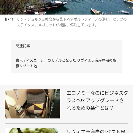
5 / 17
サン・ジョルジョ教会から見下ろすポルトフィーノの港町。セレブの
ステイタス、メガヨットが複数、停泊しています。
関連記事
東京ディズニーシーのモデルとなった リヴィエラ海岸屈指の高
級リゾート地
エコノミーなのにビジネスク
ラスへ!? アップグレードさ
れるための条件とは？
リヴィエラ海岸の“ペスト屋