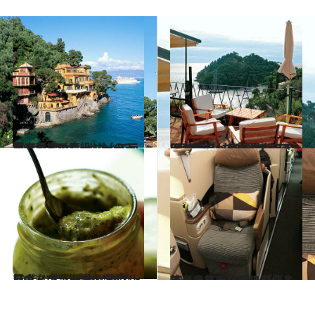
2016.3.12
東京ディズニーシーのモデルとなった リヴィエラ海岸屈指の高級リゾート地
旅＆お出かけ
2016.3.7
8回結婚したエリザベス・テイラーが 新婚旅行で5回も泊まった豪華ホテル
旅＆お出かけ
2016.1.7
リヴィエラ海岸の“ペスト屋さん”で フレッシュなジェノヴェーゼを堪能！
旅＆お出かけ
2016.1.11
エコノミーなのにビジネスクラスへ!? アップグレードされるための条件とは？
旅＆お出かけ