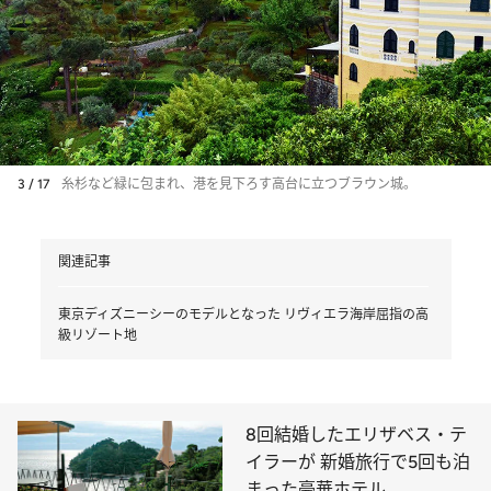
3 / 17
糸杉など緑に包まれ、港を見下ろす高台に立つブラウン城。
関連記事
東京ディズニーシーのモデルとなった リヴィエラ海岸屈指の高
級リゾート地
8回結婚したエリザベス・テ
イラーが 新婚旅行で5回も泊
まった豪華ホテル