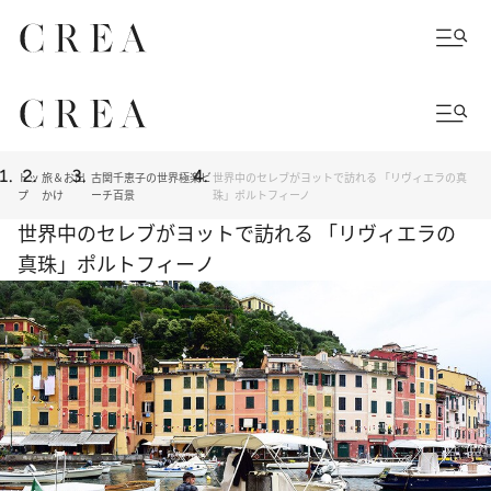
トッ
旅＆お出
古関千恵子の世界極楽ビ
世界中のセレブがヨットで訪れる 「リヴィエラの真
プ
かけ
ーチ百景
珠」ポルトフィーノ
世界中のセレブがヨットで訪れる 「リヴィエラの
真珠」ポルトフィーノ