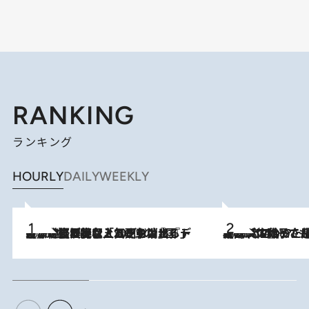
RANKING
ランキング
HOURLY
DAILY
WEEKLY
2026.8.5
【なぜ吉沢亮は「気配を消せる」のか？】興行収入208億の『国宝』を経て挑むミュージカル『ディア・エヴァン・ハンセン』。トップ俳優が舞台上でさらけ出した“孤独”とは
2026.8.5
【阿川佐和子さんの年とる力】なぜ70代で始めた趣味は“こんなに楽しい”のか？ ピアノ、俳句…スランプに陥っても続けられる“ある秘訣”とは