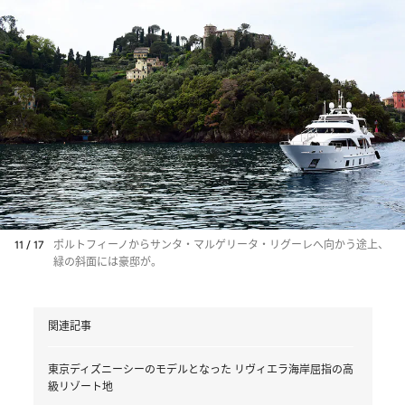
11 / 17
ポルトフィーノからサンタ・マルゲリータ・リグーレへ向かう途上、
緑の斜面には豪邸が。
関連記事
東京ディズニーシーのモデルとなった リヴィエラ海岸屈指の高
級リゾート地