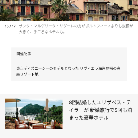
15 / 17
サンタ・マルゲリータ・リグーレの方がポルトフィーノよりも規模が
大きく、手ごろなホテルも。
関連記事
東京ディズニーシーのモデルとなった リヴィエラ海岸屈指の高
級リゾート地
8回結婚したエリザベス・テ
イラーが 新婚旅行で5回も泊
まった豪華ホテル