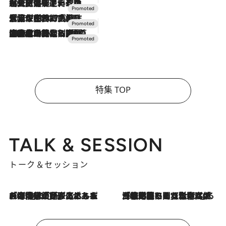
2026.7.24
【夏限定ディナーコース】旬を迎える稚鮎や花ズッキーニなどをイタリア・トスカーナの郷土料理の手法で満喫！
2026.7.17
「土佐和ハーブかき氷」がOMO7高知に登場！生姜、山椒、大葉など目にも舌にも涼を呼ぶ郷土の味
2026.7.10
NEW OPEN！【界 草津】名湯の地に誕生。趣の異なる2種の温泉と上州ならではの会席・蕎麦割烹など美食を味わう究極の癒やし旅
特集 TOP
TALK & SESSION
トーク＆セッション
2026.8.3
「今後値上げがあるとすれば…」「リスクがあるのは今年の冬」エネルギー専門家が語る、ホルムズ海峡封鎖が家庭にもたらす“ある心配”
2026.8.3
「住宅建てられない…」「サーチャージ料の高値が続いている」ホルムズ海峡封鎖による影響はいつまで続く？《エネルギー専門家に聞く“どうなる日本の暮らし”》