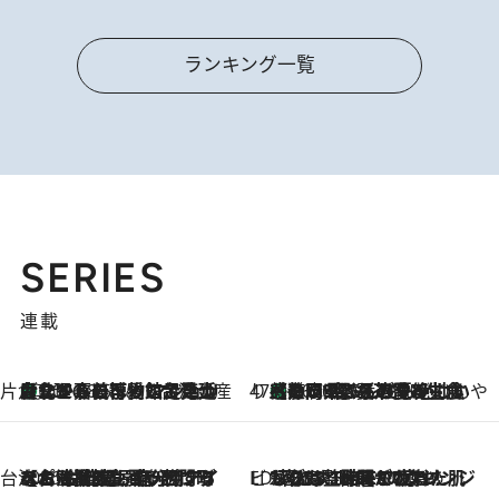
ランキング一覧
SERIES
連載
片倉真理のときめく台湾土産
台北からちょっと足を延ばして嘉義へ！ マジョリカタイルの博物館で見つけたレトロ可愛い台湾土産
2026.8.5
47都道府県の手みやげ ひんやりスイーツで夏を満喫
【静岡県】この夏絶対食べたい 冷やしておいしいおやつ3選 お茶香る生食感のふるふるゼリー
2026.8.5
台湾ぶらぶら食べ歩き
2026.8.4
【台湾夏旅】買い物するなら“台湾の原宿”西門町へ！ お土産も自分用アイテムも揃うショッピングスポット8選
ビューティいいもの集め EDITORS' BEST
2026.8.3
“落とす”時間が“癒やし”に。THREEのクレンジングは、酷暑で疲れた肌も心も整えてくれる！