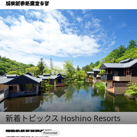
2026.7.23
【リピート確定！】ハワイの名店ランチプレートとサンドイッチ、手が止まらない人気ドーナツ
新着トピックス Hoshino Resorts
2026.7.31
【ホテル帰省】という選択肢をOMOが提案。家族とほどよい距離を保つには「昼は実家、夜は気兼ねなくホテルで！」