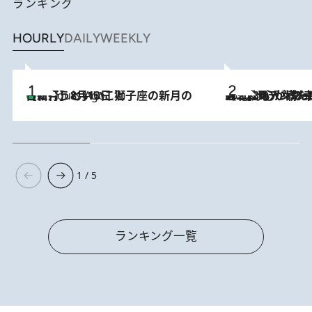
ランキング
HOURLY
DAILY
WEEKLY
【新月】8月13日 獅子座の新月の日に行うといいこと
5 Hours Ago
2026.8.8
《北欧の人々の幸福度が高いのは…》元デンマーク親善大使が出会った“心が満たされる暮らし”「いいかげんにヒュッゲしなさい！」
1 / 5
ランキング一覧