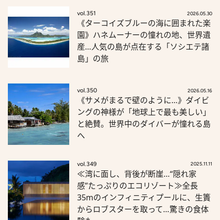
vol.351
2026.05.30
《ターコイズブルーの海に囲まれた楽
園》ハネムーナーの憧れの地、世界遺
産…人気の島が点在する「ソシエテ諸
島」の旅
vol.350
2026.05.16
《サメがまるで壁のように…》ダイビ
ングの神様が「地球上で最も美しい」
と絶賛。世界中のダイバーが憧れる島
へ
vol.349
2025.11.11
≪湾に面し、背後が断崖…“隠れ家
感”たっぷりのエコリゾート≫全長
35mのインフィニティプールに、生簀
からロブスターを取って…驚きの食体