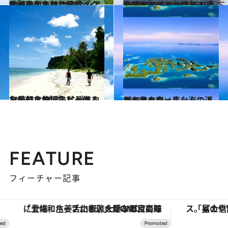
2015.6.13
かつての名前は何と「クサイ島」！ ミクロネシアの謎に包まれた秘境へ
旅＆お出かけ
2016.6.25
直径34メートルの無人島に泊まり ミクロネシアの自然のリズムを感じる
旅＆お出かけ
2015.3.21
お手軽な旅行先だと侮るなかれ！ グアムに隠された美しき無垢なビーチ
旅＆お出かけ
2013.10.10
パラオの真っ青な海に浮かぶマッシュルームのような島々
旅＆お出かけ
FEATURE
フィーチャー記事
「土佐和ハーブかき氷」がOMO7高知に登場！生姜、山椒、大葉など目にも舌にも涼を呼ぶ郷土の味