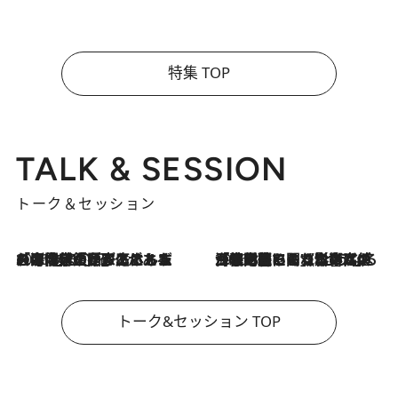
特集 TOP
TALK & SESSION
トーク＆セッション
2026.8.3
「今後値上げがあるとすれば…」「リスクがあるのは今年の冬」エネルギー専門家が語る、ホルムズ海峡封鎖が家庭にもたらす“ある心配”
2026.8.3
「住宅建てられない…」「サーチャージ料の高値が続いている」ホルムズ海峡封鎖による影響はいつまで続く？《エネルギー専門家に聞く“どうなる日本の暮らし”》
トーク&セッション TOP