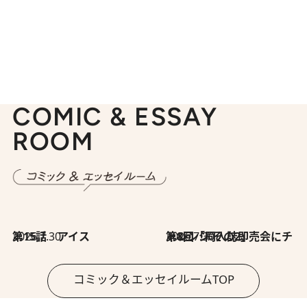
COMIC & ESSAY
ROOM
2026.7.30
第15話 アイス
2026.7.30
第8回「同人誌即売会にチャレンジ その2」
コミック＆エッセイルームTOP