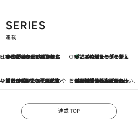
SERIES
連載
ビューティいいもの集め EDITORS' BEST
35℃超えの日の夜、枕にひと吹き！ BAUMのルームスプレーが、ひのきの香りで心まで解きほぐす
2026.8.10
CREA'S CHOICE
「眠る時刻をセットする」——眠りの前を整える、バルミューダの新しいアプローチ
2026.8.10
47都道府県の手みやげ ひんやりスイーツで夏を満喫
【岡山県】この夏絶対食べたい 冷やしておいしいおやつ3選 フルーツが主役のプリンやアイスが勢揃い
2026.8.10
そおだよおこの関西おいしい、おやつ紀行
2026.8.9
［大阪府箕面市］一皿一皿目の前で仕上げられる、料理を巧みに組み込んだアシェットデセールコース「ミチル アシェット デセール（Michiru assiette dessert）」
連載 TOP