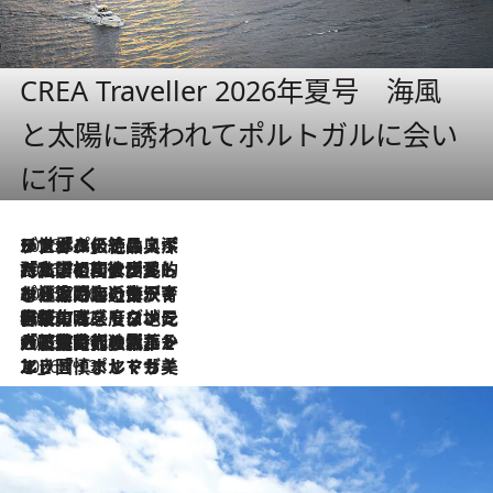
CREA Traveller 2026年夏号 海風
と太陽に誘われてポルトガルに会い
に行く
2026.8.8
リスボンの絶品スイーツ「パステル・デ・ナタ」とは？ポルトガル伝統の奥深い世界へ
2026.7.27
「私の祖国はポルトガル語です」国民的詩人フェルナンド・ペソアと、彼が愛した文学の街を歩く
2026.7.26
ポルトガル近海が育む極上の海の幸。キリリと冷えた白ワインと愉しむ、シーフード専門店の贅沢
2026.7.22
伝統の味をモダンに昇華。高感度な地元客が集う、リスボンの最旬ガストロノミー
2026.7.21
大航海時代の栄華から、震災、独裁、そして革命へ。ポルトガル・首都リスボンの石畳に刻まれた「歴史の光と影」
2026.7.13
エッセイ・ヤマザキマリ「慎ましくも美しき国 ポルトガル」