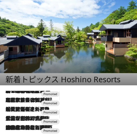
新着トピックス Hoshino Resorts
2026.8.7
【トンボの足水浴】ヒノキの香りに包まれて涼感マックス！約13℃の湧水かけ流しを避暑地「星野温泉 トンボの湯」で体験
2026.7.31
【ホテル帰省】という選択肢をOMOが提案。家族とほどよい距離を保つには「昼は実家、夜は気兼ねなくホテルで！」
2026.7.24
【夏限定ディナーコース】旬を迎える稚鮎や花ズッキーニなどをイタリア・トスカーナの郷土料理の手法で満喫！
2026.7.17
「土佐和ハーブかき氷」がOMO7高知に登場！生姜、山椒、大葉など目にも舌にも涼を呼ぶ郷土の味
2026.7.10
NEW OPEN！【界 草津】名湯の地に誕生。趣の異なる2種の温泉と上州ならではの会席・蕎麦割烹など美食を味わう究極の癒やし旅