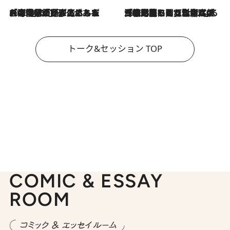
2026.8.3
「今後値上げがあるとすれば…」「リスクがあるのは今年の冬」エネルギー専門家が語る、ホルムズ海峡封鎖が家庭にもたらす“ある心配”
2026.8.3
「住宅建てられない…」「サーチャージ料の高値が続いている」ホルムズ海峡封鎖による影響はいつまで続く？《エネルギー専門家に聞く“どうなる日本の暮らし”》
トーク&セッション TOP
COMIC & ESSAY
ROOM