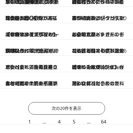
2024.12.26
ついつい食べ過ぎる年末年始は「胃腸疲れ」に注意！ 【胃腸疲れ回復薬膳レシピ】を味方につけて2025年を健康的にスタートしましょう
2024.12.20
【型付きでクリスマスに間に合う！】ふわふわの“シフォンケーキ”を絶対失敗せずに作れるレシピ本「とんでもないお菓子作り」
2024.12.20
【食べれば〇〇シリーズレシピ7選】揚げない天丼、包まないいなり寿司…最小限の手間であら不思議、〇〇の味がする傑作レシピ
2024.12.20
平日の晩に20分でつくれる“２皿ディナー” 行正り香が紹介する「クリスマスシーズンにぴったりな白ワイン煮」レシピ
2024.12.20
【クリスマスメニュー】「恒例にすると子どもも楽しみに」行正り香のレシピ“チキンと野菜のオーブン焼き＆インゲンとトマトのサラダ”
2024.12.20
＜最旬ハワイ＞並んでも必食のハンバーガー、ディーン・アンド・デルーカの限定品、まさかのカニ食べ放題も!?
2024.12.17
“常備したい背徳飯の素”キャンプにも、手抜き料理にも。即、絶品ガーリックライスやトムヤムクンを作れるアウトドア調味料
2024.12.13
【納豆ごはんのアレンジレシピ7選】「納豆は炒めると違う美味しさが生まれる」毎日でも食べたくなる技ありアイデア満載
2024.12.7
冷えからくる疲れた時こそ食べてケア！毎日摂りたい【疲れ回復薬膳レシピ】と食べる時の注意点
2024.12.6
【スペシャルレシピ】白味噌に青紫蘇…ジャン＝ポール・エヴァンさんが教えてくれた特別なショコラ ショをあなたに
2024.12.2
冬こそ体の内側から潤いを与えて老け肌を予防する！セルフケアのポイントと【おすすめ美肌薬膳食材8選】
2024.11.29
月のリズムに合わせた料理＆食材【射手座の新月】に作りたいのはサルティンボッカ
次の20件を表示
1
...
4
5
...
64