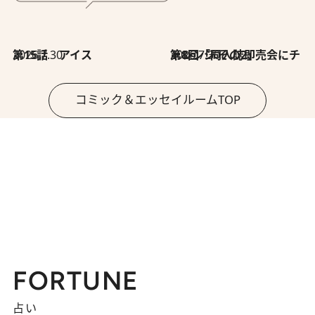
2026.7.30
第15話 アイス
2026.7.30
第8回「同人誌即売会にチャレンジ その2」
コミック＆エッセイルームTOP
FORTUNE
占い