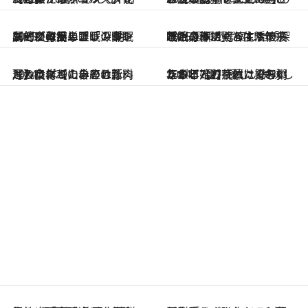
2025.1.4
医師が考案した「深睡眠スープ」がスゴい！ 朝・昼・夜の簡単アレンジレシピで毎日の睡眠の質を劇的に改善しよう
2025.1.4
これ一杯でぐっすり快眠！ 医師が考案した「深睡眠スープ」とは!? 年末年始の不規則な生活で疲れた身体にもおすすめ
2024.12.29
月のリズムに合わせた料理＆食材【山羊座の新月】に作りたいのは豚肉と九条ネギのみぞれ汁
2024.12.27
年末年始の疲れた胃をいたわる【お茶漬け＆お粥レシピ7選】優しい美味しさがじんわり体に染みわたる！