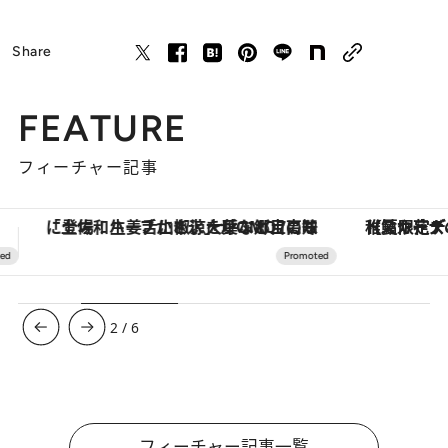
Share
FEATURE
フィーチャー記事
【夏限定ディナーコース】旬を迎える稚鮎や花ズッキーニなどをイタリア・トスカーナの郷土料理の手法で満喫！
【銀座で出合う最旬美容】美髪ケアや上質な眠
3
/
6
フィーチャー記事一覧