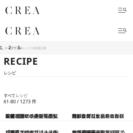
トップ
グルメ
レシピの新着記事
RECIPE
レシピ
すべて
レシピ
61-80 / 1273
件
2025.1.31
乾燥でパサつきが気になる髪を潤いのあるツヤ髪に！ 身体の内側から髪に栄養を与える美髪薬膳レシピ3選
2025.1.27
月のリズムに合わせた料理＆食材【水瓶座の新月】に作りたいのはかぼちゃとアーモンドミルクのポタージュ
2025.1.18
「冷凍ブロッコリー」をくたくたに煮てソース代わりに！ 食べ応えも十分【野菜たっぷりパスタレシピ】
2025.1.9
お腹の調子を整えて、これから一年を元気に過ごす！ 健康祈願におすすめの【薬膳粥レシピ3選】