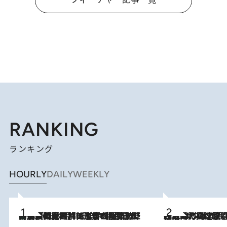
RANKING
ランキング
HOURLY
DAILY
WEEKLY
「最後に見られてよかった」上野動物園の東園パンダ舎が解体前に特別公開。8月16日まで延長されたパネル展と共に辿る“半世紀”のパンダ飼育《解体工事の図面あり》
2026.8.8
2026.8.7
「湘南乃風に憧れて」観客大盛上がりの“タオル回し”に、ラッパー顔負けの高速歌唱まで…さだまさし（74）のアグレッシブすぎる現在地