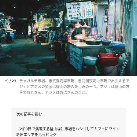
19 / 23
チャガルチ市場、忠武洞海岸市場、忠武洞夜明け市場で出会えるア
ジェとアジメの笑顔は釜山の旅の楽しみの一つ。アジェは釜山の方
言でおじさん、アジメはおばさんのこと。
次の記事を読む
【2泊3日で満喫する釜山③】市場をハシゴしてカフェにワイン
新旧エリアをホッピング