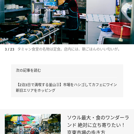
3 / 23
タミャン食堂の名物は定食。店内には、朝ごはんのいい匂いが。
次の記事を読む
【2泊3日で満喫する釜山③】市場をハシゴしてカフェにワイン
新旧エリアをホッピング
ソウル最大・食のワンダーラ
ンド 絶対に立ち寄りたい！
京東市場の歩き方