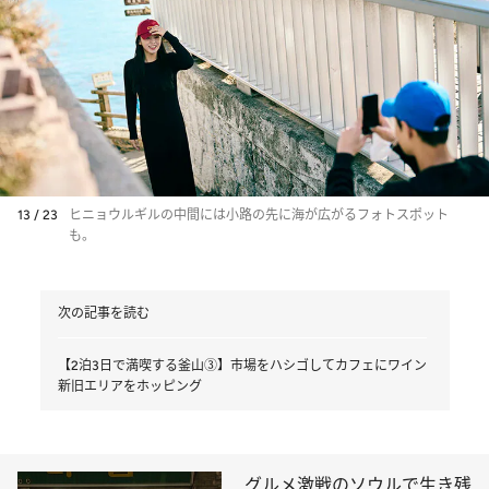
13 / 23
ヒニョウルギルの中間には小路の先に海が広がるフォトスポット
も。
次の記事を読む
【2泊3日で満喫する釜山③】市場をハシゴしてカフェにワイン
新旧エリアをホッピング
グルメ激戦のソウルで生き残