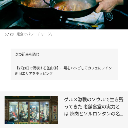
5 / 23
定食でパワーチャージ。
次の記事を読む
【2泊3日で満喫する釜山③】市場をハシゴしてカフェにワイン
新旧エリアをホッピング
グルメ激戦のソウルで生き残
ってきた 老舗食堂の実力と
は 焼肉とソルロンタンの名
店へ！