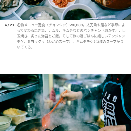
4 / 23
名物メニュー定食（チョンシッ）W8,000。太刀魚や鯖など季節によ
って変わる焼き魚、ナムル、キムチなどのパンチャン（おかず）、目
玉焼き、炙った海苔とご飯。そして旅の朝ごはんに嬉しいテンジャン
チゲ、ミヨックッ（わかめスープ）、キムチチゲと3種のスープがつ
いてくる。