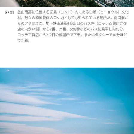
6 / 23
釜山南部に位置する影島（ヨンド）内にある白瀬（ヒニョウル）文化
村。数々の韓国映画のロケ地としても知られている場所だ。南浦洞か
らのアクセスは、地下鉄南浦駅6番出口のバス停（ロッテ百貨店光復
店の向かい側）から7番、71番、508番などのバスに乗車し約15分、
ロッテ百貨店から7つ目の停留所で下車。またはタクシーで10分ほど
で到着。