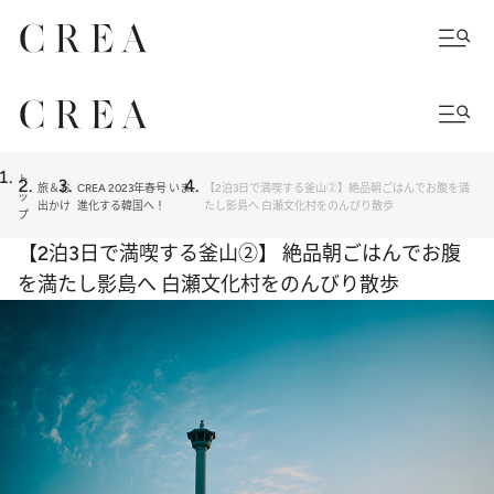
ト
旅＆お
CREA 2023年春号 いま、
【2泊3日で満喫する釜山②】絶品朝ごはんでお腹を満
ッ
出かけ
進化する韓国へ！
たし影島へ 白瀬文化村をのんびり散歩
プ
【2泊3日で満喫する釜山②】 絶品朝ごはんでお腹
を満たし影島へ 白瀬文化村をのんびり散歩