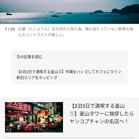
7 / 23
白瀬（ヒニョウル）文化村から見た海。陽の当たっていない群青の海
とのコントラストが美しい。
次の記事を読む
【2泊3日で満喫する釜山③】市場をハシゴしてカフェにワイン
新旧エリアをホッピング
【2泊3日で満喫する釜山
①】釜山タワーに挨拶したら
ヤンコプチャンの名店へ！