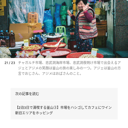
21 / 23
チャガルチ市場、忠武洞海岸市場、忠武洞夜明け市場で出会えるア
ジェとアジメの笑顔は釜山の旅の楽しみの一つ。アジェは釜山の方
言でおじさん、アジメはおばさんのこと。
次の記事を読む
【2泊3日で満喫する釜山③】市場をハシゴしてカフェにワイン
新旧エリアをホッピング