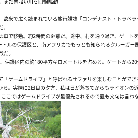
。まだ薄暗い川を四輪駆動
。欧米で広く読まれている旅行雑誌「コンデナスト・トラベラ
だ。
は車で移動。約2時間の距離だ。途中、村を通り過ぎ、ゲート
メートルの保護区と、南アフリカでもっとも知られるクルーガー
徴だ。
保護区内の約180平方キロメートルを占める。ゲートから2
けて「ゲームドライブ」と呼ばれるサファリを楽しむことができ
から。実際に2日目の夕方、私は日が落ちてからもライオンの
。ここではゲームドライブが最優先されるので誰も文句は言わ