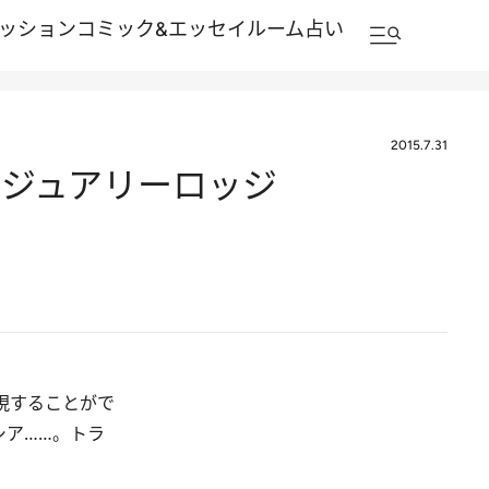
ッション
コミック&エッセイルーム
占い
2015.7.31
グジュアリーロッジ
現することがで
シア……。トラ