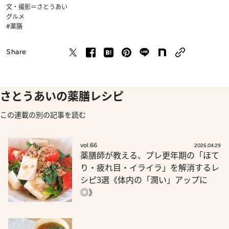
文・撮影＝さとうあい
グルメ
#薬膳
Share
さとうあいの薬膳レシピ
この連載の別の記事を読む
vol.66
2026.04.29
薬膳師が教える、プレ更年期の「ほて
り・疲れ目・イライラ」を解消するレ
シピ3選《体内の「潤い」アップに
◎》