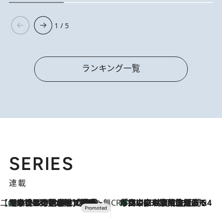
1 / 5
ランキング一覧
SERIES
連載
【CREA×星野リゾート】唯一無二。癒しと発見が待つ場所へ
【トンボの足水浴】ヒノキの香りに包まれて涼感マックス！約13℃の湧水かけ流しを避暑地「星野温泉 トンボの湯」で体験
2026.8.7
CREA'S CHOICE
「立川にも歌舞伎があるんだよ」 片岡仁左衛門・市川中車ら豪華座組みで4年目の立川立飛歌舞伎へ
2026.8.7