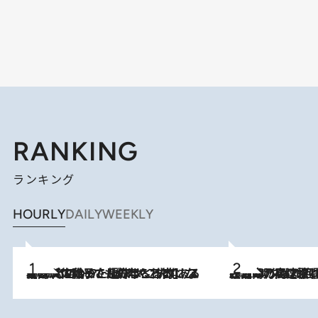
RANKING
ランキング
HOURLY
DAILY
WEEKLY
2026.8.5
【阿川佐和子さんの年とる力】なぜ70代で始めた趣味は“こんなに楽しい”のか？ ピアノ、俳句…スランプに陥っても続けられる“ある秘訣”とは
2026.8.7
「湘南乃風に憧れて」観客大盛上がりの“タオル回し”に、ラッパー顔負けの高速歌唱まで…さだまさし（74）のアグレッシブすぎる現在地