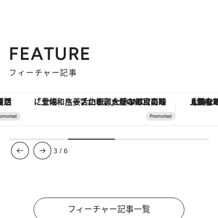
FEATURE
フィーチャー記事
「土佐和ハーブかき氷」がOMO7高知に登場！生姜、山椒、大葉など目にも舌にも涼を呼ぶ郷土の味
【銀座で出合う最旬美容】美髪ケアや上質な眠
3
/
6
フィーチャー記事一覧