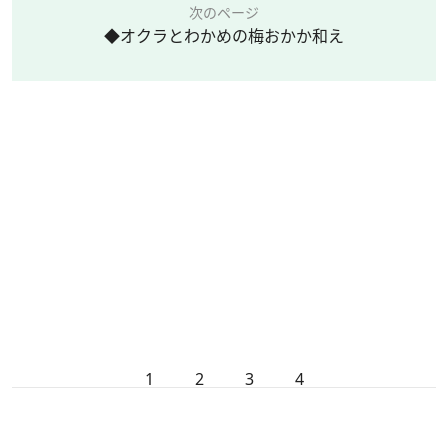
次のページ
◆オクラとわかめの梅おかか和え
1
2
3
4