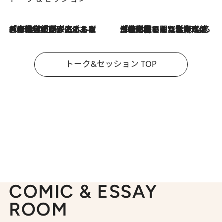
2026.8.3
「今後値上げがあるとすれば…」「リスクがあるのは今年の冬」エネルギー専門家が語る、ホルムズ海峡封鎖が家庭にもたらす“ある心配”
2026.8.3
「住宅建てられない…」「サーチャージ料の高値が続いている」ホルムズ海峡封鎖による影響はいつまで続く？《エネルギー専門家に聞く“どうなる日本の暮らし”》
トーク&セッション TOP
COMIC & ESSAY
ROOM