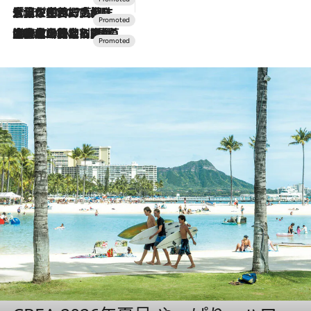
2026.7.17
「土佐和ハーブかき氷」がOMO7高知に登場！生姜、山椒、大葉など目にも舌にも涼を呼ぶ郷土の味
2026.7.10
NEW OPEN！【界 草津】名湯の地に誕生。趣の異なる2種の温泉と上州ならではの会席・蕎麦割烹など美食を味わう究極の癒やし旅