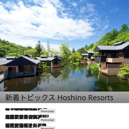
新着トピックス Hoshino Resorts
【トンボの足水浴】ヒノキの香りに包まれて涼感マックス！約13℃の湧水かけ流しを避暑地「星野温泉 トンボの湯」で体験
2026.8.7
2026.7.31
【ホテル帰省】という選択肢をOMOが提案。家族とほどよい距離を保つには「昼は実家、夜は気兼ねなくホテルで！」
2026.7.24
【夏限定ディナーコース】旬を迎える稚鮎や花ズッキーニなどをイタリア・トスカーナの郷土料理の手法で満喫！