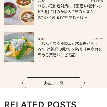
vol.65
2026.03.07
つらい花粉症対策に【薬膳味噌汁レシ
ピ3選】“目のかゆみ”“鼻のムズム
ズ”“のどの腫れ”をやわらげる
vol.64
2026.02.14
「なんとなく不調…」寒暖差からく
る"自律神経の乱れ"を防ぐ【免疫力を
高める薬膳レシピ3選】
連載記事一覧
RELATED POSTS