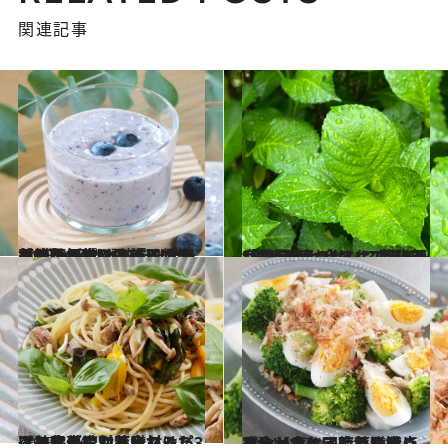
関連記事
2025.9.7
ただの日焼けと侮るなかれ…夏の強い日差しは体への負担大！ 熱をため込んでいる“サイン”とは？ 薬膳師が教える「日焼け対策レシピ3選」
グルメ
2025.7.19
“気分が晴れない” “消化不良"は湿度のせい!? 薬膳師が教える、今すぐできる「真夏のセルフケア」5選
グルメ
2025.5.16
【美肌が育つ薬膳レシピ3選】食事に取り入れるだけで紫外線対策やストレスケアにもなる食材は？
グルメ
2024.12.7
冷えからくる疲れた時こそ食べてケア！毎日摂りたい【疲れ回復薬膳レシピ】と食べる時の注意点
グルメ