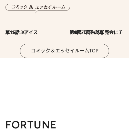
2026.7.30
第15話 アイス
2026.7.30
第8回「同人誌即売会にチャレンジ その2」
コミック＆エッセイルームTOP
FORTUNE