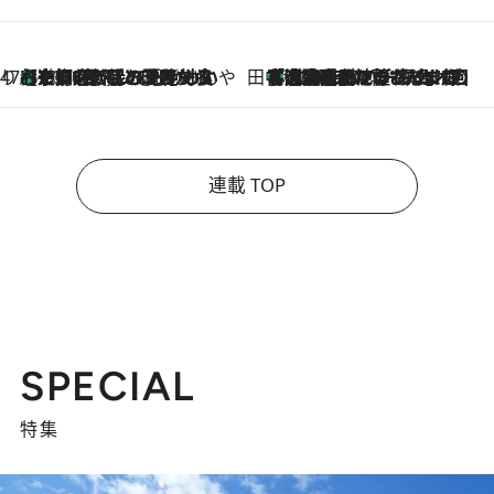
47都道府県の手みやげ ひんやりスイーツで夏を満喫
【京都府】この夏絶対食べたい 冷やしておいしいおやつ3選 ひと口目から心を掴む新緑のテリーヌ
2026.8.7
田中稲の勝手に再ブーム
「湘南乃風に憧れて」観客大盛上がりの“タオル回し”に、ラッパー顔負けの高速歌唱まで…さだまさし（74）のアグレッシブすぎる現在地
2026.8.7
連載 TOP
SPECIAL
特集