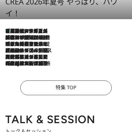
CREA 2026年夏号 やっぱり、ハワ
イ！
【厳選旅コスメ】「多機能アイテムがメイン！」旅好き美容エディターが選んだ夏旅ベストコスメを発表【Mサイズジップ】
2026.8.7
2026.8.6
「荷物が増えるほど旅ストレスは増す」美容ジャーナリストがたどり着いた最終結論。“化粧品を劇的に減らす”感動の凝縮美容とは
2026.8.6
「旅先には金髪ウィッグを持参」日本と同じメイクでは損してる!? 美容ジャーナリストが提案する“掟破りの旅美容”とは
2026.8.6
【厳選旅コスメ】「身軽さ＆UV対策重視！」ヘアアーティストshucoが選んだ夏旅ベストコスメを発表【Mサイズジップ】
2026.8.5
【厳選旅コスメ】国内をあちこち移動する河井菜摘が選んだ夏旅ベストコスメ発表！「リラックスアイテムはマスト」【Mサイズジップ】
2026.8.4
【厳選旅コスメ】「紫外線＆乾燥対策しながらメイク感も！」ヘア＆メイクGeorgeが選んだ夏旅ベストコスメを発表！【Mサイズジップ】
特集 TOP
TALK & SESSION
トーク＆セッション