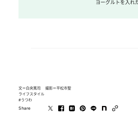
ヨーグルトを入れ
文＝白央篤司 撮影＝平松市聖
ライフスタイル
#うつわ
Share