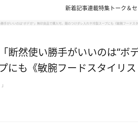
新着記事
連載
特集
トーク＆セ
勝手がいいのは“ボデガ”」無印良品で購入可。麺のつけダレ入れや冷製スープにも《敏腕フードス
「断然使い勝手がいいのは“ボデ
プにも《敏腕フードスタイリス
】」