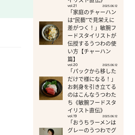
イリスト直伝》
vol.21
2025.06.12
「家庭のチャーハン
は“民藝”で見栄えに
差がつく！」敏腕フ
ードスタイリストが
伝授するうつわの使
い方【チャーハン
篇】
vol.20
2025.06.12
「パックから移した
だけで様になる！」
お刺身を引き立てる
のはこんなうつわた
ち《敏腕フードスタ
イリスト直伝》
vol.19
2025.06.12
「おうちラーメンは
グレーのうつわでグ