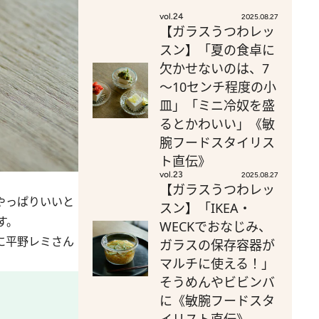
vol.24
2025.08.27
【ガラスうつわレッ
スン】「夏の食卓に
欠かせないのは、7
～10センチ程度の小
皿」「ミニ冷奴を盛
るとかわいい」《敏
腕フードスタイリス
ト直伝》
vol.23
2025.08.27
【ガラスうつわレッ
やっぱりいいと
スン】「IKEA・
す。
WECKでおなじみ、
に平野レミさん
ガラスの保存容器が
マルチに使える！」
そうめんやビビンバ
に《敏腕フードスタ