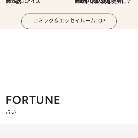
2026.7.30
第15話 アイス
2026.7.30
第8回「同人誌即売会にチャレンジ その2」
コミック＆エッセイルームTOP
FORTUNE
占い