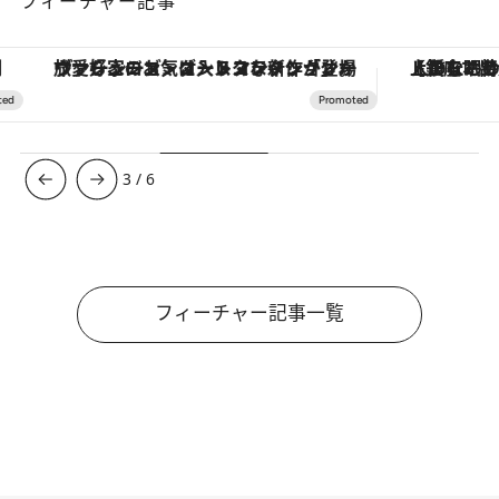
フィーチャー記事
ヴァシュロン・コンスタンタン「オーヴァーシーズ・オートマティック」。旅愛好家のお気に入りコレクションから、ジェンダーレスな新作が登場
【銀座で出合う最旬美容】美髪ケアや上質な眠
3
/
6
フィーチャー記事一覧