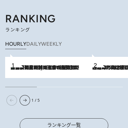
RANKING
ランキング
HOURLY
DAILY
WEEKLY
「最後に見られてよかった」上野動物園の東園パンダ舎が解体前に特別公開。8月16日まで延長されたパネル展と共に辿る“半世紀”のパンダ飼育《解体工事の図面あり》
10 Hours Ago
2026.8.7
「湘南乃風に憧れて」観客大盛上がりの“タオル回し”に、ラッパー顔負けの高速歌唱まで…さだまさし（74）のアグレッシブすぎる現在地
1 / 5
ランキング一覧