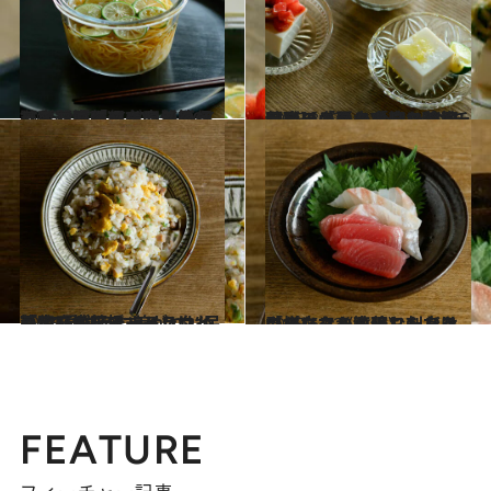
2025.8.27
【ガラスの保存容器篇を読む】【ガラスうつわレッスン】「IKEA・WECKでおなじみ、ガラスの保存容器がマルチに使える！」そうめんやビビンバに《敏腕フードスタイリスト直伝》
ライフスタイル
2025.8.27
【ガラスの小皿篇を読む】【ガラスうつわレッスン】「夏の食卓に欠かせないのは、7～10センチ程度の小皿」「ミニ冷奴を盛るとかわいい」《敏腕フードスタイリスト直伝》
ライフスタイル
2025.6.12
「家庭のチャーハンは“民藝”で見栄えに差がつく！」敏腕フードスタイリストが伝授するうつわの使い方【チャーハン篇】
ライフスタイル
2025.6.12
「パックから移しただけで様になる！」お刺身を引き立てるのはこんなうつわたち《敏腕フードスタイリスト直伝》
ライフスタイル
FEATURE