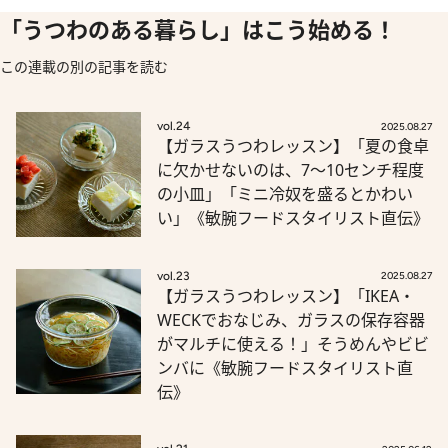
「うつわのある暮らし」はこう始める！
この連載の別の記事を読む
vol.24
2025.08.27
【ガラスうつわレッスン】「夏の食卓
に欠かせないのは、7～10センチ程度
の小皿」「ミニ冷奴を盛るとかわい
い」《敏腕フードスタイリスト直伝》
vol.23
2025.08.27
【ガラスうつわレッスン】「IKEA・
WECKでおなじみ、ガラスの保存容器
がマルチに使える！」そうめんやビビ
ンバに《敏腕フードスタイリスト直
伝》