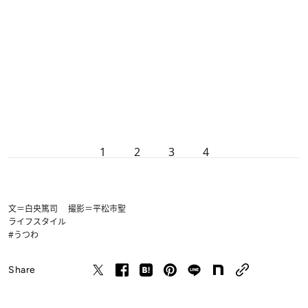
1
2
3
4
文＝白央篤司 撮影＝平松市聖
ライフスタイル
#うつわ
Share