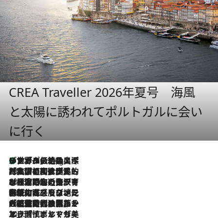
CREA Traveller 2026年夏号 海風
と太陽に誘われてポルトガルに会い
に行く
リスボンの絶品スイーツ「パステル・デ・ナタ」とは？ポルトガル伝統の奥深い世界へ
10 Hours Ago
2026.7.27
「私の祖国はポルトガル語です」国民的詩人フェルナンド・ペソアと、彼が愛した文学の街を歩く
2026.7.26
ポルトガル近海が育む極上の海の幸。キリリと冷えた白ワインと愉しむ、シーフード専門店の贅沢
2026.7.22
伝統の味をモダンに昇華。高感度な地元客が集う、リスボンの最旬ガストロノミー
2026.7.21
大航海時代の栄華から、震災、独裁、そして革命へ。ポルトガル・首都リスボンの石畳に刻まれた「歴史の光と影」
2026.7.13
エッセイ・ヤマザキマリ「慎ましくも美しき国 ポルトガル」