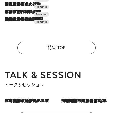
2026.7.24
【夏限定ディナーコース】旬を迎える稚鮎や花ズッキーニなどをイタリア・トスカーナの郷土料理の手法で満喫！
2026.7.17
「土佐和ハーブかき氷」がOMO7高知に登場！生姜、山椒、大葉など目にも舌にも涼を呼ぶ郷土の味
2026.7.10
NEW OPEN！【界 草津】名湯の地に誕生。趣の異なる2種の温泉と上州ならではの会席・蕎麦割烹など美食を味わう究極の癒やし旅
特集 TOP
TALK & SESSION
トーク＆セッション
2026.8.3
「今後値上げがあるとすれば…」「リスクがあるのは今年の冬」エネルギー専門家が語る、ホルムズ海峡封鎖が家庭にもたらす“ある心配”
2026.8.3
「住宅建てられない…」「サーチャージ料の高値が続いている」ホルムズ海峡封鎖による影響はいつまで続く？《エネルギー専門家に聞く“どうなる日本の暮らし”》