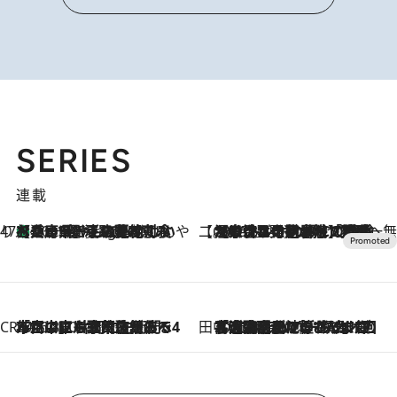
SERIES
連載
47都道府県の手みやげ ひんやりスイーツで夏を満喫
【兵庫県】この夏絶対食べたい 冷やしておいしいおやつ3選 淡路島の恵みをジェラートに集約
10 Hours Ago
【CREA×星野リゾート】唯一無二。癒しと発見が待つ場所へ
2026.8.7
【トンボの足水浴】ヒノキの香りに包まれて涼感マックス！約13℃の湧水かけ流しを避暑地「星野温泉 トンボの湯」で体験
CREA'S CHOICE
2026.8.7
「立川にも歌舞伎があるんだよ」 片岡仁左衛門・市川中車ら豪華座組みで4年目の立川立飛歌舞伎へ
田中稲の勝手に再ブーム
2026.8.7
「湘南乃風に憧れて」観客大盛上がりの“タオル回し”に、ラッパー顔負けの高速歌唱まで…さだまさし（74）のアグレッシブすぎる現在地