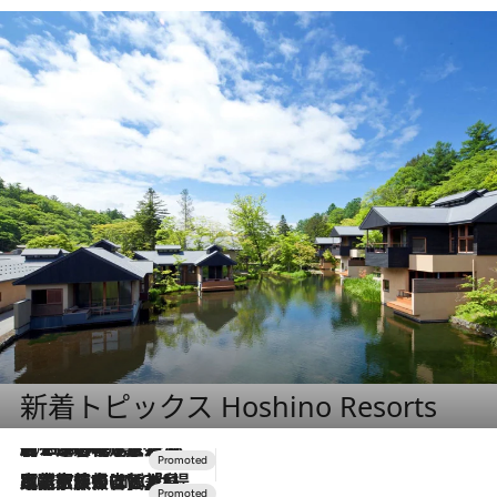
新着トピックス Hoshino Resorts
2026.8.7
【トンボの足水浴】ヒノキの香りに包まれて涼感マックス！約13℃の湧水かけ流しを避暑地「星野温泉 トンボの湯」で体験
2026.7.31
【ホテル帰省】という選択肢をOMOが提案。家族とほどよい距離を保つには「昼は実家、夜は気兼ねなくホテルで！」