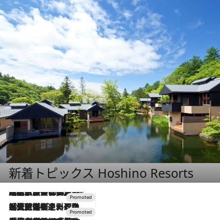
新着トピックス Hoshino Resorts
2026.7.31
【ホテル帰省】という選択肢をOMOが提案。家族とほどよい距離を保つには「昼は実家、夜は気兼ねなくホテルで！」
2026.7.24
【夏限定ディナーコース】旬を迎える稚鮎や花ズッキーニなどをイタリア・トスカーナの郷土料理の手法で満喫！