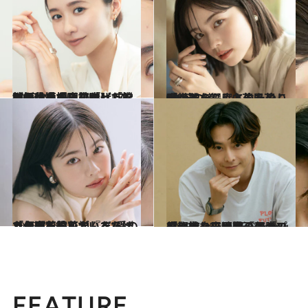
2025.8.5
【はじめから読む】「学校を休むのは」「どうしても我慢できなかった校則が…」『ぼくほし』で教師役・堀田真由（27）が振り返る高校時代
カルチャー
2025.7.19
「復讐を選ぶというのは“茨の道”」小芝風花が、もう一度人生をやり直せるならしてみたいこと
カルチャー
2025.7.19
「台本を読んでいるだけで何回も泣いてしまった」小芝風花が『べらぼう』瀬川役で学んだ“愛のカタチ”
カルチャー
2025.7.15
原作者、平野啓一郎の「期待している」に大プレッシャー！ 新ジャンルのミュージカル『ある男』で身元不明の男「X」役に挑む小池徹平の胸の内
カルチャー
FEATURE