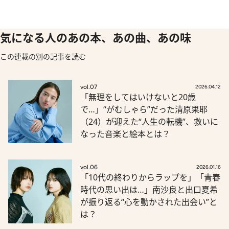
気になる人のあの本、あの曲、あの味
この連載の別の記事を読む
vol.07
2026.04.12
「無理をしてはいけないと20歳
で…」“がむしゃら”だった清原果耶
（24）が迎えた“人生の転機”、救いに
なった音楽と絵本とは？
vol.06
2026.01.16
「10代の終わりからラップを」「青春
時代の思い出は…」南沙良と出口夏希
が振り返る“心を動かされた出会い”と
は？