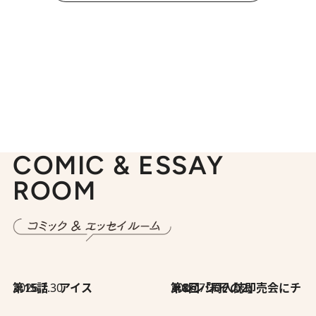
COMIC & ESSAY
ROOM
2026.7.30
第15話 アイス
2026.7.30
第8回「同人誌即売会にチャレンジ その2」