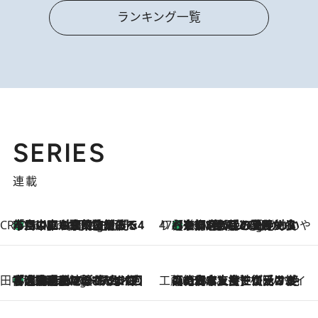
ランキング一覧
SERIES
連載
CREA'S CHOICE
「立川にも歌舞伎があるんだよ」 片岡仁左衛門・市川中車ら豪華座組みで4年目の立川立飛歌舞伎へ
46 Minutes Ago
47都道府県の手みやげ ひんやりスイーツで夏を満喫
【京都府】この夏絶対食べたい 冷やしておいしいおやつ3選 ひと口目から心を掴む新緑のテリーヌ
46 Minutes Ago
田中稲の勝手に再ブーム
「湘南乃風に憧れて」観客大盛上がりの“タオル回し”に、ラッパー顔負けの高速歌唱まで…さだまさし（74）のアグレッシブすぎる現在地
5 Hours Ago
工藤まやのおもてなしハワイ
2026.8.6
【ハワイ土産】ローカルの絶大な支持で復活！ 絶品の幻クッキー《元ファンの日本人女性が受け継いだ名店》