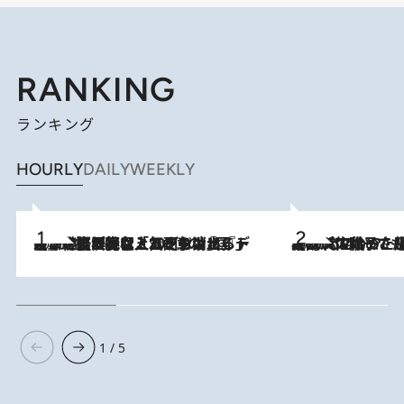
RANKING
ランキング
HOURLY
DAILY
WEEKLY
2026.8.5
【なぜ吉沢亮は「気配を消せる」のか？】興行収入208億の『国宝』を経て挑むミュージカル『ディア・エヴァン・ハンセン』。トップ俳優が舞台上でさらけ出した“孤独”とは
2026.8.5
【阿川佐和子さんの年とる力】なぜ70代で始めた趣味は“こんなに楽しい”のか？ ピアノ、俳句…スランプに陥っても続けられる“ある秘訣”とは
1 / 5