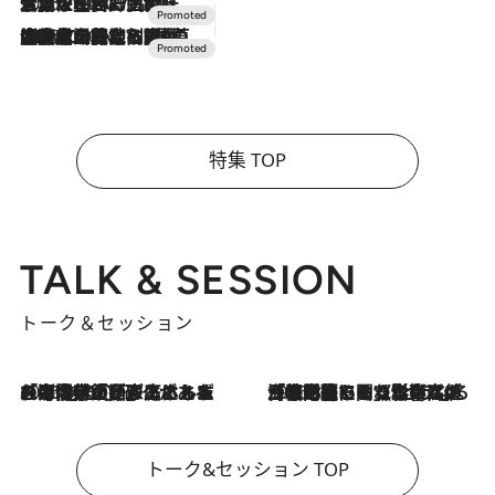
2026.7.17
「土佐和ハーブかき氷」がOMO7高知に登場！生姜、山椒、大葉など目にも舌にも涼を呼ぶ郷土の味
2026.7.10
NEW OPEN！【界 草津】名湯の地に誕生。趣の異なる2種の温泉と上州ならではの会席・蕎麦割烹など美食を味わう究極の癒やし旅
特集 TOP
TALK & SESSION
トーク＆セッション
2026.8.3
「今後値上げがあるとすれば…」「リスクがあるのは今年の冬」エネルギー専門家が語る、ホルムズ海峡封鎖が家庭にもたらす“ある心配”
2026.8.3
「住宅建てられない…」「サーチャージ料の高値が続いている」ホルムズ海峡封鎖による影響はいつまで続く？《エネルギー専門家に聞く“どうなる日本の暮らし”》
トーク&セッション TOP