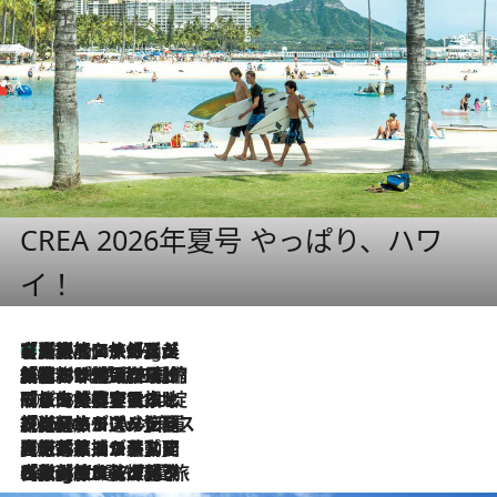
CREA 2026年夏号 やっぱり、ハワ
イ！
【厳選旅コスメ】「多機能アイテムがメイン！」旅好き美容エディターが選んだ夏旅ベストコスメを発表【Mサイズジップ】
46 Minutes Ago
2026.8.6
「荷物が増えるほど旅ストレスは増す」美容ジャーナリストがたどり着いた最終結論。“化粧品を劇的に減らす”感動の凝縮美容とは
2026.8.6
「旅先には金髪ウィッグを持参」日本と同じメイクでは損してる!? 美容ジャーナリストが提案する“掟破りの旅美容”とは
2026.8.6
【厳選旅コスメ】「身軽さ＆UV対策重視！」ヘアアーティストshucoが選んだ夏旅ベストコスメを発表【Mサイズジップ】
2026.8.5
【厳選旅コスメ】国内をあちこち移動する河井菜摘が選んだ夏旅ベストコスメ発表！「リラックスアイテムはマスト」【Mサイズジップ】
2026.8.4
【厳選旅コスメ】「紫外線＆乾燥対策しながらメイク感も！」ヘア＆メイクGeorgeが選んだ夏旅ベストコスメを発表！【Mサイズジップ】