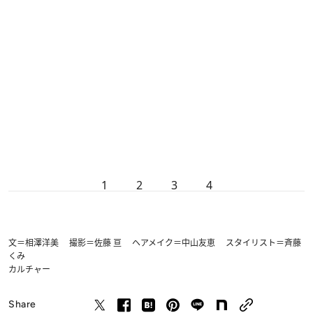
1
2
3
4
文＝相澤洋美 撮影＝佐藤 亘 ヘアメイク＝中山友恵 スタイリスト＝斉藤
くみ
カルチャー
Share