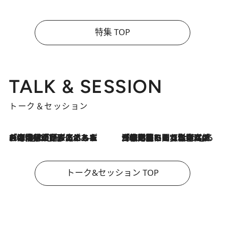
特集 TOP
TALK & SESSION
トーク＆セッション
2026.8.3
「今後値上げがあるとすれば…」「リスクがあるのは今年の冬」エネルギー専門家が語る、ホルムズ海峡封鎖が家庭にもたらす“ある心配”
2026.8.3
「住宅建てられない…」「サーチャージ料の高値が続いている」ホルムズ海峡封鎖による影響はいつまで続く？《エネルギー専門家に聞く“どうなる日本の暮らし”》
トーク&セッション TOP