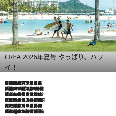
CREA 2026年夏号 やっぱり、ハワ
イ！
【厳選旅コスメ】「多機能アイテムがメイン！」旅好き美容エディターが選んだ夏旅ベストコスメを発表【Mサイズジップ】
2026.8.7
2026.8.6
「荷物が増えるほど旅ストレスは増す」美容ジャーナリストがたどり着いた最終結論。“化粧品を劇的に減らす”感動の凝縮美容とは
2026.8.6
「旅先には金髪ウィッグを持参」日本と同じメイクでは損してる!? 美容ジャーナリストが提案する“掟破りの旅美容”とは
2026.8.6
【厳選旅コスメ】「身軽さ＆UV対策重視！」ヘアアーティストshucoが選んだ夏旅ベストコスメを発表【Mサイズジップ】
2026.8.5
【厳選旅コスメ】国内をあちこち移動する河井菜摘が選んだ夏旅ベストコスメ発表！「リラックスアイテムはマスト」【Mサイズジップ】
2026.8.4
【厳選旅コスメ】「紫外線＆乾燥対策しながらメイク感も！」ヘア＆メイクGeorgeが選んだ夏旅ベストコスメを発表！【Mサイズジップ】