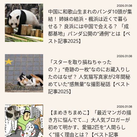
2026.01.08
中国に和歌山生まれのパンダ10頭が集
結！ 姉妹の結浜・楓浜は近くで暮ら
せる？ 良浜には中国で会える？ 「成
都基地」パンダ公開の“通例”とは【ベ
スト記事2025】
2026.01.08
「スターを取り損ねちゃった
の？」“奇跡の一枚”なのにお蔵入りし
たのはなぜ？ 人気猫写真家が2年間秘
めていた“感無量”な撮影秘話【ベスト
記事2025】
2026.01.08
【まめきちまめこ】「最近マンガの描
き方に悩んでて…」大人気ブロガーが
初めて明かす、愛猫2匹を“人間らし
く”描く理由とは？【ベスト記事