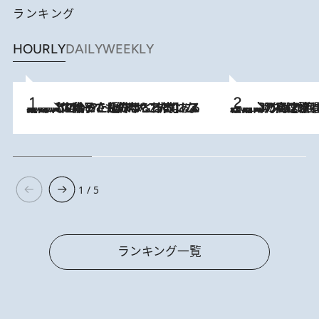
ランキング
HOURLY
DAILY
WEEKLY
2026.8.5
【阿川佐和子さんの年とる力】なぜ70代で始めた趣味は“こんなに楽しい”のか？ ピアノ、俳句…スランプに陥っても続けられる“ある秘訣”とは
2026.8.7
「湘南乃風に憧れて」観客大盛上がりの“タオル回し”に、ラッパー顔負けの高速歌唱まで…さだまさし（74）のアグレッシブすぎる現在地
1 / 5
ランキング一覧