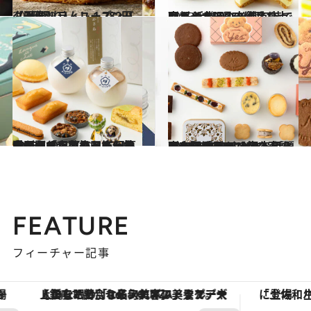
2025.3.9
【画像】ラムレーズンバターミルフィユ 1,782円（3個入り）。
グルメ
2025.2.8
京都＆大阪の老舗名店も！ 近畿7県の絶品お土産ガイド2025《個包装で配りやすい》
グルメ
2025.12.28
大阪駅「大丸梅田店」で手に入れたいキュートな猫デザインのクッキー缶や思わずくすりと笑ってしまうチョコレート、上品なネオ和菓子など個性豊かな10品【ベスト記事2025】
贈りもの
2025.12.28
東京駅「グランスタ東京」で注目の10点！ 話題の(NO) RAISIN SANDWICHやピエール マルコリーニ、Mr. CHEESECAKEの限定品など心躍る品々【ベスト記事2025】
贈りもの
FEATURE
フィーチャー記事
【銀座で出合う最旬美容】美髪ケアや上質な眠り…セルフケアのアップデートから、特別な名入れギフトまで。大人のための「ReFa GINZA」クルーズ