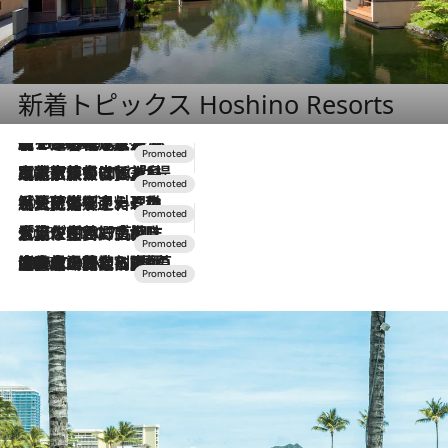
新着トピックス Hoshino Resorts
【トンボの足水浴】ヒノキの香りに包まれて涼感マックス！約13℃の湧水かけ流しを避暑地「星野温泉 トンボの湯」で体験
2026.8.7
2026.7.31
【ホテル帰省】という選択肢をOMOが提案。家族とほどよい距離を保つには「昼は実家、夜は気兼ねなくホテルで！」
2026.7.24
【夏限定ディナーコース】旬を迎える稚鮎や花ズッキーニなどをイタリア・トスカーナの郷土料理の手法で満喫！
2026.7.17
「土佐和ハーブかき氷」がOMO7高知に登場！生姜、山椒、大葉など目にも舌にも涼を呼ぶ郷土の味
2026.7.10
NEW OPEN！【界 草津】名湯の地に誕生。趣の異なる2種の温泉と上州ならではの会席・蕎麦割烹など美食を味わう究極の癒やし旅