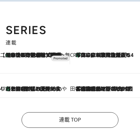
SERIES
連載
【CREA×星野リゾート】唯一無二。癒しと発見が待つ場所へ
【トンボの足水浴】ヒノキの香りに包まれて涼感マックス！約13℃の湧水かけ流しを避暑地「星野温泉 トンボの湯」で体験
2026.8.7
CREA'S CHOICE
「立川にも歌舞伎があるんだよ」 片岡仁左衛門・市川中車ら豪華座組みで4年目の立川立飛歌舞伎へ
2026.8.7
47都道府県の手みやげ ひんやりスイーツで夏を満喫
【京都府】この夏絶対食べたい 冷やしておいしいおやつ3選 ひと口目から心を掴む新緑のテリーヌ
2026.8.7
田中稲の勝手に再ブーム
2026.8.7
「湘南乃風に憧れて」観客大盛上がりの“タオル回し”に、ラッパー顔負けの高速歌唱まで…さだまさし（74）のアグレッシブすぎる現在地
連載 TOP