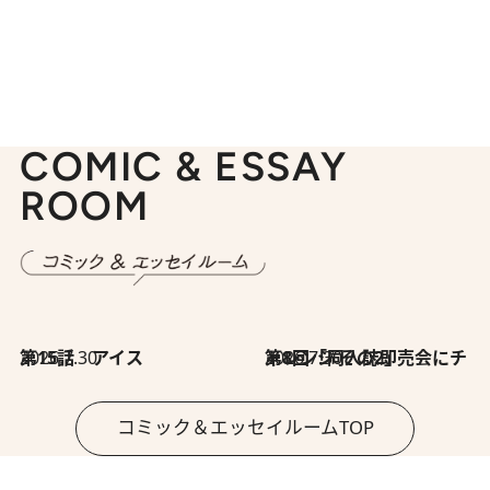
COMIC & ESSAY
ROOM
2026.7.30
第15話 アイス
2026.7.30
第8回「同人誌即売会にチャレンジ その2」
コミック＆エッセイルームTOP