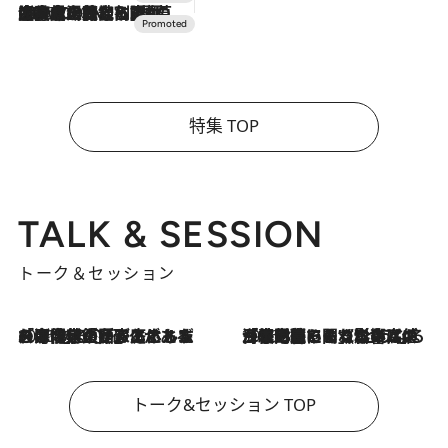
2026.7.10
NEW OPEN！【界 草津】名湯の地に誕生。趣の異なる2種の温泉と上州ならではの会席・蕎麦割烹など美食を味わう究極の癒やし旅
特集 TOP
TALK & SESSION
トーク＆セッション
2026.8.3
「今後値上げがあるとすれば…」「リスクがあるのは今年の冬」エネルギー専門家が語る、ホルムズ海峡封鎖が家庭にもたらす“ある心配”
2026.8.3
「住宅建てられない…」「サーチャージ料の高値が続いている」ホルムズ海峡封鎖による影響はいつまで続く？《エネルギー専門家に聞く“どうなる日本の暮らし”》
トーク&セッション TOP