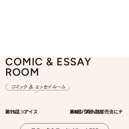
COMIC & ESSAY
ROOM
2026.7.30
第15話 アイス
2026.7.30
第8回「同人誌即売会にチャレンジ その2」