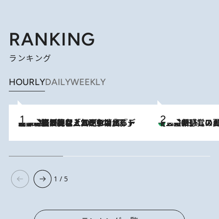
RANKING
ランキング
HOURLY
DAILY
WEEKLY
2026.8.5
【なぜ吉沢亮は「気配を消せる」のか？】興行収入208億の『国宝』を経て挑むミュージカル『ディア・エヴァン・ハンセン』。トップ俳優が舞台上でさらけ出した“孤独”とは
【三重県】この夏絶対食べたい 冷やしておいしいおやつ3選 お餅×ア
2026.8.6
1 / 5