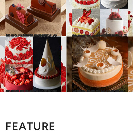
2024.11.29
【ジャン＝ポール・エヴァン】〈新しい世界〉をイメージしたカカオの旅！ 3種のビュッシュ ドゥ ノエルが登場
グルメ
2024.11.30
“あまりん”“古都華”…厳選イチゴをふんだんに使ったクラシックで贅沢なショートケーキ【13選】
グルメ
2024.12.2
イチゴが溢れ、バラが咲き誇る スタイリッシュな進化系のショートケーキで注目の的に【9選】
グルメ
2024.10.9
【フォーシーズンズホテル東京大手町】 洋梨とキャラメルの味わいが重なる新作やおひとり様用ケーキも登場！
グルメ
FEATURE