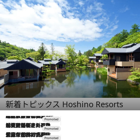
新着トピックス Hoshino Resorts
2026.7.31
【ホテル帰省】という選択肢をOMOが提案。家族とほどよい距離を保つには「昼は実家、夜は気兼ねなくホテルで！」
2026.7.24
【夏限定ディナーコース】旬を迎える稚鮎や花ズッキーニなどをイタリア・トスカーナの郷土料理の手法で満喫！
2026.7.17
「土佐和ハーブかき氷」がOMO7高知に登場！生姜、山椒、大葉など目にも舌にも涼を呼ぶ郷土の味