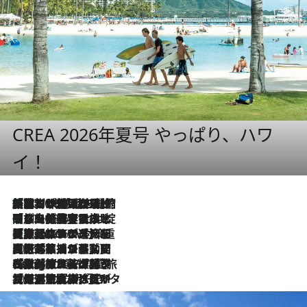
CREA 2026年夏号 やっぱり、ハワ
イ！
「荷物が増えるほど旅ストレスは増す」美容ジャーナリストがたどり着いた最終結論。“化粧品を劇的に減らす”感動の凝縮美容とは
2026.8.6
「旅先には金髪ウィッグを持参」日本と同じメイクでは損してる!? 美容ジャーナリストが提案する“掟破りの旅美容”とは
2026.8.6
【厳選旅コスメ】「身軽さ＆UV対策重視！」ヘアアーティストshucoが選んだ夏旅ベストコスメを発表【Mサイズジップ】
2026.8.6
2026.8.5
【厳選旅コスメ】国内をあちこち移動する河井菜摘が選んだ夏旅ベストコスメ発表！「リラックスアイテムはマスト」【Mサイズジップ】
2026.8.4
【厳選旅コスメ】「紫外線＆乾燥対策しながらメイク感も！」ヘア＆メイクGeorgeが選んだ夏旅ベストコスメを発表！【Mサイズジップ】
2026.8.3
【厳選旅コスメ】「保湿もタイパ重視！」“サウナ好き”タレント清水みさとが愛用する夏旅ベストコスメを発表！【Mサイズジップ】