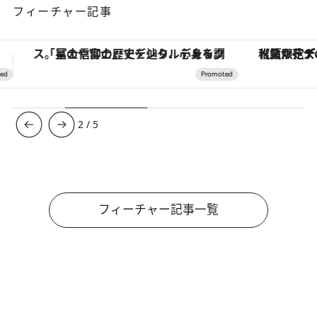
フィーチャー記事
【夏限定ディナーコース】旬を迎える稚鮎や花ズッキーニなどをイタリア・トスカーナの郷土料理の手法で満喫！
【銀座で出合う最旬美容】美髪ケアや上質な眠
3
/
5
フィーチャー記事一覧