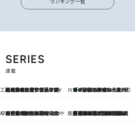
ランキング一覧
SERIES
連載
工藤まやのおもてなしハワイ
【ハワイ土産】ローカルの絶大な支持で復活！ 絶品の幻クッキー《元ファンの日本人女性が受け継いだ名店》
2026.8.6
ハワイ賢者 リサのお気に入りリスト
あの伝説の限定トートも！ リニューアルした「ディーン＆デルーカ ハワイ」で必須のお土産8選
2026.8.6
47都道府県の手みやげ ひんやりスイーツで夏を満喫
【三重県】この夏絶対食べたい 冷やしておいしいおやつ3選 お餅×アイスの新感覚スイーツ
2026.8.6
齋藤 薫 美容脳ルネサンス
「荷物が増えるほど旅ストレスは増す」美容ジャーナリストがたどり着いた最終結論。“化粧品を劇的に減らす”感動の凝縮美容とは
2026.8.6