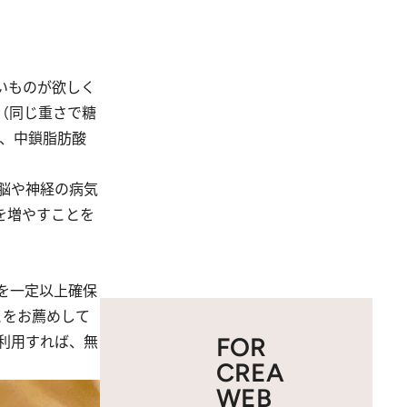
いものが欲しく
（同じ重さで糖
際、中鎖脂肪酸
脳や神経の病気
を増やすことを
を一定以上確保
とをお薦めして
利用すれば、無
FOR
CREA
WEB