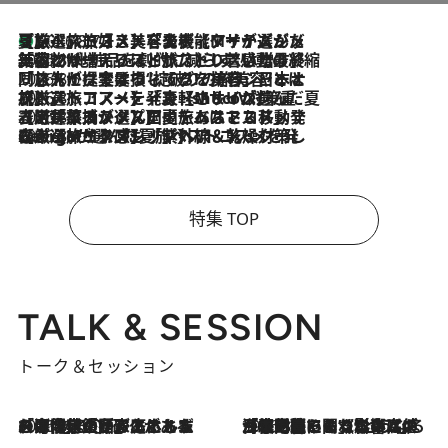
【厳選旅コスメ】「多機能アイテムがメイン！」旅好き美容エディターが選んだ夏旅ベストコスメを発表【Mサイズジップ】
2026.8.7
2026.8.6
「荷物が増えるほど旅ストレスは増す」美容ジャーナリストがたどり着いた最終結論。“化粧品を劇的に減らす”感動の凝縮美容とは
2026.8.6
「旅先には金髪ウィッグを持参」日本と同じメイクでは損してる!? 美容ジャーナリストが提案する“掟破りの旅美容”とは
2026.8.6
【厳選旅コスメ】「身軽さ＆UV対策重視！」ヘアアーティストshucoが選んだ夏旅ベストコスメを発表【Mサイズジップ】
2026.8.5
【厳選旅コスメ】国内をあちこち移動する河井菜摘が選んだ夏旅ベストコスメ発表！「リラックスアイテムはマスト」【Mサイズジップ】
2026.8.4
【厳選旅コスメ】「紫外線＆乾燥対策しながらメイク感も！」ヘア＆メイクGeorgeが選んだ夏旅ベストコスメを発表！【Mサイズジップ】
特集 TOP
TALK & SESSION
トーク＆セッション
2026.8.3
「今後値上げがあるとすれば…」「リスクがあるのは今年の冬」エネルギー専門家が語る、ホルムズ海峡封鎖が家庭にもたらす“ある心配”
2026.8.3
「住宅建てられない…」「サーチャージ料の高値が続いている」ホルムズ海峡封鎖による影響はいつまで続く？《エネルギー専門家に聞く“どうなる日本の暮らし”》