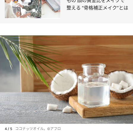
もの 顔の黄金比をメイクで
整える “骨格補正メイク”とは
4 / 5
ココナッツオイル。©アフロ