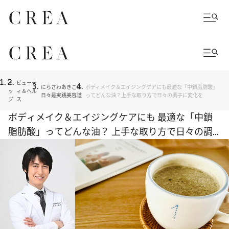
ト
ビューテ
にらさわあきこの
ボディメイク＆エイジングケアにも最適な「中鎖脂肪酸」
ッ
ィ＆ヘル
日々是実践美容道
ってどんな油？上手な取り方で日々の調子に変化を
プ
ス
ボディメイク＆エイジングケアにも 最適な「中鎖
脂肪酸」ってどんな油？ 上手な取り方で日々の調
子に変化を