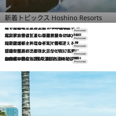
新着トピックス Hoshino Resorts
【トンボの足水浴】ヒノキの香りに包まれて涼感マックス！約13℃の湧水かけ流しを避暑地「星野温泉 トンボの湯」で体験
2026.8.7
2026.7.31
【ホテル帰省】という選択肢をOMOが提案。家族とほどよい距離を保つには「昼は実家、夜は気兼ねなくホテルで！」
2026.7.24
【夏限定ディナーコース】旬を迎える稚鮎や花ズッキーニなどをイタリア・トスカーナの郷土料理の手法で満喫！
2026.7.17
「土佐和ハーブかき氷」がOMO7高知に登場！生姜、山椒、大葉など目にも舌にも涼を呼ぶ郷土の味
2026.7.10
NEW OPEN！【界 草津】名湯の地に誕生。趣の異なる2種の温泉と上州ならではの会席・蕎麦割烹など美食を味わう究極の癒やし旅