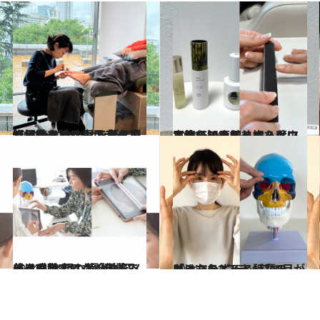
2024.6.9
軽い巻き爪は専用テープで解決できる サンダル履きになる前に！ 人気サロン uka（ウカ）で巻き爪と足のケア
ビューティ＆ヘルス
2024.6.16
二枚爪の原因とは？【ウカ直伝】意外と知らない正しい爪の切り方＆ケア方法を知って美爪を手に入れる
ビューティ＆ヘルス
2024.4.28
美は感覚ではなく理論で作るもの 顔の黄金比をメイクで整える “骨格補正メイク”とは
ビューティ＆ヘルス
2024.4.21
たったの2ステップで目がぱっちりすると話題の「まぶたどっこいしょ」とは？
ビューティ＆ヘルス