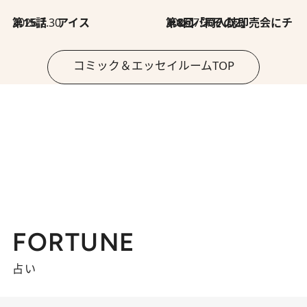
2026.7.30
第15話 アイス
2026.7.30
第8回「同人誌即売会にチャレンジ その2」
コミック＆エッセイルームTOP
FORTUNE
占い