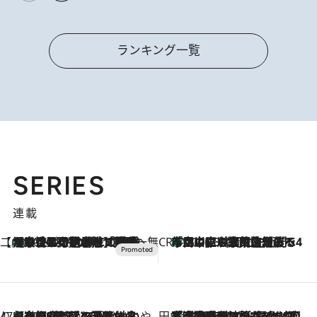
ランキング一覧
SERIES
連載
【CREA×星野リゾート】唯一無二。癒しと発見が待つ場所へ
【トンボの足水浴】ヒノキの香りに包まれて涼感マックス！約13℃の湧水かけ流しを避暑地「星野温泉 トンボの湯」で体験
2026.8.7
CREA'S CHOICE
「立川にも歌舞伎があるんだよ」 片岡仁左衛門・市川中車ら豪華座組みで4年目の立川立飛歌舞伎へ
2026.8.7
47都道府県の手みやげ ひんやりスイーツで夏を満喫
【京都府】この夏絶対食べたい 冷やしておいしいおやつ3選 ひと口目から心を掴む新緑のテリーヌ
2026.8.7
田中稲の勝手に再ブーム
「湘南乃風に憧れて」観客大盛上がりの“タオル回し”に、ラッパー顔負けの高速歌唱まで…さだまさし（74）のアグレッシブすぎる現在地
2026.8.7