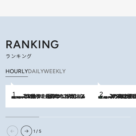
RANKING
ランキング
HOURLY
DAILY
WEEKLY
2026.8.5
【阿川佐和子さんの年とる力】なぜ70代で始めた趣味は“こんなに楽しい”のか？ ピアノ、俳句…スランプに陥っても続けられる“ある秘訣”とは
「湘南乃風に憧れて」観客大盛上がりの“タオル回し”に、ラッパー顔負けの高速歌唱まで…さだまさし（74）のアグレッシブすぎる現在地
2026.8.7
1 / 5