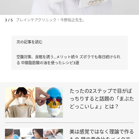
3 / 5
ブレインケアクリニック・今野裕之先生。
次の記事を読む
空腹対策、良眠を誘う…メリット続々 ズボラでも毎日続けられ
る 中鎖脂肪酸の油を使ったレシピ3選
たったの2ステップで目がぱ
っちりすると話題の「まぶた
どっこいしょ」とは？
美は感覚ではなく理論で作る