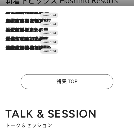
新着トピックス Hoshino Resorts
2026.8.7
【トンボの足水浴】ヒノキの香りに包まれて涼感マックス！約13℃の湧水かけ流しを避暑地「星野温泉 トンボの湯」で体験
2026.7.31
【ホテル帰省】という選択肢をOMOが提案。家族とほどよい距離を保つには「昼は実家、夜は気兼ねなくホテルで！」
2026.7.24
【夏限定ディナーコース】旬を迎える稚鮎や花ズッキーニなどをイタリア・トスカーナの郷土料理の手法で満喫！
2026.7.17
「土佐和ハーブかき氷」がOMO7高知に登場！生姜、山椒、大葉など目にも舌にも涼を呼ぶ郷土の味
2026.7.10
NEW OPEN！【界 草津】名湯の地に誕生。趣の異なる2種の温泉と上州ならではの会席・蕎麦割烹など美食を味わう究極の癒やし旅
特集 TOP
TALK & SESSION
トーク＆セッション