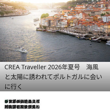
CREA Traveller 2026年夏号 海風
と太陽に誘われてポルトガルに会い
に行く
リスボンの絶品スイーツ「パステル・デ・ナタ」とは？ポルトガル伝統の奥深い世界へ
2026.8.8
2026.7.27
「私の祖国はポルトガル語です」国民的詩人フェルナンド・ペソアと、彼が愛した文学の街を歩く