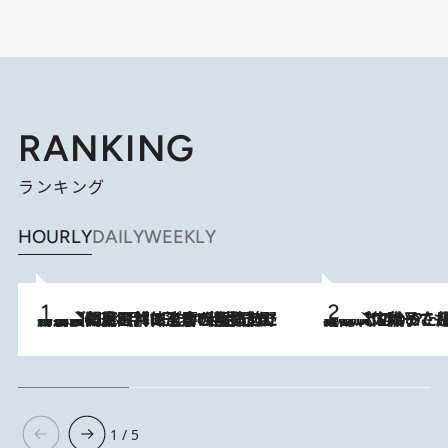
RANKING
ランキング
HOURLY
DAILY
WEEKLY
「最後に見られてよかった」上野動物園の東園パンダ舎が解体前に特別公開。8月16日まで延長されたパネル展と共に辿る“半世紀”のパンダ飼育《解体工事の図面あり》
2026.8.8
2026.8.5
【阿川佐和子さんの年とる力】なぜ70代で始めた趣味は“こんなに楽しい”のか？ ピアノ、俳句…スランプに陥っても続けられる“ある秘訣”とは
1 / 5