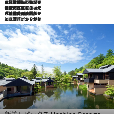
2026.7.26
ポルトガル近海が育む極上の海の幸。キリリと冷えた白ワインと愉しむ、シーフード専門店の贅沢
2026.7.22
伝統の味をモダンに昇華。高感度な地元客が集う、リスボンの最旬ガストロノミー
2026.7.21
大航海時代の栄華から、震災、独裁、そして革命へ。ポルトガル・首都リスボンの石畳に刻まれた「歴史の光と影」
2026.7.13
エッセイ・ヤマザキマリ「慎ましくも美しき国 ポルトガル」