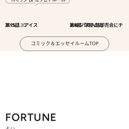
2026.7.30
第15話 アイス
2026.7.30
第8回「同人誌即売会にチャレンジ その2」
コミック＆エッセイルームTOP
FORTUNE
占い