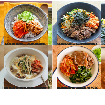
2024.6.22
ヘルシー「ベジビビンバ」レシピ しっかり炒めたえのきのナムルが美味 見た目も美しくて気分が上がる！
グルメ
2023.11.29
【火を使わないお手軽レシピ】 レンチンで簡単「ビビンバ丼」 野菜もたっぷり摂れて優秀＆美味！
グルメ
2023.11.15
【おうちでできる韓国料理レシピ】 もやしとニラのナムルのっけクッパ なめこのとろみで卵ふ～んわり
グルメ
2023.9.11
【ごはんが進むやみつき丼レシピ】 焼肉、キムチ、野菜ナムルの三色丼 野菜ナムルは好きなもので作ろう！
グルメ