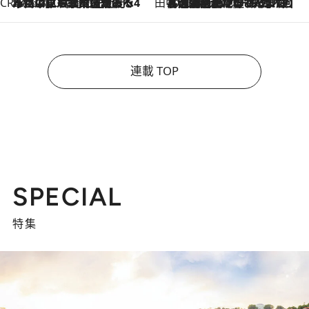
CREA'S CHOICE
2026.8.7
「立川にも歌舞伎があるんだよ」 片岡仁左衛門・市川中車ら豪華座組みで4年目の立川立飛歌舞伎へ
田中稲の勝手に再ブーム
2026.8.7
「湘南乃風に憧れて」観客大盛上がりの“タオル回し”に、ラッパー顔負けの高速歌唱まで…さだまさし（74）のアグレッシブすぎる現在地
連載 TOP
SPECIAL
特集