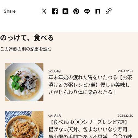
Share
のっけて、食べる
この連載の別の記事を読む
vol.849
2024.12.27
年末年始の疲れた胃をいたわる【お茶
漬け＆お粥レシピ7選】優しい美味し
さがじんわり体に染みわたる！
vol.848
2024.12.20
【食べれば〇〇シリーズレシピ7選】
揚げない天丼、包まないいなり寿司…
最小限の手間であら不思議、〇〇の味