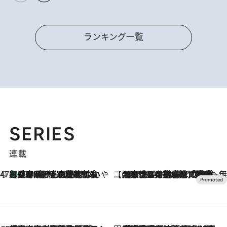
ランキング一覧
SERIES
連載
47都道府県の手みやげ ひんやりスイーツで夏を満喫
【兵庫県】この夏絶対食べたい 冷やしておいしいおやつ3選 淡路島の恵みをジェラートに集約
2026.8.8
【CREA×星野リゾート】唯一無二。癒しと発見が待つ場所へ
2026.8.7
【トンボの足水浴】ヒノキの香りに包まれて涼感マックス！約13℃の湧水かけ流しを避暑地「星野温泉 トンボの湯」で体験