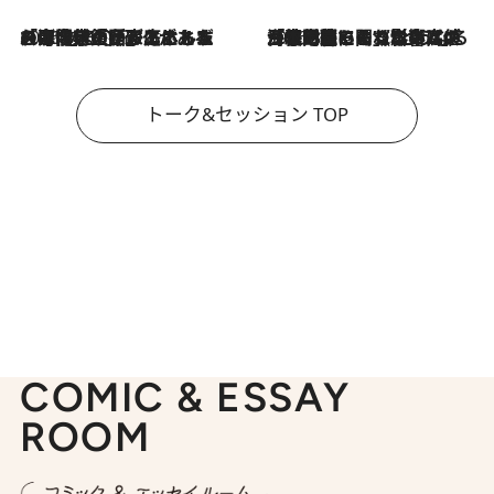
2026.8.3
「今後値上げがあるとすれば…」「リスクがあるのは今年の冬」エネルギー専門家が語る、ホルムズ海峡封鎖が家庭にもたらす“ある心配”
2026.8.3
「住宅建てられない…」「サーチャージ料の高値が続いている」ホルムズ海峡封鎖による影響はいつまで続く？《エネルギー専門家に聞く“どうなる日本の暮らし”》
トーク&セッション TOP
COMIC & ESSAY
ROOM