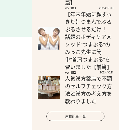
篇】
vol.183
2024.12.30
【年末年始に顔すっ
きり】つまんでぷる
ぷるさせるだけ！
話題のボディケアメ
ソッド“つまぷる”の
みっこ先生に簡
単“首肩つまぷる”を
習いました【前篇】
vol.182
2024.10.31
人気漢方薬店で不調
のセルフチェック方
法と漢方の考え方を
教わりました
連載記事一覧