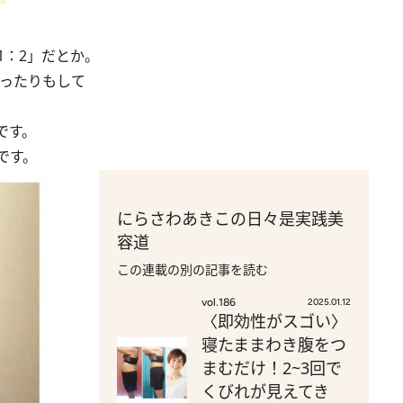
：2」だとか。
思ったりもして
です。
です。
にらさわあきこの日々是実践美
容道
この連載の別の記事を読む
vol.186
2025.01.12
〈即効性がスゴい〉
寝たままわき腹をつ
まむだけ！2~3回で
くびれが見えてき