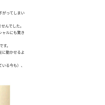
下がってしまい
ませんでした。
シャルにも驚き
です。
在に動かせるよ
ている今も）、