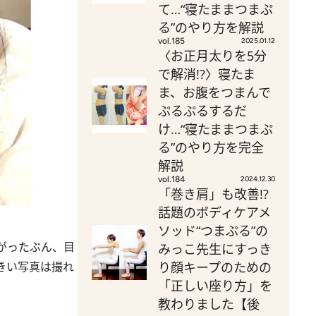
て…“寝たままつまぷ
る”のやり方を解説
vol.185
2025.01.12
〈お正月太りを5分
で解消!?〉寝たま
ま、お腹をつまんで
ぷるぷるするだ
け…“寝たままつまぷ
る”のやり方を完全
解説
vol.184
2024.12.30
「巻き肩」も改善!?
話題のボディケアメ
ソッド“つまぷる”の
がったぶん、目
みっこ先生にすっき
きい写真は撮れ
り顔キープのための
「正しい座り方」を
教わりました【後