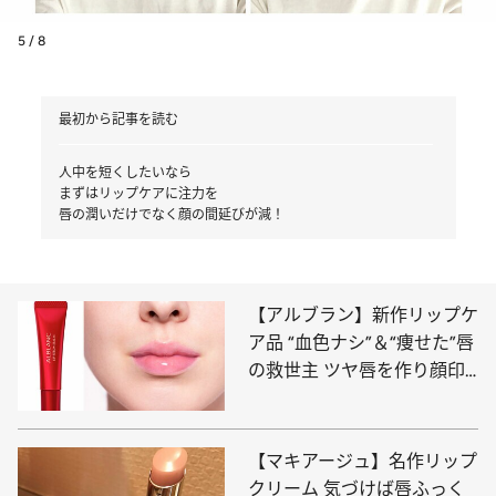
5 / 8
最初から記事を読む
人中を短くしたいなら
まずはリップケアに注力を
唇の潤いだけでなく顔の間延びが減！
【アルブラン】新作リップケ
ア品 “血色ナシ”＆“痩せた”唇
の救世主 ツヤ唇を作り顔印
象もチェンジ！
【マキアージュ】名作リップ
クリーム 気づけば唇ふっく