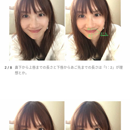
2 / 8
鼻下から上唇までの長さと下唇からあご先までの長さは「1：2」が理
想とか。