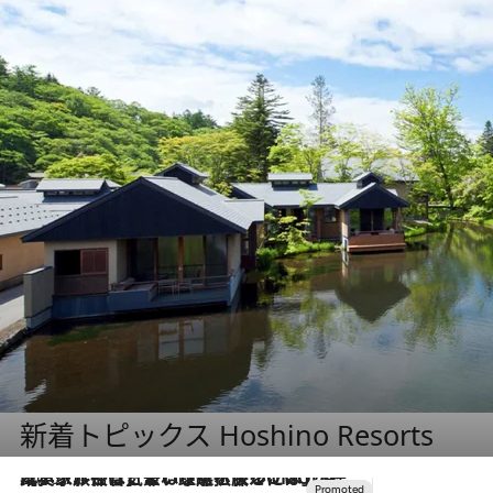
新着トピックス Hoshino Resorts
2026.7.31
【ホテル帰省】という選択肢をOMOが提案。家族とほどよい距離を保つには「昼は実家、夜は気兼ねなくホテルで！」