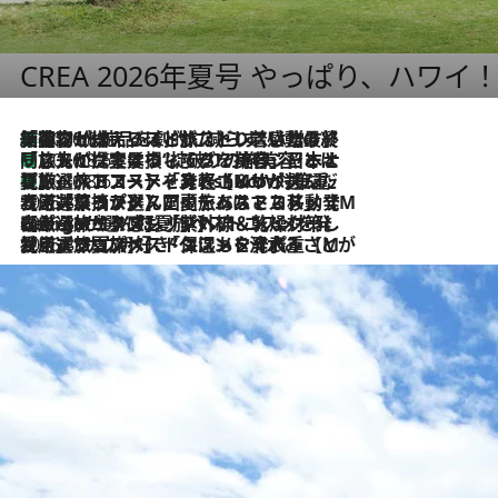
CREA 2026年夏号 やっぱり、ハワイ
「荷物が増えるほど旅ストレスは増す」美容ジャーナリストがたどり着いた最終結論。“化粧品を劇的に減らす”感動の凝縮美容とは
2026.8.6
「旅先には金髪ウィッグを持参」日本と同じメイクでは損してる!? 美容ジャーナリストが提案する“掟破りの旅美容”とは
2026.8.6
【厳選旅コスメ】「身軽さ＆UV対策重視！」ヘアアーティストshucoが選んだ夏旅ベストコスメを発表【Mサイズジップ】
2026.8.6
2026.8.5
【厳選旅コスメ】国内をあちこち移動する河井菜摘が選んだ夏旅ベストコスメ発表！「リラックスアイテムはマスト」【Mサイズジップ】
2026.8.4
【厳選旅コスメ】「紫外線＆乾燥対策しながらメイク感も！」ヘア＆メイクGeorgeが選んだ夏旅ベストコスメを発表！【Mサイズジップ】
2026.8.3
【厳選旅コスメ】「保湿もタイパ重視！」“サウナ好き”タレント清水みさとが愛用する夏旅ベストコスメを発表！【Mサイズジップ】