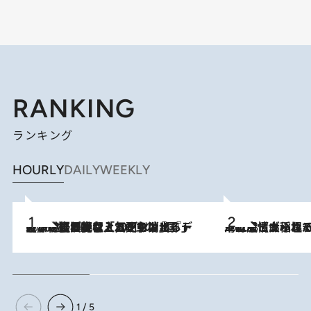
RANKING
ランキング
HOURLY
DAILY
WEEKLY
2026.8.5
【なぜ吉沢亮は「気配を消せる」のか？】興行収入208億の『国宝』を経て挑むミュージカル『ディア・エヴァン・ハンセン』。トップ俳優が舞台上でさらけ出した“孤独”とは
2026.8.5
下町風情あふれる台北屈指の人気エリア・大稲埕でセンスのいい台湾土産《ヴィン
1 / 5