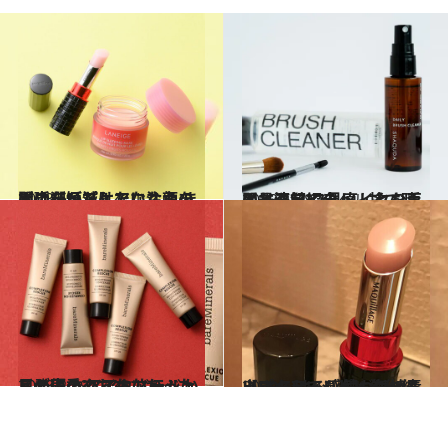
2023.6.4
人中を短くしたいなら まずはリップケアに注力を 唇の潤いだけでなく顔の間延びが減！
ビューティ＆ヘルス
2023.5.28
メイクアイテム、捨て時の最適解 フルメイクを再開する前に 見直しとお手入れ法を紹介
ビューティ＆ヘルス
2023.2.19
目の下のクマもなかったことに？ ベアミネラルから発売の アイカバージェルが優秀でした
ビューティ＆ヘルス
2023.2.21
【マキアージュ】名作リップクリーム 気づけば唇ふっくらでリピーター続出 とろける感触も気持ちいい！
ビューティ＆ヘルス