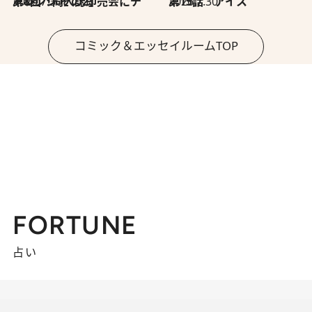
2026.7.30
第8回「同人誌即売会にチャレンジ その2」
2026.7.30
第15話 アイス
コミック＆エッセイルームTOP
FORTUNE
占い