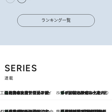
ランキング一覧
SERIES
連載
工藤まやのおもてなしハワイ
【ハワイ土産】ローカルの絶大な支持で復活！ 絶品の幻クッキー《元ファンの日本人女性が受け継いだ名店》
2026.8.6
ハワイ賢者 リサのお気に入りリスト
あの伝説の限定トートも！ リニューアルした「ディーン＆デルーカ ハワイ」で必須のお土産8選
2026.8.6
47都道府県の手みやげ ひんやりスイーツで夏を満喫
【三重県】この夏絶対食べたい 冷やしておいしいおやつ3選 お餅×アイスの新感覚スイーツ
2026.8.6
齋藤 薫 美容脳ルネサンス
「荷物が増えるほど旅ストレスは増す」美容ジャーナリストがたどり着いた最終結論。“化粧品を劇的に減らす”感動の凝縮美容とは
2026.8.6