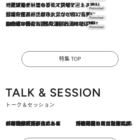
2026.7.24
【夏限定ディナーコース】旬を迎える稚鮎や花ズッキーニなどをイタリア・トスカーナの郷土料理の手法で満喫！
2026.7.17
「土佐和ハーブかき氷」がOMO7高知に登場！生姜、山椒、大葉など目にも舌にも涼を呼ぶ郷土の味
2026.7.10
NEW OPEN！【界 草津】名湯の地に誕生。趣の異なる2種の温泉と上州ならではの会席・蕎麦割烹など美食を味わう究極の癒やし旅
特集 TOP
TALK & SESSION
トーク＆セッション
2026.8.3
「今後値上げがあるとすれば…」「リスクがあるのは今年の冬」エネルギー専門家が語る、ホルムズ海峡封鎖が家庭にもたらす“ある心配”
2026.8.3
「住宅建てられない…」「サーチャージ料の高値が続いている」ホルムズ海峡封鎖による影響はいつまで続く？《エネルギー専門家に聞く“どうなる日本の暮らし”》