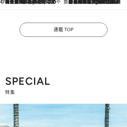
47都道府県の手みやげ ひんやりスイーツで夏を満喫
【三重県】この夏絶対食べたい 冷やしておいしいおやつ3選 お餅×アイスの新感覚スイーツ
9 Hours Ago
齋藤 薫 美容脳ルネサンス
「荷物が増えるほど旅ストレスは増す」美容ジャーナリストがたどり着いた最終結論。“化粧品を劇的に減らす”感動の凝縮美容とは
9 Hours Ago
連載 TOP
SPECIAL
特集