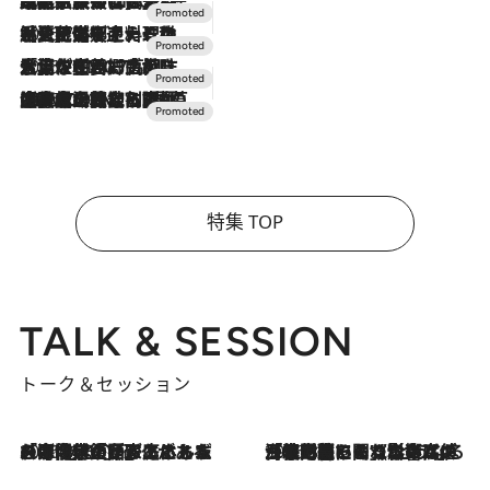
2026.7.31
【ホテル帰省】という選択肢をOMOが提案。家族とほどよい距離を保つには「昼は実家、夜は気兼ねなくホテルで！」
2026.7.24
【夏限定ディナーコース】旬を迎える稚鮎や花ズッキーニなどをイタリア・トスカーナの郷土料理の手法で満喫！
2026.7.17
「土佐和ハーブかき氷」がOMO7高知に登場！生姜、山椒、大葉など目にも舌にも涼を呼ぶ郷土の味
2026.7.10
NEW OPEN！【界 草津】名湯の地に誕生。趣の異なる2種の温泉と上州ならではの会席・蕎麦割烹など美食を味わう究極の癒やし旅
特集 TOP
TALK & SESSION
トーク＆セッション
2026.8.3
「今後値上げがあるとすれば…」「リスクがあるのは今年の冬」エネルギー専門家が語る、ホルムズ海峡封鎖が家庭にもたらす“ある心配”
2026.8.3
「住宅建てられない…」「サーチャージ料の高値が続いている」ホルムズ海峡封鎖による影響はいつまで続く？《エネルギー専門家に聞く“どうなる日本の暮らし”》