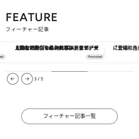
FEATURE
フィーチャー記事
【銀座で出合う最旬美容】美髪ケアや上質な眠り…セルフケアのアップデートから、特別な名入れギフトまで。大人のための「ReFa GINZA」クルーズ
3
/
5
フィーチャー記事一覧