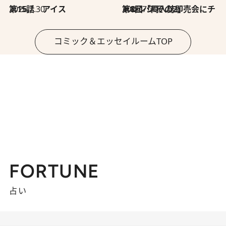
2026.7.30
第15話 アイス
2026.7.30
第8回「同人誌即売会にチャレンジ その2」
コミック＆エッセイルームTOP
FORTUNE
占い