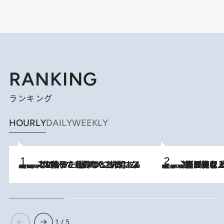
RANKING
ランキング
HOURLY
DAILY
WEEKLY
2026.8.5
【阿川佐和子さんの年とる力】なぜ70代で始めた趣味は“こんなに楽しい”のか？ ピアノ、俳句…スランプに陥っても続けられる“ある秘訣”とは
2026.8.5
【なぜ吉沢亮は「気配を消せる」のか？】興行収入208億の『国宝』を経て挑むミュージカル『ディア・エヴァン・ハンセン』。トップ俳優が舞台上でさらけ出した“孤独”とは
1 / 5