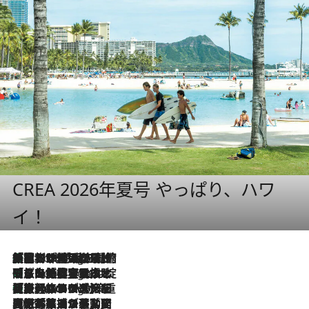
CREA 2026年夏号 やっぱり、ハワ
イ！
「荷物が増えるほど旅ストレスは増す」美容ジャーナリストがたどり着いた最終結論。“化粧品を劇的に減らす”感動の凝縮美容とは
9 Hours Ago
「旅先には金髪ウィッグを持参」日本と同じメイクでは損してる!? 美容ジャーナリストが提案する“掟破りの旅美容”とは
9 Hours Ago
【厳選旅コスメ】「身軽さ＆UV対策重視！」ヘアアーティストshucoが選んだ夏旅ベストコスメを発表【Mサイズジップ】
9 Hours Ago
2026.8.5
【厳選旅コスメ】国内をあちこち移動する河井菜摘が選んだ夏旅ベストコスメ発表！「リラックスアイテムはマスト」【Mサイズジップ】