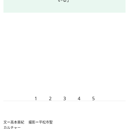
1
2
3
4
5
文＝高本亜紀 撮影＝平松市聖
カルチャー