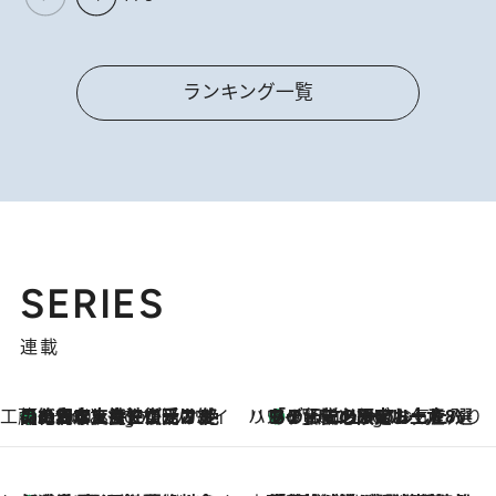
ランキング一覧
SERIES
連載
工藤まやのおもてなしハワイ
【ハワイ土産】ローカルの絶大な支持で復活！ 絶品の幻クッキー《元ファンの日本人女性が受け継いだ名店》
9 Hours Ago
ハワイ賢者 リサのお気に入りリスト
あの伝説の限定トートも！ リニューアルした「ディーン＆デルーカ ハワイ」で必須のお土産8選
9 Hours Ago