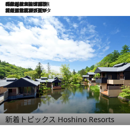
2026.8.4
【厳選旅コスメ】「紫外線＆乾燥対策しながらメイク感も！」ヘア＆メイクGeorgeが選んだ夏旅ベストコスメを発表！【Mサイズジップ】
2026.8.3
【厳選旅コスメ】「保湿もタイパ重視！」“サウナ好き”タレント清水みさとが愛用する夏旅ベストコスメを発表！【Mサイズジップ】
新着トピックス Hoshino Resorts