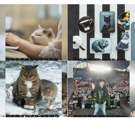
2023.2.26
竹野内豊さんや上野樹里さんの朗読を通じて美意識に触れ…「ネコメンタリー」制作者が猫から教わったこと
カルチャー
2023.1.23
猫好き垂涎のかわいいスイーツ缶3選 おいしくて、宝モノにもなる 見つけたら即買い推奨の缶勢揃い！
グルメ
2022.12.7
まるでマヌルネコ！ 雪国にゃんこの 冬毛は氷点下OKのモフモフ仕様に♪ 佐々木まことの犬猫脱力写真館
ライフスタイル
2022.11.26
香港の至宝トニー・レオンに大熱狂3年ぶりの釜山は映画祭とBTSで大盛況！【釜山国際映画祭レポート】
カルチャー