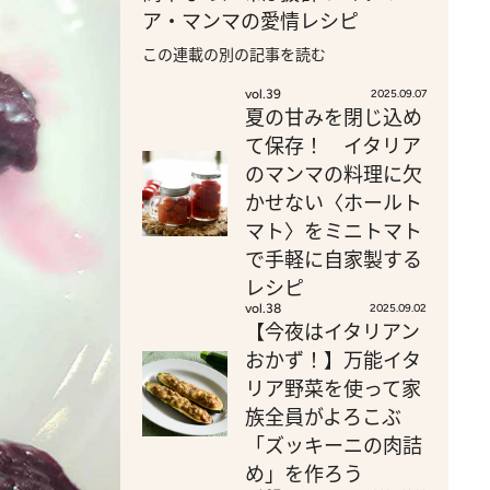
ア・マンマの愛情レシピ
この連載の別の記事を読む
vol.39
2025.09.07
夏の甘みを閉じ込め
て保存！ イタリア
のマンマの料理に欠
かせない〈ホールト
マト〉をミニトマト
で手軽に自家製する
レシピ
vol.38
2025.09.02
【今夜はイタリアン
おかず！】万能イタ
リア野菜を使って家
族全員がよろこぶ
「ズッキーニの肉詰
め」を作ろう