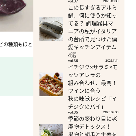
vol.37
2025.03.30
この長すぎるアルミ
鍋、何に使うか知っ
てる？ 調理器具マ
ニアの私がイタリア
の台所で見つけた偏
どの種類もほと
愛キッチンアイテム
4選
vol.36
2023.11.11
イチジク×サラミ×モ
ッツアレラの
組み合わせ、最高！
ワインに合う
秋の味覚レシピ「イ
チジクのパイ」
vol.35
2023.09.30
季節の変わり目に老
廃物デトックス！
果物と胡瓜と生姜を