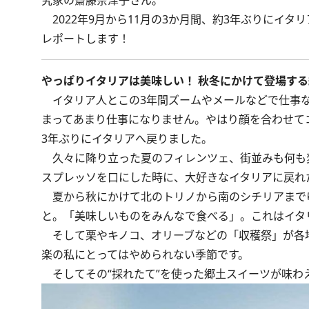
究家の齋藤奈津子さん。
2022年9月から11月の3か月間、約3年ぶりにイ
レポートします！
やっぱりイタリアは美味しい！ 秋冬にかけて登場す
イタリア人とこの3年間ズームやメールなどで仕事な
まってあまり仕事になりません。やはり顔を合わせて
3年ぶりにイタリアへ戻りました。
久々に降り立った夏のフィレンツェ、街並みも何も変
スプレッソを口にした時に、大好きなイタリアに戻れ
夏から秋にかけて北のトリノから南のシチリアまで
と。「美味しいものをみんなで食べる」。これはイタ
そして栗やキノコ、オリーブなどの「収穫祭」が各地
楽の私にとってはやめられない季節です。
そしてその“採れたて”を使った郷土スイーツが味わ