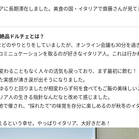
タリアに長期滞在しました。美食の国・イタリアで齋藤さんが見
る絶品ドルチェとは？
どのやりとりをしていましたが、オンライン会議も30分を過
コミニュケーションを取るのが好きなイタリア人。これは行かね
わることもなく人々の活気も戻っており、まず最初に飲む！ 
た実感が沸き涙が出そうになりました。
ゆるりと回りましたが相変わらず何を食べてもご飯の美味しい
リア人の生きる指針なんだなと改めて感じました。
で催され、“採れたて”の味覚を存分に楽しめるのが秋冬のイ
えるという幸せ。やっぱりイタリア、大好きだあ！