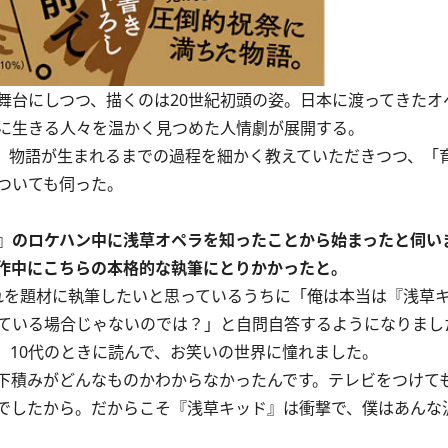
台にしつつ、描くのは20世紀初頭の姿。日本に渡ってきたオ
に生きる人々を温かく見つめた人情劇が展開する。
ス。物語が生まれるまでの過程を細かく教えていただきつつ、「
ついても伺った。
』のロケハン中に浅草オペラを知ったことから始まったと伺い
作中にこちらの本格的な執筆にとりかかったと。
れを題材に執筆したいと思っているうちに「俺は本当は『浅草
ている場合じゃないのでは？」と自問自答するようになりまし
。10代のときに読んで、お笑いの世界に憧れました。
下積みがどんなものかわからなかったんです。テレビをつけて
でしたから。だからこそ『浅草キッド』は衝撃で、僕はあんな