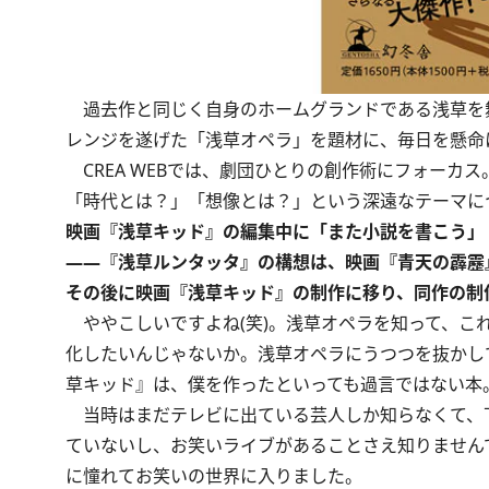
過去作と同じく自身のホームグランドである浅草を舞
レンジを遂げた「浅草オペラ」を題材に、毎日を懸命
CREA WEBでは、劇団ひとりの創作術にフォーカ
「時代とは？」「想像とは？」という深遠なテーマに
映画『浅草キッド』の編集中に「また小説を書こう」
――『浅草ルンタッタ』の構想は、映画『青天の霹靂
その後に映画『浅草キッド』の制作に移り、同作の制
ややこしいですよね(笑)。浅草オペラを知って、こ
化したいんじゃないか。浅草オペラにうつつを抜かし
草キッド』は、僕を作ったといっても過言ではない本
当時はまだテレビに出ている芸人しか知らなくて、
ていないし、お笑いライブがあることさえ知りません
に憧れてお笑いの世界に入りました。