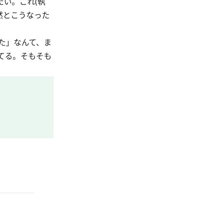
い。これ(執
然とこうなった
た」なんて、ま
てる。そもそも