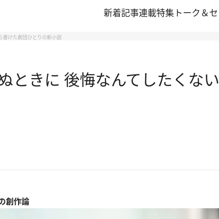
新着記事
連載
特集
トーク＆セ
から書けた劇団ひとりの新小説
ぬときに 後悔なんてしたくない
の創作論