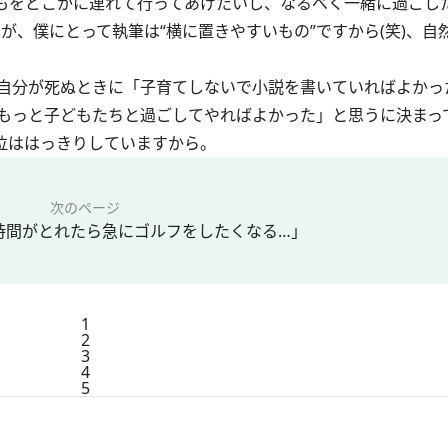
もをどこかに連れて行ってあげたいし、なるべく一緒に過ごした
が、僕にとって執筆は“横に置きやすいもの”ですから(笑)、自
自分が死ぬときに「子育てしないで小説を書いていればよかっ
もっと子どもたちと過ごしてやればよかった」と思うに決まっ
位ははっきりしていますから。
次のページ
時間がとれたら急にゴルフをしたくなる…」
1
2
3
4
5