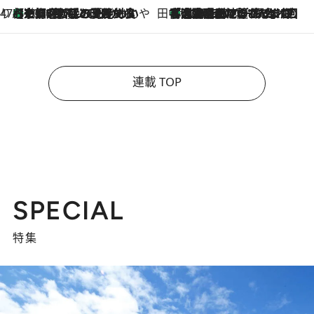
47都道府県の手みやげ ひんやりスイーツで夏を満喫
【京都府】この夏絶対食べたい 冷やしておいしいおやつ3選 ひと口目から心を掴む新緑のテリーヌ
2026.8.7
田中稲の勝手に再ブーム
「湘南乃風に憧れて」観客大盛上がりの“タオル回し”に、ラッパー顔負けの高速歌唱まで…さだまさし（74）のアグレッシブすぎる現在地
2026.8.7
連載 TOP
SPECIAL
特集