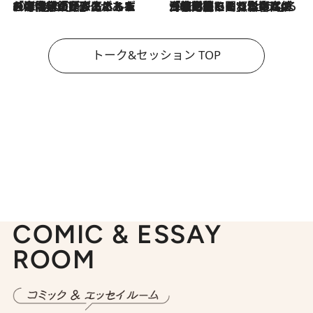
2026.8.3
「今後値上げがあるとすれば…」「リスクがあるのは今年の冬」エネルギー専門家が語る、ホルムズ海峡封鎖が家庭にもたらす“ある心配”
2026.8.3
「住宅建てられない…」「サーチャージ料の高値が続いている」ホルムズ海峡封鎖による影響はいつまで続く？《エネルギー専門家に聞く“どうなる日本の暮らし”》
トーク&セッション TOP
COMIC & ESSAY
ROOM