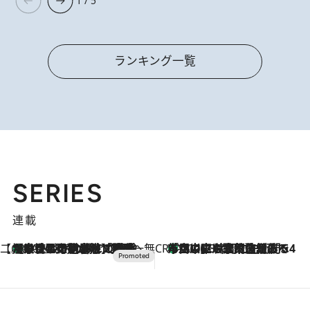
1 / 5
ランキング一覧
SERIES
連載
【CREA×星野リゾート】唯一無二。癒しと発見が待つ場所へ
【トンボの足水浴】ヒノキの香りに包まれて涼感マックス！約13℃の湧水かけ流しを避暑地「星野温泉 トンボの湯」で体験
2026.8.7
CREA'S CHOICE
「立川にも歌舞伎があるんだよ」 片岡仁左衛門・市川中車ら豪華座組みで4年目の立川立飛歌舞伎へ
2026.8.7