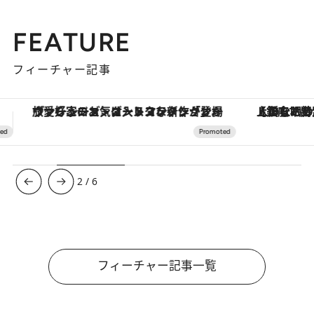
FEATURE
フィーチャー記事
【銀座で出合う最旬美容】美髪ケアや上質な眠り…セルフケアのアップデートから、特別な名入れギフトまで。大人のための「ReFa GINZA」クルーズ
【夏限定ディナーコース】旬を迎
3
/
6
フィーチャー記事一覧