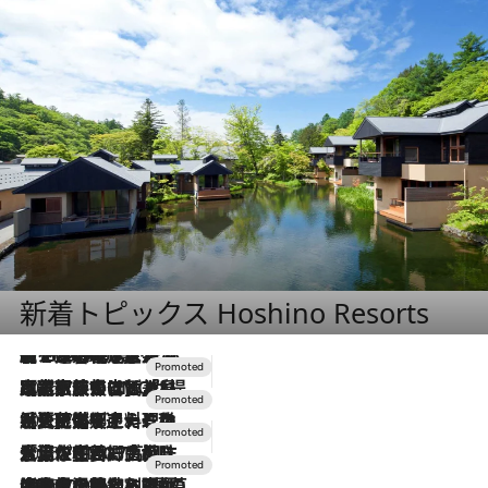
新着トピックス Hoshino Resorts
【トンボの足水浴】ヒノキの香りに包まれて涼感マックス！約13℃の湧水かけ流しを避暑地「星野温泉 トンボの湯」で体験
2026.8.7
2026.7.31
【ホテル帰省】という選択肢をOMOが提案。家族とほどよい距離を保つには「昼は実家、夜は気兼ねなくホテルで！」
2026.7.24
【夏限定ディナーコース】旬を迎える稚鮎や花ズッキーニなどをイタリア・トスカーナの郷土料理の手法で満喫！
2026.7.17
「土佐和ハーブかき氷」がOMO7高知に登場！生姜、山椒、大葉など目にも舌にも涼を呼ぶ郷土の味
2026.7.10
NEW OPEN！【界 草津】名湯の地に誕生。趣の異なる2種の温泉と上州ならではの会席・蕎麦割烹など美食を味わう究極の癒やし旅