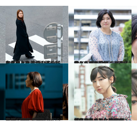
2022.2.17
恋愛至上主義から離れた生き方とは？ 腐女子小説を上梓した 金原ひとみインタビュー
カルチャー
2022.5.20
今までの恋愛観に一石を投じた ドラマ「恋せぬふたり」が小説化！ 脚本家・吉田恵里香インタビュー
カルチャー
2022.7.28
不倫、SNS、整形を通して 「自分勝手な人物」の内面を描く 綿矢りさインタビュー
カルチャー
2022.9.6
「理解してもらうために言葉を尽くす」 代表作「今、出来る、精一杯。」を小説化 劇作家・根本宗子インタビュー
カルチャー