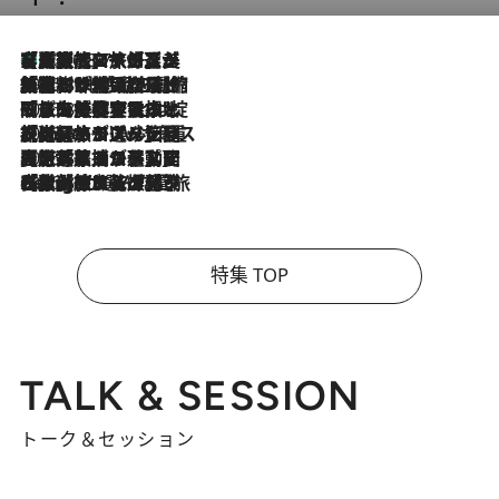
【厳選旅コスメ】「多機能アイテムがメイン！」旅好き美容エディターが選んだ夏旅ベストコスメを発表【Mサイズジップ】
2026.8.7
2026.8.6
「荷物が増えるほど旅ストレスは増す」美容ジャーナリストがたどり着いた最終結論。“化粧品を劇的に減らす”感動の凝縮美容とは
2026.8.6
「旅先には金髪ウィッグを持参」日本と同じメイクでは損してる!? 美容ジャーナリストが提案する“掟破りの旅美容”とは
2026.8.6
【厳選旅コスメ】「身軽さ＆UV対策重視！」ヘアアーティストshucoが選んだ夏旅ベストコスメを発表【Mサイズジップ】
2026.8.5
【厳選旅コスメ】国内をあちこち移動する河井菜摘が選んだ夏旅ベストコスメ発表！「リラックスアイテムはマスト」【Mサイズジップ】
2026.8.4
【厳選旅コスメ】「紫外線＆乾燥対策しながらメイク感も！」ヘア＆メイクGeorgeが選んだ夏旅ベストコスメを発表！【Mサイズジップ】
特集 TOP
TALK & SESSION
トーク＆セッション