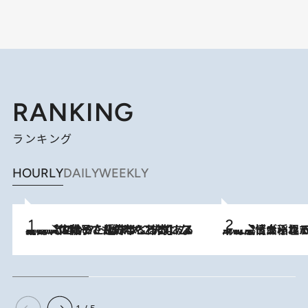
RANKING
ランキング
HOURLY
DAILY
WEEKLY
2026.8.5
【阿川佐和子さんの年とる力】なぜ70代で始めた趣味は“こんなに楽しい”のか？ ピアノ、俳句…スランプに陥っても続けられる“ある秘訣”とは
2026.8.5
下町風情あふれる台北屈指の人気エリア・大稲埕でセンスのいい台湾土産《ヴィン