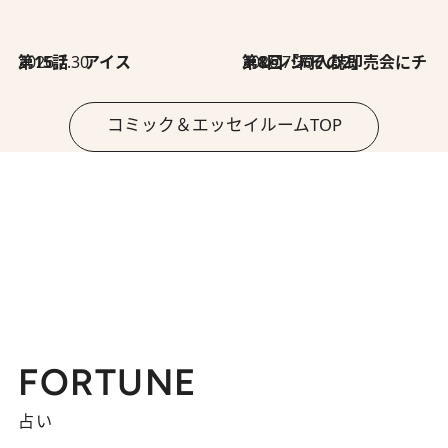
2026.7.30
第15話 アイス
2026.7.30
第8回「同人誌即売会にチャレンジ その2」
コミック＆エッセイルームTOP
FORTUNE
占い