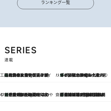
ランキング一覧
SERIES
連載
工藤まやのおもてなしハワイ
【ハワイ土産】ローカルの絶大な支持で復活！ 絶品の幻クッキー《元ファンの日本人女性が受け継いだ名店》
10 Hours Ago
ハワイ賢者 リサのお気に入りリスト
あの伝説の限定トートも！ リニューアルした「ディーン＆デルーカ ハワイ」で必須のお土産8選
10 Hours Ago
47都道府県の手みやげ ひんやりスイーツで夏を満喫
【三重県】この夏絶対食べたい 冷やしておいしいおやつ3選 お餅×アイスの新感覚スイーツ
10 Hours Ago
齋藤 薫 美容脳ルネサンス
「荷物が増えるほど旅ストレスは増す」美容ジャーナリストがたどり着いた最終結論。“化粧品を劇的に減らす”感動の凝縮美容とは
10 Hours Ago