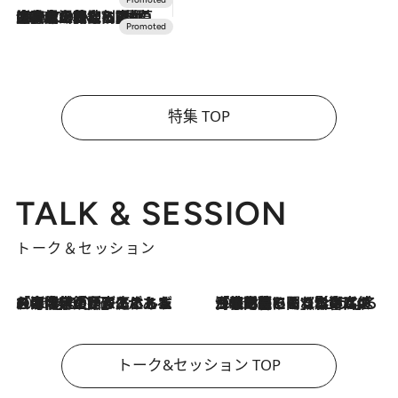
2026.7.10
NEW OPEN！【界 草津】名湯の地に誕生。趣の異なる2種の温泉と上州ならではの会席・蕎麦割烹など美食を味わう究極の癒やし旅
特集 TOP
TALK & SESSION
トーク＆セッション
2026.8.3
「今後値上げがあるとすれば…」「リスクがあるのは今年の冬」エネルギー専門家が語る、ホルムズ海峡封鎖が家庭にもたらす“ある心配”
2026.8.3
「住宅建てられない…」「サーチャージ料の高値が続いている」ホルムズ海峡封鎖による影響はいつまで続く？《エネルギー専門家に聞く“どうなる日本の暮らし”》
トーク&セッション TOP