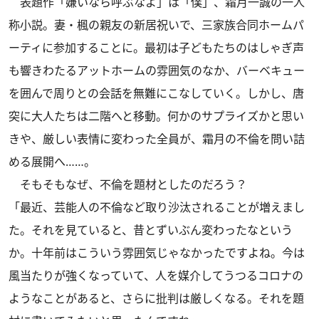
表題作「嫌いなら呼ぶなよ」は「僕」、霜月一誠の一人
称小説。妻・楓の親友の新居祝いで、三家族合同ホームパ
ーティに参加することに。最初は子どもたちのはしゃぎ声
も響きわたるアットホームの雰囲気のなか、バーベキュー
を囲んで周りとの会話を無難にこなしていく。しかし、唐
突に大人たちは二階へと移動。何かのサプライズかと思い
きや、厳しい表情に変わった全員が、霜月の不倫を問い詰
める展開へ……。
そもそもなぜ、不倫を題材としたのだろう？
「最近、芸能人の不倫など取り沙汰されることが増えまし
た。それを見ていると、昔とずいぶん変わったなという
か。十年前はこういう雰囲気じゃなかったですよね。今は
風当たりが強くなっていて、人を媒介してうつるコロナの
ようなことがあると、さらに批判は厳しくなる。それを題