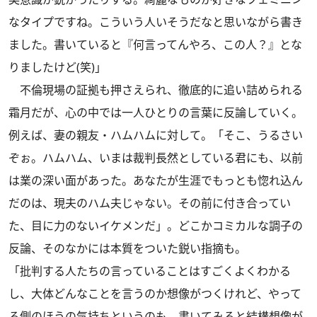
なタイプですね。こういう人いそうだなと思いながら書き
ました。書いていると『何言ってんやろ、この人？』とな
りましたけど(笑)」
不倫現場の証拠も押さえられ、徹底的に追い詰められる
霜月だが、心の中では一人ひとりの言葉に反論していく。
例えば、妻の親友・ハムハムに対して。「そこ、うるさい
ぞぉ。ハムハム、いまは裁判長然としている君にも、以前
は業の深い面があった。あなたが生涯でもっとも惚れ込ん
だのは、現夫のハム夫じゃない。その前に付き合ってい
た、目に力のないイケメンだ」。どこかコミカルな調子の
反論、そのなかには本質をついた鋭い指摘も。
「批判する人たちの言っていることはすごくよくわかる
し、大体どんなことを言うのか想像がつくけれど、やって
る側のほうの気持ちというのも、書いてみると結構想像が