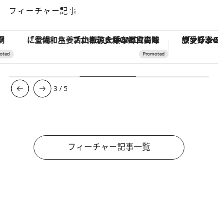
フィーチャー記事
「土佐和ハーブかき氷」がOMO7高知に登場！生姜、山椒、大葉など目にも舌にも涼を呼ぶ郷土の味
ヴァシュロン・コンスタンタン
3
/
5
フィーチャー記事一覧