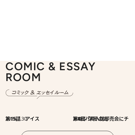
COMIC & ESSAY
ROOM
2026.7.30
第15話 アイス
2026.7.30
第8回「同人誌即売会にチャレンジ その2」