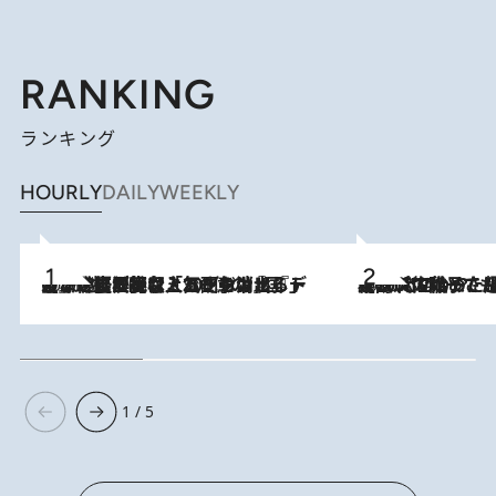
RANKING
ランキング
HOURLY
DAILY
WEEKLY
2026.8.5
【なぜ吉沢亮は「気配を消せる」のか？】興行収入208億の『国宝』を経て挑むミュージカル『ディア・エヴァン・ハンセン』。トップ俳優が舞台上でさらけ出した“孤独”とは
2026.8.5
【阿川佐和子さんの年とる力】なぜ70代で始めた趣味は“こんなに楽しい”のか？ ピアノ、俳句…スランプに陥っても続けられる“ある秘訣”とは
1 / 5