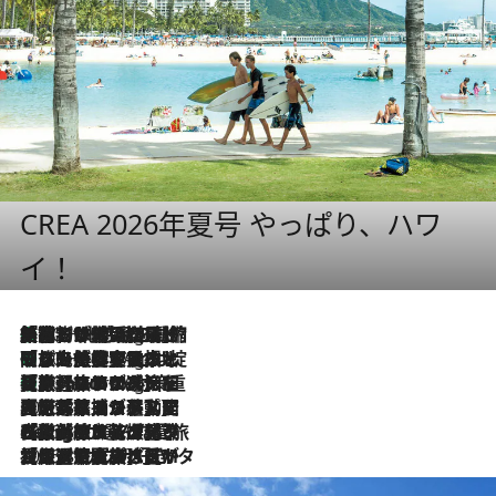
CREA 2026年夏号 やっぱり、ハワ
イ！
「荷物が増えるほど旅ストレスは増す」美容ジャーナリストがたどり着いた最終結論。“化粧品を劇的に減らす”感動の凝縮美容とは
10 Hours Ago
「旅先には金髪ウィッグを持参」日本と同じメイクでは損してる!? 美容ジャーナリストが提案する“掟破りの旅美容”とは
10 Hours Ago
【厳選旅コスメ】「身軽さ＆UV対策重視！」ヘアアーティストshucoが選んだ夏旅ベストコスメを発表【Mサイズジップ】
10 Hours Ago
2026.8.5
【厳選旅コスメ】国内をあちこち移動する河井菜摘が選んだ夏旅ベストコスメ発表！「リラックスアイテムはマスト」【Mサイズジップ】
2026.8.4
【厳選旅コスメ】「紫外線＆乾燥対策しながらメイク感も！」ヘア＆メイクGeorgeが選んだ夏旅ベストコスメを発表！【Mサイズジップ】
2026.8.3
【厳選旅コスメ】「保湿もタイパ重視！」“サウナ好き”タレント清水みさとが愛用する夏旅ベストコスメを発表！【Mサイズジップ】