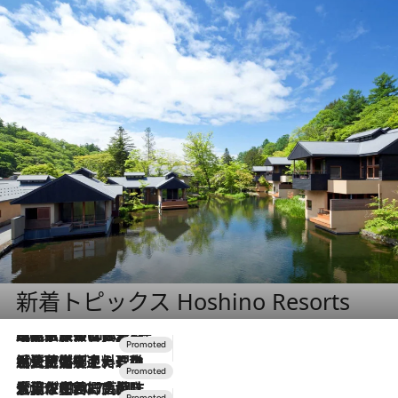
新着トピックス Hoshino Resorts
2026.7.31
【ホテル帰省】という選択肢をOMOが提案。家族とほどよい距離を保つには「昼は実家、夜は気兼ねなくホテルで！」
2026.7.24
【夏限定ディナーコース】旬を迎える稚鮎や花ズッキーニなどをイタリア・トスカーナの郷土料理の手法で満喫！
2026.7.17
「土佐和ハーブかき氷」がOMO7高知に登場！生姜、山椒、大葉など目にも舌にも涼を呼ぶ郷土の味