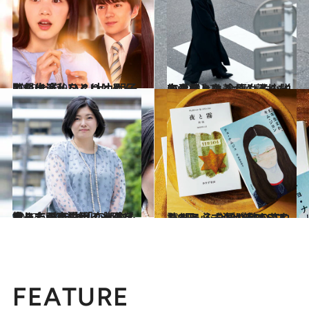
2020.12.20
のん出演、ひとりはしんどいor楽しい？ 大九明子監督作『私をくいとめて』
カルチャー
2022.2.17
恋愛至上主義から離れた生き方とは？ 腐女子小説を上梓した 金原ひとみインタビュー
カルチャー
2022.5.20
今までの恋愛観に一石を投じた ドラマ「恋せぬふたり」が小説化！ 脚本家・吉田恵里香インタビュー
カルチャー
2022.1.3
読むと必ず涙が出てきてしまう 心を揺り動かされた8冊――2021年BEST5
カルチャー
FEATURE