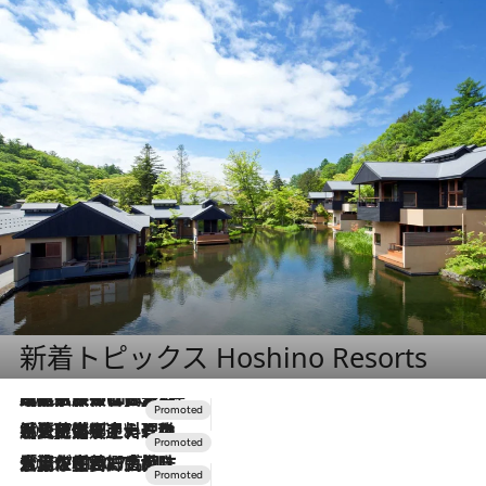
新着トピックス Hoshino Resorts
2026.7.31
【ホテル帰省】という選択肢をOMOが提案。家族とほどよい距離を保つには「昼は実家、夜は気兼ねなくホテルで！」
2026.7.24
【夏限定ディナーコース】旬を迎える稚鮎や花ズッキーニなどをイタリア・トスカーナの郷土料理の手法で満喫！
2026.7.17
「土佐和ハーブかき氷」がOMO7高知に登場！生姜、山椒、大葉など目にも舌にも涼を呼ぶ郷土の味