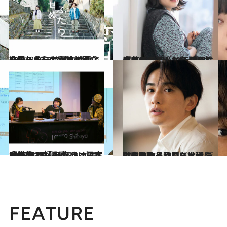
2022.3.13
恋愛しないと幸せじゃないの？ ドラマ「恋せぬふたり」から考える 恋愛と結婚、そして家族の形
カルチャー
2022.3.30
岸井ゆきのが10年間を振り返る。 フレンチの皿洗いアルバイトから 映画『やがて海へと届く』主演まで
カルチャー
2022.3.17
BLドラマ好きの3人が再び集合！ 「BLドラマ最高会議2022」 目指すは日本武道館での開催
カルチャー
2022.4.27
町田啓太インタビュー 気持ちが動く瞬間を大切に 「今は作品作りに挑戦してみたい」
カルチャー
FEATURE