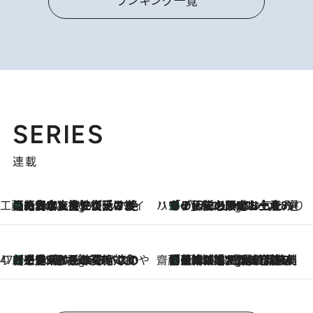
ランキング一覧
SERIES
連載
工藤まやのおもてなしハワイ
【ハワイ土産】ローカルの絶大な支持で復活！ 絶品の幻クッキー《元ファンの日本人女性が受け継いだ名店》
7 Hours Ago
ハワイ賢者 リサのお気に入りリスト
あの伝説の限定トートも！ リニューアルした「ディーン＆デルーカ ハワイ」で必須のお土産8選
7 Hours Ago
47都道府県の手みやげ ひんやりスイーツで夏を満喫
【三重県】この夏絶対食べたい 冷やしておいしいおやつ3選 お餅×アイスの新感覚スイーツ
7 Hours Ago
齋藤 薫 美容脳ルネサンス
「荷物が増えるほど旅ストレスは増す」美容ジャーナリストがたどり着いた最終結論。“化粧品を劇的に減らす”感動の凝縮美容とは
7 Hours Ago