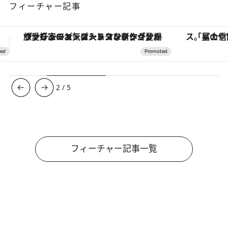
フィーチャー記事
「星のや富士」でデジタルデトックス。冨士信仰の歴史を辿り、心身を調える。
【夏限定ディナーコース】旬を迎
3
/
5
フィーチャー記事一覧