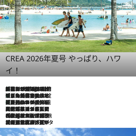
CREA 2026年夏号 やっぱり、ハワ
イ！
「荷物が増えるほど旅ストレスは増す」美容ジャーナリストがたどり着いた最終結論。“化粧品を劇的に減らす”感動の凝縮美容とは
7 Hours Ago
「旅先には金髪ウィッグを持参」日本と同じメイクでは損してる!? 美容ジャーナリストが提案する“掟破りの旅美容”とは
7 Hours Ago
【厳選旅コスメ】「身軽さ＆UV対策重視！」ヘアアーティストshucoが選んだ夏旅ベストコスメを発表【Mサイズジップ】
7 Hours Ago
2026.8.5
【厳選旅コスメ】国内をあちこち移動する河井菜摘が選んだ夏旅ベストコスメ発表！「リラックスアイテムはマスト」【Mサイズジップ】
2026.8.4
【厳選旅コスメ】「紫外線＆乾燥対策しながらメイク感も！」ヘア＆メイクGeorgeが選んだ夏旅ベストコスメを発表！【Mサイズジップ】
2026.8.3
【厳選旅コスメ】「保湿もタイパ重視！」“サウナ好き”タレント清水みさとが愛用する夏旅ベストコスメを発表！【Mサイズジップ】