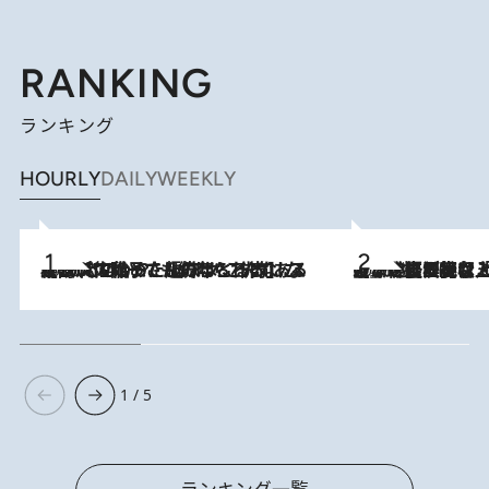
RANKING
ランキング
HOURLY
DAILY
WEEKLY
2026.8.5
【阿川佐和子さんの年とる力】なぜ70代で始めた趣味は“こんなに楽しい”のか？ ピアノ、俳句…スランプに陥っても続けられる“ある秘訣”とは
2026.8.5
【なぜ吉沢亮は「気配を消せる」のか？】興行収入208億の『国宝』を経て挑むミュージカル『ディア・エヴァン・ハンセン』。トップ俳優が舞台上でさらけ出した“孤独”とは
1 / 5