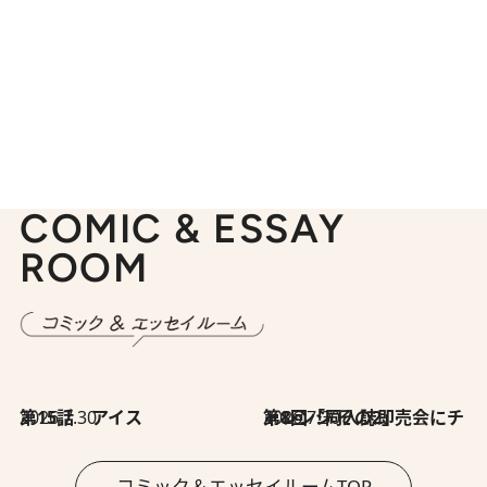
COMIC & ESSAY
ROOM
2026.7.30
第15話 アイス
2026.7.30
第8回「同人誌即売会にチャレンジ その2」
コミック＆エッセイルームTOP