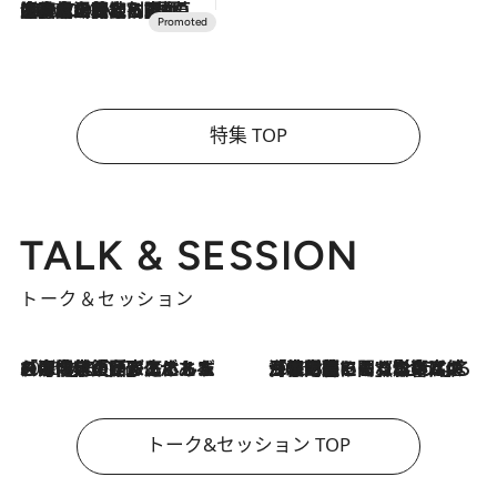
2026.7.10
NEW OPEN！【界 草津】名湯の地に誕生。趣の異なる2種の温泉と上州ならではの会席・蕎麦割烹など美食を味わう究極の癒やし旅
特集 TOP
TALK & SESSION
トーク＆セッション
2026.8.3
「今後値上げがあるとすれば…」「リスクがあるのは今年の冬」エネルギー専門家が語る、ホルムズ海峡封鎖が家庭にもたらす“ある心配”
2026.8.3
「住宅建てられない…」「サーチャージ料の高値が続いている」ホルムズ海峡封鎖による影響はいつまで続く？《エネルギー専門家に聞く“どうなる日本の暮らし”》
トーク&セッション TOP